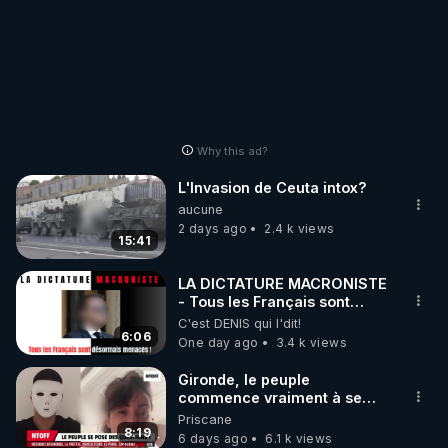
Why this ad?
L'Invasion de Ceuta intox?
aucune
2 days ago
2.4 k views
15:41
LA DICTATURE MACRONISTE
- Tous les Français sont
désormais menacés !
C'est DENIS qui l'dit!
6:06
One day ago
3.4 k views
Gironde, le peuple
commence vraiment à se
poser des questions !
Priscane
Qu'est-ce qu'il nous cache...
8:19
6 days ago
6.1 k views