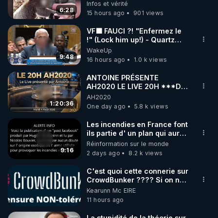
🥹❤️
Infos et vérité
6:28
15 hours ago
901 views
https://www.instagram.com/rdlr_thierrycasasnovas/
http://rgnr.li/instagram
VF🟩 FAUCI ?! "Enfermez le
!" (Lock him up!) - Quartz
Traduction
WakeUp
🌱 LA NEWSLETTER

9:48
16 hours ago
1.0 k views
Pour ne pas rater l’actualité RGNR (stages, 
ANTOINE PRÉSENTE
AH2020 LE LIVE 20H ***DU
http://rgnr.li/news
04/08/2026*** 📷LE
AH2020
GRAND RÉVEIL EST EN
1:20:36
One day ago
5.8 k views
🌱 VIDÉOS NON CENSURÉES SUR ODYSEE 

MARCHE 📷
Toutes les vidéos Youtube sont aussi sur la 
Les incendies en France font
ils partie d' un plan qui aurait
débuté le 11 septembre 2001
Réinformation sur le monde
http://rgnr.li/odysee
?
9:16
2 days ago
8.2 k views
🌱 LES STAGES EN PRÉSENTIEL

C'est quoi cette connerie sur
CrowdBunker ???? Si on ne
peut plus publier, c'est un
Kearunn Mc EIRE
http://rgnr.li/stages
peu de la censure. Ne payez
11 hours ago
pas les boucliers pour voir
mes vidéos, c'est une
_________

La stupidité de la théorie sur