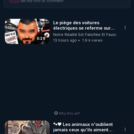
Be the first to comment
🌱 LE MAGAZINE RÉGÉNÈRE 

http://rgnr.li/ymag
Le piège des voitures
électriques se referme sur
🌱 LA BOUTIQUE DU MAGAZINE

les usagers !
Notre Réalité Est Falsifiée Et Fausse
Pour obtenir les anciens numéros que vous avez 
5:29
13 hours ago
1.9 k views
https://boutique.magazine-regenere.fr/
🌱 FIL TELEGRAM

Écoutez les podcasts gratuits de Thierry et les 
https://t.me/rgnr_fr
🌱 FACEBOOK

Why this ad?
http://rgnr.li/facebook
🐾💖 Les animaux n'oublient
jamais ceux qu'ils aiment…
🌱 INSTAGRAM
