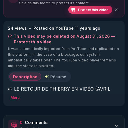
Shields this month to protect its content
Protect this video
24 views
Posted on YouTube 11 years ago
This video may be deleted on August 31, 2026 —
Protect this video
It was automatically imported from YouTube and replicated on
this platform.
In the case of a blockage, our system
automatically takes over. The YouTube video player remains
until the video is blocked.
Description
Résumé
🌱 LE RETOUR DE THIERRY EN VIDÉO (AVRIL 
2022)!

More
Découvrez la saison 2 des vidéos sur le nouveau 
https://www.rgnr.fr/presentation.html
0
Comments