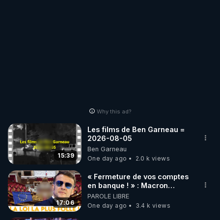
Why this ad?
Les films de Ben Garneau =
2026-08-05
Ben Garneau
15:39
One day ago
2.0 k views
« Fermeture de vos comptes
en banque ! » : Macron
impose une loi folle !
PAROLE LIBRE
17:06
One day ago
3.4 k views