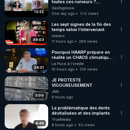
▶ 30 jours gratuit sur l’application de méditation et 
toutes ces rumeurs ?
Enquête sous hypnose
Geohypnose
de bien-être ENVOL :

13:32
One day ago
1.1 k views
Rendez-vous sur 
https://www.envol.app/code
 avec 
le code : REGENERE
Les sept signes de la fin des
temps selon l’intervenant
misterx
49:03
11 hours ago
299 views
Pourquoi HAARP prépare en
réalité un CHAOS climatique,
on répond
La Puce à l'oreille
34:31
10 hours ago
216 views
JE PROTESTE
VIGOUREUSEMENT
JNN
3:00
9 hours ago
La problématique des dents
dévitalisées et des implants
TrueMedia
4:46
8 hours ago
63 views