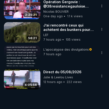
Opération Gergovie :
‪@38resistancegauloise‬
‪@MarionSigautOfficiel‬
Nicolas BOUVIER
‪@gladysriifard5710‬ Laëtitia
2:25:21
One day ago
1.1 k views
J’ai rencontré ceux qui
achètent des bunkers pour
survivre à la fin du monde
LEF
56:21
7 hours ago
105 views
L'apocalypse des divulgations
7 hours ago
Direct du 05/08/2026
Julie & Leelou Lives
12 hours ago
222 views
4:05:56