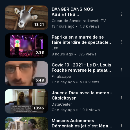
http://rgnr.li/facebook
DANGER DANS NOS
ASSIETTES...
🌱 INSTAGRAM

Coeur de Savoie radioweb TV
13:21
13 hours ago
1.3 k views
https://www.instagram.com/rdlr_thierrycasasnovas/
http://rgnr.li/instagram
Paprika en a marre de se
faire interdire de spectacle.
Elle décide donc de devenir
LEF
🌱 LA NEWSLETTER

DJ !
0:38
8 hours ago
325 views
Pour ne pas rater l’actualité RGNR (stages, 
Covid 19 : 2021 - Le Dr. Louis
Fouché renverse le plateau
http://rgnr.li/news
de CNews !
Finalscape
5:48
One day ago
5.1 k views
🌱 VIDÉOS NON CENSURÉES SUR ODYSEE 

Toutes les vidéos Youtube sont aussi sur la 
Jouer a Dieu avec la meteo -
Citoicitoyen
DataCenter
http://rgnr.li/odysee
10:45
One day ago
1.9 k views
🌱 LES STAGES EN PRÉSENTIEL

Maisons Autonomes
Démontables (et c'est légal).