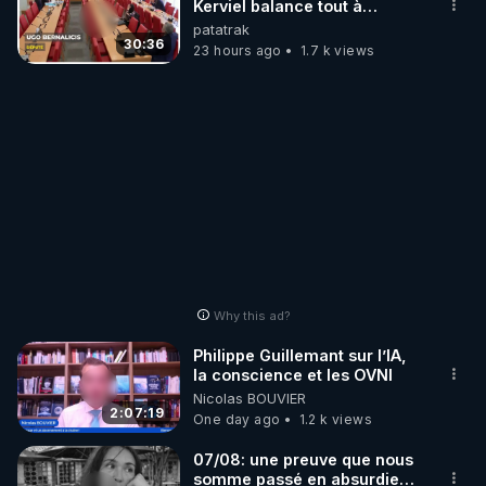
Kerviel balance tout à
l'Assemblée !
patatrak
30:36
23 hours ago
1.7 k views
Why this ad?
Philippe Guillemant sur l’IA,
la conscience et les OVNI
Nicolas BOUVIER
2:07:19
One day ago
1.2 k views
07/08: une preuve que nous
somme passé en absurdie