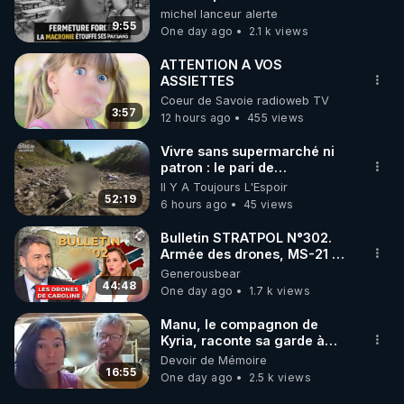
une dictature qui veut faire
michel lanceur alerte
taire ses opposant !
9:55
One day ago
2.1 k views
ATTENTION A VOS
ASSIETTES
Coeur de Savoie radioweb TV
3:57
12 hours ago
455 views
Vivre sans supermarché ni
patron : le pari de
l’autonomie
Il Y A Toujours L'Espoir
52:19
6 hours ago
45 views
Bulletin STRATPOL N°302.
Armée des drones, MS-21 en
série, missiles coréens.
Generousbear
07.08.2026.
44:48
One day ago
1.7 k views
Manu, le compagnon de
Kyria, raconte sa garde à
vue musclée. PARTAGEZ!
Devoir de Mémoire
16:55
One day ago
2.5 k views