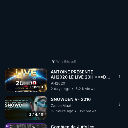
Why this ad?
ANTOINE PRÉSENTE
AH2020 LE LIVE 20H ***DU
06/08/2026***
AH2020
1:35:50
2 days ago
6.2 k views
SNOWDEN VF 2016
ZanoniMaat
19 hours ago
352 views
2:14:49
Combien de Juifs les