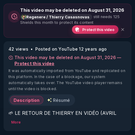
This video may be deleted on August 31, 2026
still needs 125
Regenere / Thierry Casasnovas
Shields this month to protect its content
Protect this video
42 views
Posted on YouTube 12 years ago
This video may be deleted on August 31, 2026 —
Protect this video
It was automatically imported from YouTube and replicated on
this platform.
In the case of a blockage, our system
automatically takes over. The YouTube video player remains
until the video is blocked.
Description
Résumé
🌱 LE RETOUR DE THIERRY EN VIDÉO (AVRIL 
2022)!

More
Découvrez la saison 2 des vidéos sur le nouveau 