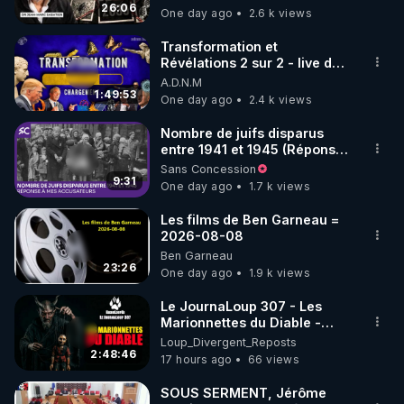
jusqu où auront-t-il ?
26:06
One day ago
2.6 k views
code : REGENERE10

Transformation et
▶ 30 jours gratuit sur l’application de méditation et 
Révélations 2 sur 2 - live du
07/08/26
A.D.N.M
de bien-être ENVOL :

1:49:53
One day ago
2.4 k views
Rendez-vous sur 
https://www.envol.app/code
 avec 
le code : REGENERE
Nombre de juifs disparus
entre 1941 et 1945 (Réponse
à mes accusateurs)
Sans Concession
9:31
One day ago
1.7 k views
Les films de Ben Garneau =
2026-08-08
Ben Garneau
23:26
One day ago
1.9 k views
Le JournaLoup 307 - Les
Marionnettes du Diable -
Loup Divergent 2026.08.07
Loup_Divergent_Reposts
2:48:46
17 hours ago
66 views
SOUS SERMENT, Jérôme