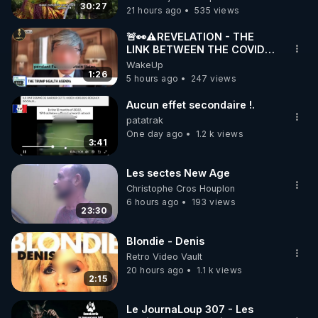
30:27
21 hours ago
535 views
code : REGENERE10

🚨👀⚠️REVELATION - THE
▶ 30 jours gratuit sur l’application de méditation et 
LINK BETWEEN THE COVID
VACCINE AND CANCER -LIEN
WakeUp
de bien-être ENVOL :

VACCIN COVID ET CANCER
1:26
5 hours ago
247 views
Rendez-vous sur 
https://www.envol.app/code
 avec 
le code : REGENERE
Aucun effet secondaire !.
patatrak
One day ago
1.2 k views
3:41
Les sectes New Age
Christophe Cros Houplon
6 hours ago
193 views
23:30
Blondie - Denis
Retro Video Vault
20 hours ago
1.1 k views
2:15
Le JournaLoup 307 - Les