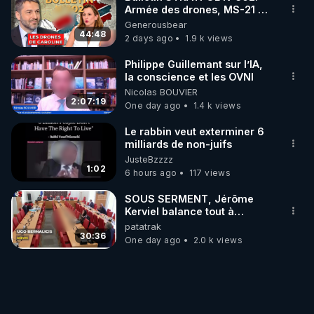
Armée des drones, MS-21 en
série, missiles coréens.
Generousbear
07.08.2026.
44:48
2 days ago
1.9 k views
Philippe Guillemant sur l’IA,
la conscience et les OVNI
Nicolas BOUVIER
2:07:19
One day ago
1.4 k views
Le rabbin veut exterminer 6
milliards de non-juifs
JusteBzzzz
1:02
6 hours ago
117 views
SOUS SERMENT, Jérôme
Kerviel balance tout à
l'Assemblée !
patatrak
30:36
One day ago
2.0 k views