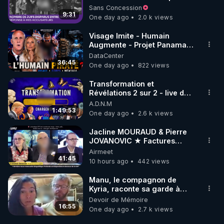
à mes accusateurs)
Sans Concession
9:31
One day ago
2.0 k views
Visage Imite - Humain
Augmente - Projet Panama
AI - Bienvenue dans la
DataCenter
dystopie - Mazikeen
36:45
One day ago
822 views
Transformation et
Révélations 2 sur 2 - live du
07/08/26
A.D.N.M
1:49:53
One day ago
2.6 k views
Jacline MOURAUD & Pierre
JOVANOVIC ★ Factures
Impayées : Où Est Passé Le
Airmeet
Pognon ?
41:45
10 hours ago
442 views
Manu, le compagnon de
Kyria, raconte sa garde à
vue musclée. PARTAGEZ!
Devoir de Mémoire
16:55
One day ago
2.7 k views