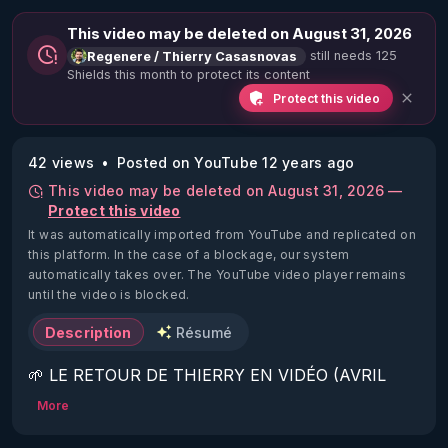
This video may be deleted on August 31, 2026
still needs 125
Regenere / Thierry Casasnovas
Shields this month to protect its content
Protect this video
42 views
Posted on YouTube 12 years ago
This video may be deleted on August 31, 2026 —
Protect this video
It was automatically imported from YouTube and replicated on
this platform.
In the case of a blockage, our system
automatically takes over. The YouTube video player remains
until the video is blocked.
Description
Résumé
🌱 LE RETOUR DE THIERRY EN VIDÉO (AVRIL 
2022)!

More
Découvrez la saison 2 des vidéos sur le nouveau 