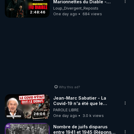
Marionnettes du Diable -
Loup Divergent 2026.08.07
Loup_Divergent_Reposts
2:48:46
One day ago
684 views
Why this ad?
Jean-Marc Sabatier - La
Covid-19 n'a été que le
début - L'ARNm & l'ARNm-aa
PAROLE LIBRE
jusqu où auront-t-il ?
26:06
One day ago
3.0 k views
Nombre de juifs disparus
entre 1941 et 1945 (Réponse