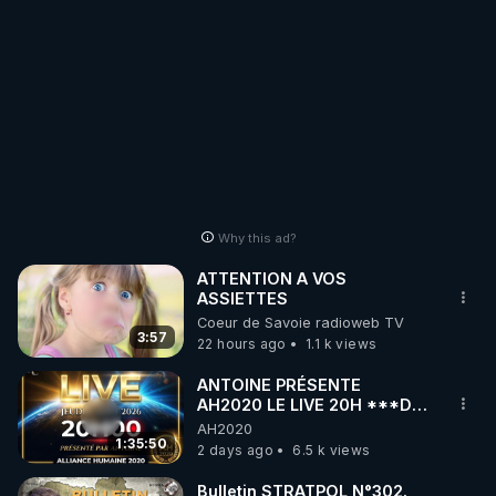
Why this ad?
ATTENTION A VOS
ASSIETTES
Coeur de Savoie radioweb TV
3:57
22 hours ago
1.1 k views
ANTOINE PRÉSENTE
AH2020 LE LIVE 20H ***DU
06/08/2026***
AH2020
1:35:50
2 days ago
6.5 k views
Bulletin STRATPOL N°302.