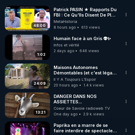
http://rgnr.li/facebook
Patrick PASIN ★ Rapports Du
FBI : Ce Qu'Ils Disent De Plus
🌱 INSTAGRAM

Grave Sur Hitler
MetaHistoria
48:00
8 hours ago
613 views
https://www.instagram.com/rdlr_thierrycasasnovas/
http://rgnr.li/instagram
Humain face à un Gris 👽✨
Infos et vérité
2 days ago
646 views
🌱 LA NEWSLETTER

1:02
Pour ne pas rater l’actualité RGNR (stages, 
Maisons Autonomes
Démontables (et c'est légal).
http://rgnr.li/news
Visite éco village en
Il Y A Toujours L'Espoir
Bretagne
24:09
20 hours ago
1.4 k views
🌱 VIDÉOS NON CENSURÉES SUR ODYSEE 

Toutes les vidéos Youtube sont aussi sur la 
DANGER DANS NOS
ASSIETTES...
Coeur de Savoie radioweb TV
http://rgnr.li/odysee
13:21
One day ago
2.9 k views
🌱 LES STAGES EN PRÉSENTIEL

Paprika en a marre de se
faire interdire de spectacle.