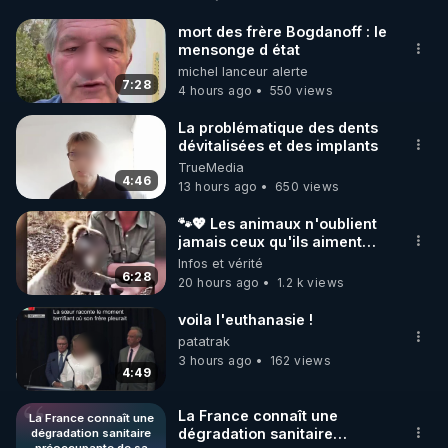
http://rgnr.li/facebook
mort des frère Bogdanoff : le
mensonge d état
🌱 INSTAGRAM

michel lanceur alerte
7:28
4 hours ago
550 views
https://www.instagram.com/rdlr_thierrycasasnovas/
http://rgnr.li/instagram
La problématique des dents
dévitalisées et des implants
TrueMedia
🌱 LA NEWSLETTER

4:46
13 hours ago
650 views
Pour ne pas rater l’actualité RGNR (stages, 
🐾💖 Les animaux n'oublient
jamais ceux qu'ils aiment…
http://rgnr.li/news
🥹❤️
Infos et vérité
6:28
20 hours ago
1.2 k views
🌱 VIDÉOS NON CENSURÉES SUR ODYSEE 

Toutes les vidéos Youtube sont aussi sur la 
voila l'euthanasie !
patatrak
3 hours ago
162 views
http://rgnr.li/odysee
4:49
🌱 LES STAGES EN PRÉSENTIEL

La France connaît une
La France connaît une
dégradation sanitaire
dégradation sanitaire