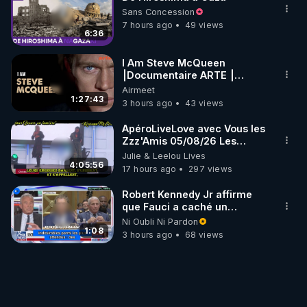
Sans Concession
7 hours ago
49 views
6:36
I Am Steve McQueen
⎮Documentaire ARTE ⎮
Cinema
Airmeet
1:27:43
3 hours ago
43 views
ApéroLiveLove avec Vous les
Zzz'Amis 05/08/26 Les
Zzz'Infos Bonheur de Leelou
Julie & Leelou Lives
4:05:56
17 hours ago
297 views
Robert Kennedy Jr affirme
que Fauci a caché un
infarctus pulmonaire
Ni Oubli Ni Pardon
survenu après sa
1:08
3 hours ago
68 views
vaccination