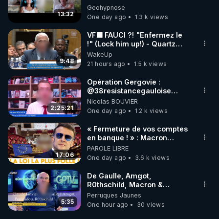
: Le rapport pointe du
défaillances de suivi. Par
Enquête sous hypnose
Geohypnose
doigt des défaillances
exemple, en raison de
13:32
One day ago
1.3 k views
de suivi. Par exemple,
contraintes budgétaires, le
en raison de
nombre de mères et
contraintes
VF🟩 FAUCI ?! "Enfermez le
d'enfants accompagnés…
budgétaires, le nombre
!" (Lock him up!) - Quartz
de mères et d'enfants
Traduction
accompagnés…
WakeUp
9:48
21 hours ago
1.5 k views
Opération Gergovie :
‪@38resistancegauloise‬
‪@MarionSigautOfficiel‬
Nicolas BOUVIER
‪@gladysriifard5710‬ Laëtitia
2:25:21
One day ago
1.2 k views
« Fermeture de vos comptes
en banque ! » : Macron
impose une loi folle !
PAROLE LIBRE
17:06
One day ago
3.6 k views
De Gaulle, Amgot,
R0thschild, Macron &
Pompidou… Macron Claude
Perruques Jaunes
Janvier, GPTV, 18 X 2024
5:35
One hour ago
30 views