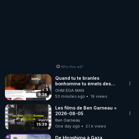
Why this ad?
Quand tu te branles
bonhomme tu émets des
ondes ils ont juste omis de
OHM ÉGA MAN
t'expliquer
9:36
53 minutes ago
19 views
Les films de Ben Garneau =
2026-08-05
Ben Garneau
15:39
One day ago
2.1 k views
De Hiroshima à Gaza