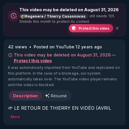
This video may be deleted on August 31, 2026
still needs 125
Regenere / Thierry Casasnovas
Shields this month to protect its content
Protect this video
42 views
Posted on YouTube 12 years ago
This video may be deleted on August 31, 2026 —
Protect this video
It was automatically imported from YouTube and replicated on
this platform.
In the case of a blockage, our system
automatically takes over. The YouTube video player remains
until the video is blocked.
Description
Résumé
🌱 LE RETOUR DE THIERRY EN VIDÉO (AVRIL 
2022)!

More
Découvrez la saison 2 des vidéos sur le nouveau 