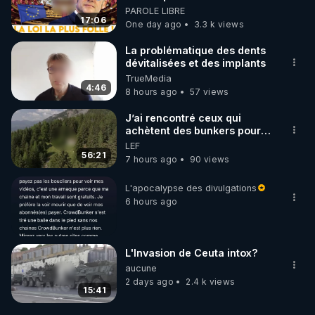
impose une loi folle !
PAROLE LIBRE
17:06
One day ago
3.3 k views
La problématique des dents
dévitalisées et des implants
TrueMedia
4:46
8 hours ago
57 views
J’ai rencontré ceux qui
achètent des bunkers pour
survivre à la fin du monde
LEF
56:21
7 hours ago
90 views
L'apocalypse des divulgations
6 hours ago
L'Invasion de Ceuta intox?
aucune
2 days ago
2.4 k views
15:41