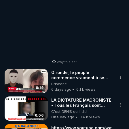
Why this ad?
Gironde, le peuple
commence vraiment à se
poser des questions !
Priscane
Qu'est-ce qu'il nous cache...
8:19
6 days ago
6.1 k views
LA DICTATURE MACRONISTE
- Tous les Français sont
désormais menacés !
C'est DENIS qui l'dit!
6:06
One day ago
3.4 k views
https://www.youtube.com/watch?