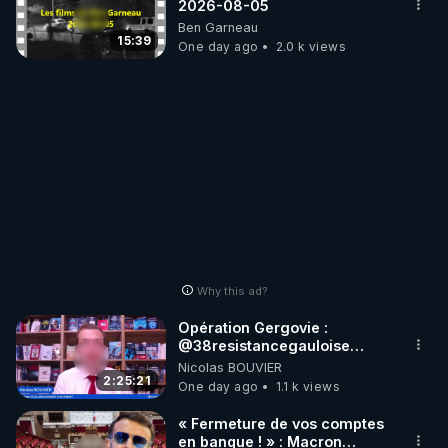
2026-08-05
Ben Garneau
15:39
One day ago
2.0 k views
Why this ad?
Opération Gergovie :
‪@38resistancegauloise‬
‪@MarionSigautOfficiel‬
Nicolas BOUVIER
‪@gladysriifard5710‬ Laëtitia
2:25:21
One day ago
1.1 k views
« Fermeture de vos comptes
en banque ! » : Macron