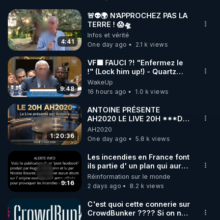
http://rgnr.li/facebook
🚨👽🌍 N’APPROCHEZ PAS LA
TERRE ! 😱🛸
🌱 INSTAGRAM

Infos et vérité
4:41
One day ago
2.1 k views
https://www.instagram.com/rdlr_thierrycasasnovas/
http://rgnr.li/instagram
VF🟩 FAUCI ?! "Enfermez le
!" (Lock him up!) - Quartz
Traduction
WakeUp
🌱 LA NEWSLETTER

9:48
16 hours ago
1.0 k views
Pour ne pas rater l’actualité RGNR (stages, 
ANTOINE PRÉSENTE
AH2020 LE LIVE 20H ***DU
http://rgnr.li/news
04/08/2026*** 📷LE
AH2020
GRAND RÉVEIL EST EN
1:20:36
One day ago
5.8 k views
🌱 VIDÉOS NON CENSURÉES SUR ODYSEE 

MARCHE 📷
Toutes les vidéos Youtube sont aussi sur la 
Les incendies en France font
ils partie d' un plan qui aurait
débuté le 11 septembre 2001
Réinformation sur le monde
http://rgnr.li/odysee
?
9:16
2 days ago
8.2 k views
🌱 LES STAGES EN PRÉSENTIEL

C'est quoi cette connerie sur
CrowdBunker ???? Si on ne