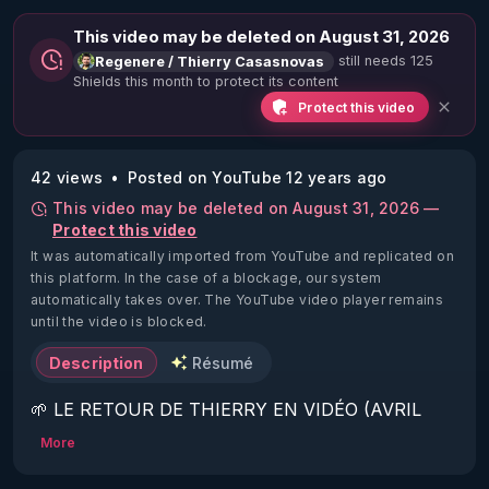
This video may be deleted on August 31, 2026
still needs 125
Regenere / Thierry Casasnovas
Shields this month to protect its content
Protect this video
42 views
Posted on YouTube 12 years ago
This video may be deleted on August 31, 2026 —
Protect this video
It was automatically imported from YouTube and replicated on
this platform.
In the case of a blockage, our system
automatically takes over. The YouTube video player remains
until the video is blocked.
Description
Résumé
🌱 LE RETOUR DE THIERRY EN VIDÉO (AVRIL 
2022)!

More
Découvrez la saison 2 des vidéos sur le nouveau 