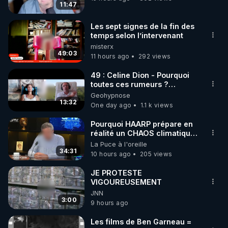
11:47
code : REGENERE10

Les sept signes de la fin des
▶ 30 jours gratuit sur l’application de méditation et 
temps selon l’intervenant
misterx
de bien-être ENVOL :

49:03
11 hours ago
292 views
Rendez-vous sur 
https://www.envol.app/code
 avec 
le code : REGENERE
49 : Celine Dion - Pourquoi
toutes ces rumeurs ?
Enquête sous hypnose
Geohypnose
13:32
One day ago
1.1 k views
Pourquoi HAARP prépare en
réalité un CHAOS climatique,
on répond
La Puce à l'oreille
34:31
10 hours ago
205 views
JE PROTESTE
VIGOUREUSEMENT
JNN
3:00
9 hours ago
Les films de Ben Garneau =