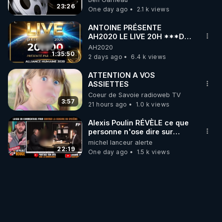
23:26
One day ago
2.1 k views
ANTOINE PRÉSENTE
AH2020 LE LIVE 20H ***DU
06/08/2026***
AH2020
1:35:50
2 days ago
6.4 k views
ATTENTION A VOS
ASSIETTES
Coeur de Savoie radioweb TV
3:57
21 hours ago
1.0 k views
Alexis Poulin RÉVÈLE ce que
personne n'ose dire sur
l'Union européenne (C'est
michel lanceur alerte
explosif)
22:19
One day ago
1.5 k views