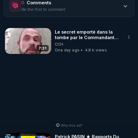
0
Comments
Be the first to comment
🌱 LE MAGAZINE RÉGÉNÈRE 

http://rgnr.li/ymag
Le secret emporté dans la
tombe par le Commandant
🌱 LA BOUTIQUE DU MAGAZINE

Cousteau le 25 juin 1997
CCH
Pour obtenir les anciens numéros que vous avez 
7:31
One day ago
4.8 k views
https://boutique.magazine-regenere.fr/
🌱 FIL TELEGRAM

Écoutez les podcasts gratuits de Thierry et les 
https://t.me/rgnr_fr
🌱 FACEBOOK

Why this ad?
http://rgnr.li/facebook
Patrick PASIN ★ Rapports Du