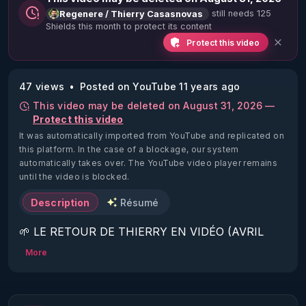
still needs 125
Regenere / Thierry Casasnovas
Shields this month to protect its content
Protect this video
47 views
Posted on YouTube 11 years ago
This video may be deleted on August 31, 2026 —
Protect this video
It was automatically imported from YouTube and replicated on
this platform.
In the case of a blockage, our system
automatically takes over. The YouTube video player remains
until the video is blocked.
Description
Résumé
🌱 LE RETOUR DE THIERRY EN VIDÉO (AVRIL 
2022)!

More
Découvrez la saison 2 des vidéos sur le nouveau 
https://www.rgnr.fr/presentation.html