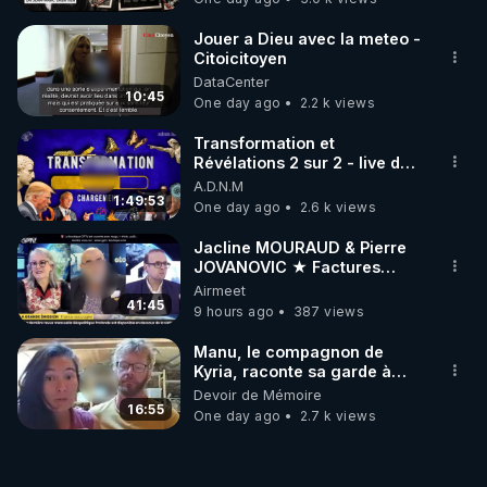
Jouer a Dieu avec la meteo -
Citoicitoyen
DataCenter
10:45
One day ago
2.2 k views
Transformation et
Révélations 2 sur 2 - live du
07/08/26
A.D.N.M
1:49:53
One day ago
2.6 k views
Jacline MOURAUD & Pierre
JOVANOVIC ★ Factures
Impayées : Où Est Passé Le
Airmeet
Pognon ?
41:45
9 hours ago
387 views
Manu, le compagnon de
Kyria, raconte sa garde à
vue musclée. PARTAGEZ!
Devoir de Mémoire
16:55
One day ago
2.7 k views