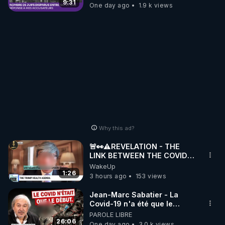
9:31
One day ago
1.9 k views
Why this ad?
🚨👀⚠️REVELATION - THE
LINK BETWEEN THE COVID
VACCINE AND CANCER -LIEN
WakeUp
VACCIN COVID ET CANCER
1:26
3 hours ago
153 views
Jean-Marc Sabatier - La
Covid-19 n'a été que le
début - L'ARNm & l'ARNm-aa
PAROLE LIBRE
jusqu où auront-t-il ?
26:06
One day ago
3.0 k views