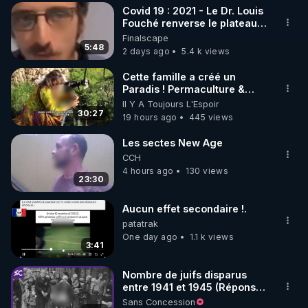
Covid 19 : 2021 - Le Dr. Louis
▶ 30 jours gratuit sur l’application de méditation et 
Fouché renverse le plateau
de CNews !
Finalscape
de bien-être ENVOL :

5:48
2 days ago
5.4 k views
Rendez-vous sur 
https://www.envol.app/code
 avec 
le code : REGENERE
Cette famille a créé un
Paradis ! Permaculture &
Autonomie
Il Y A Toujours L'Espoir
30:27
19 hours ago
445 views
Les sectes New Age
CCH
4 hours ago
130 views
23:30
Aucun effet secondaire !.
patatrak
One day ago
1.1 k views
3:41
Nombre de juifs disparus
entre 1941 et 1945 (Réponse
à mes accusateurs)
Sans Concession