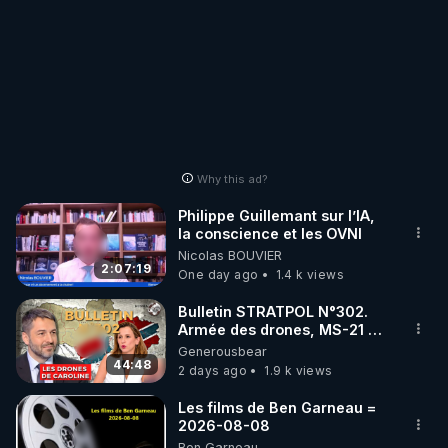
Why this ad?
Philippe Guillemant sur l’IA,
la conscience et les OVNI
Nicolas BOUVIER
2:07:19
One day ago
1.4 k views
Bulletin STRATPOL N°302.
Armée des drones, MS-21 en
série, missiles coréens.
Generousbear
07.08.2026.
44:48
2 days ago
1.9 k views
Les films de Ben Garneau =
2026-08-08
Ben Garneau