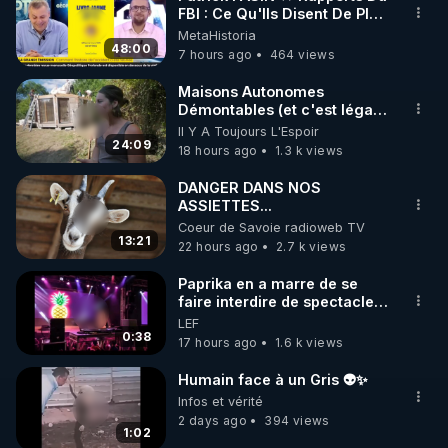
FBI : Ce Qu'Ils Disent De Plus
🌱 INSTAGRAM

Grave Sur Hitler
MetaHistoria
48:00
7 hours ago
464 views
https://www.instagram.com/rdlr_thierrycasasnovas/
http://rgnr.li/instagram
Maisons Autonomes
Démontables (et c'est légal).
Visite éco village en
Il Y A Toujours L'Espoir
🌱 LA NEWSLETTER

Bretagne
24:09
18 hours ago
1.3 k views
Pour ne pas rater l’actualité RGNR (stages, 
DANGER DANS NOS
ASSIETTES...
http://rgnr.li/news
Coeur de Savoie radioweb TV
13:21
22 hours ago
2.7 k views
🌱 VIDÉOS NON CENSURÉES SUR ODYSEE 

Toutes les vidéos Youtube sont aussi sur la 
Paprika en a marre de se
faire interdire de spectacle.
Elle décide donc de devenir
LEF
http://rgnr.li/odysee
DJ !
0:38
17 hours ago
1.6 k views
🌱 LES STAGES EN PRÉSENTIEL

Humain face à un Gris 👽✨
Infos et vérité
2 days ago
394 views
http://rgnr.li/stages
1:02