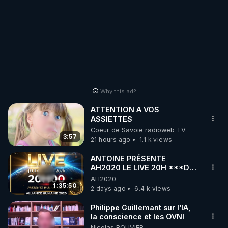
Why this ad?
ATTENTION A VOS
ASSIETTES
Coeur de Savoie radioweb TV
3:57
21 hours ago
1.1 k views
ANTOINE PRÉSENTE
AH2020 LE LIVE 20H ***DU
06/08/2026***
AH2020
1:35:50
2 days ago
6.4 k views
Philippe Guillemant sur l’IA,
la conscience et les OVNI
Nicolas BOUVIER