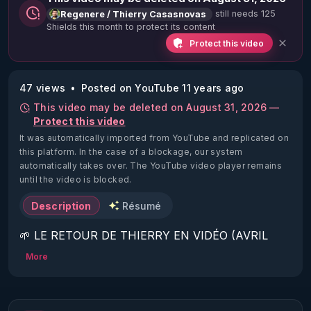
still needs 125
Regenere / Thierry Casasnovas
Shields this month to protect its content
Protect this video
47 views
Posted on YouTube 11 years ago
This video may be deleted on August 31, 2026 —
Protect this video
It was automatically imported from YouTube and replicated on
this platform.
In the case of a blockage, our system
automatically takes over. The YouTube video player remains
until the video is blocked.
Description
Résumé
🌱 LE RETOUR DE THIERRY EN VIDÉO (AVRIL 
2022)!

More
Découvrez la saison 2 des vidéos sur le nouveau 
https://www.rgnr.fr/presentation.html