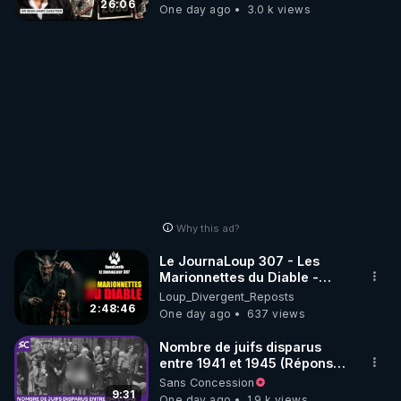
jusqu où auront-t-il ?
26:06
One day ago
3.0 k views
Why this ad?
Le JournaLoup 307 - Les
Marionnettes du Diable -
Loup Divergent 2026.08.07
Loup_Divergent_Reposts
2:48:46
One day ago
637 views
Nombre de juifs disparus
entre 1941 et 1945 (Réponse
à mes accusateurs)
Sans Concession
9:31
One day ago
1.9 k views