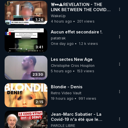
🚨👀⚠️REVELATION - THE
▶ 30 jours gratuit sur l’application de méditation et 
LINK BETWEEN THE COVID
VACCINE AND CANCER -LIEN
WakeUp
de bien-être ENVOL :

VACCIN COVID ET CANCER
1:26
4 hours ago
201 views
Rendez-vous sur 
https://www.envol.app/code
 avec 
le code : REGENERE
Aucun effet secondaire !.
patatrak
One day ago
1.2 k views
3:41
Les sectes New Age
Christophe Cros Houplon
5 hours ago
153 views
23:30
Blondie - Denis
Retro Video Vault
19 hours ago
991 views
2:15
Jean-Marc Sabatier - La
Covid-19 n'a été que le
début - L'ARNm & l'ARNm-aa
PAROLE LIBRE