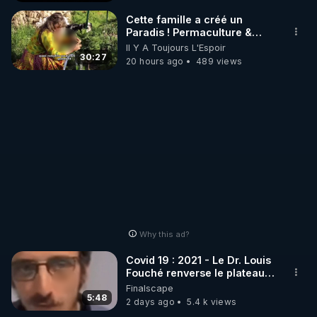
_________

Cette famille a créé un
Paradis ! Permaculture &
Autonomie
Il Y A Toujours L'Espoir
LES CODES PROMO DES PARTENAIRES

30:27
20 hours ago
489 views
▶ 10 % de réduction sur toute la boutique 
WARMCOOK (Kuvings) : 

Rendez-vous sur : 
http://rgnr.li/warmcook
 avec le 
code : REGENERE10

▶ 10 % de réduction sur une sélection de produits 
de la boutique VIDYA : 

Rendez-vous sur : 
http://rgnr.li/vidya
 avec le code : 
REGENERE10

Why this ad?
▶ 10 % de réduction sur les extracteurs de la 
Covid 19 : 2021 - Le Dr. Louis
marque SANA : 

Fouché renverse le plateau
de CNews !
Finalscape
Rendez-vous sur 
http://rgnr.li/lechoubrave
 avec le 
5:48
2 days ago
5.4 k views
code : REGENERE10
