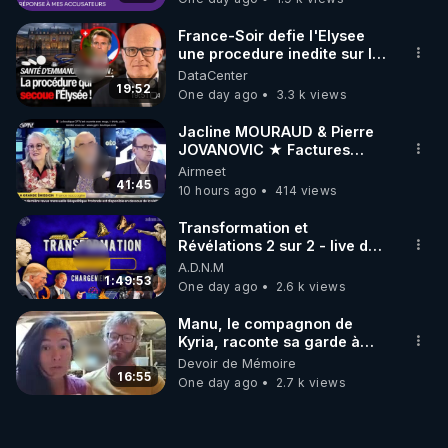
France-Soir defie l'Elysee
une procedure inedite sur la
sante du president - Nexus
DataCenter
19:52
One day ago
3.3 k views
Jacline MOURAUD & Pierre
JOVANOVIC ★ Factures
Impayées : Où Est Passé Le
Airmeet
Pognon ?
41:45
10 hours ago
414 views
Transformation et
Révélations 2 sur 2 - live du
07/08/26
A.D.N.M
1:49:53
One day ago
2.6 k views
Manu, le compagnon de
Kyria, raconte sa garde à
vue musclée. PARTAGEZ!
Devoir de Mémoire
16:55
One day ago
2.7 k views