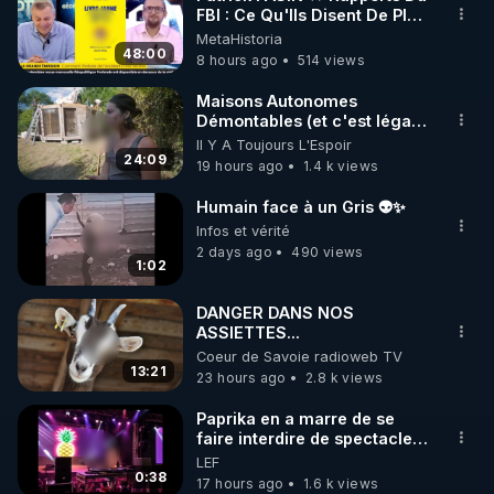
FBI : Ce Qu'Ils Disent De Plus
🌱 INSTAGRAM

Grave Sur Hitler
MetaHistoria
48:00
8 hours ago
514 views
https://www.instagram.com/rdlr_thierrycasasnovas/
http://rgnr.li/instagram
Maisons Autonomes
Démontables (et c'est légal).
Visite éco village en
Il Y A Toujours L'Espoir
🌱 LA NEWSLETTER

Bretagne
24:09
19 hours ago
1.4 k views
Pour ne pas rater l’actualité RGNR (stages, 
Humain face à un Gris 👽✨
http://rgnr.li/news
Infos et vérité
2 days ago
490 views
1:02
🌱 VIDÉOS NON CENSURÉES SUR ODYSEE 

Toutes les vidéos Youtube sont aussi sur la 
DANGER DANS NOS
ASSIETTES...
Coeur de Savoie radioweb TV
http://rgnr.li/odysee
13:21
23 hours ago
2.8 k views
🌱 LES STAGES EN PRÉSENTIEL

Paprika en a marre de se
faire interdire de spectacle.
Elle décide donc de devenir
LEF
http://rgnr.li/stages
DJ !
0:38
17 hours ago
1.6 k views