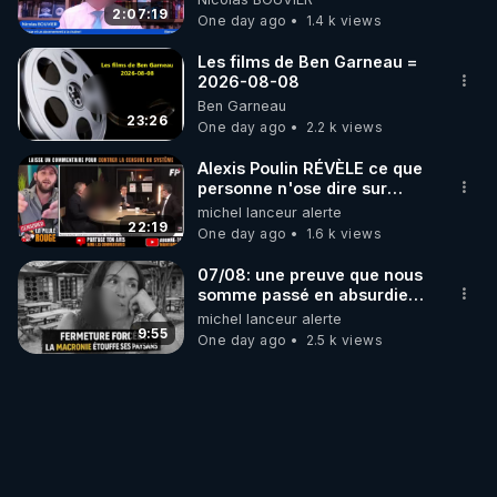
2:07:19
One day ago
1.4 k views
Les films de Ben Garneau =
2026-08-08
Ben Garneau
23:26
One day ago
2.2 k views
Alexis Poulin RÉVÈLE ce que
personne n'ose dire sur
l'Union européenne (C'est
michel lanceur alerte
explosif)
22:19
One day ago
1.6 k views
07/08: une preuve que nous
somme passé en absurdie
une dictature qui veut faire
michel lanceur alerte
taire ses opposant !
9:55
One day ago
2.5 k views