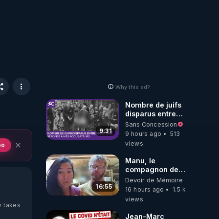
Why this ad?
Nombre de juifs
disparus entre
1941 et 1945
Sans Concession
(Réponse à mes
9:31
9 hours ago
513
accusateurs)
views
eo
Manu, le
compagnon de
Kyria, raconte sa
Devoir de Mémoire
garde à vue
16:55
16 hours ago
1.5 k
musclée.
views
PARTAGEZ!
y takes
Jean-Marc