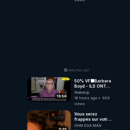
Why this ad?
50% VF🟩Barbara
Boyd - ILS ONT
MENTI SUR TOUT
WakeUp
-Jocelyne
15:56
18 hours ago
609
Traduction
views
Vous serez
frappés sur votre
sol européens par
OHM ÉGA MAN
la faute des
5:35