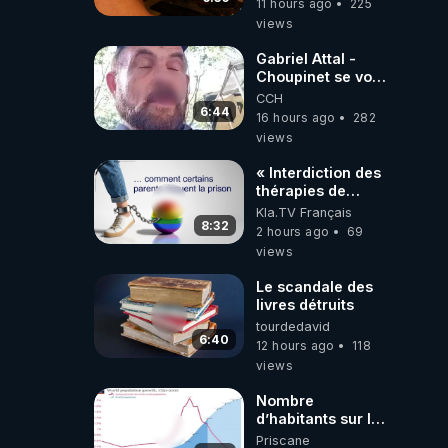
11 hours ago
225
dirigeants qui
views
s'en mettent dans
le nez
Gabriel Attal -
Choupinet se voit
en haut de
CCH
l'affiche
6:44
16 hours ago
282
views
« Interdiction des
thérapies de
conversion »
Kla.TV Français
8:32
2 hours ago
69
views
Le scandale des
livres détruits
tourdedavid
6:40
12 hours ago
118
views
Nombre
d’habitants sur la
planète Terre…
Priscane