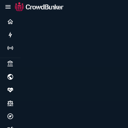
Current
Rushes
Live
Politics & institutions
World & geopolitics
Health, food & wellbeing
Society, justice & freedoms
Economy, environment & technology