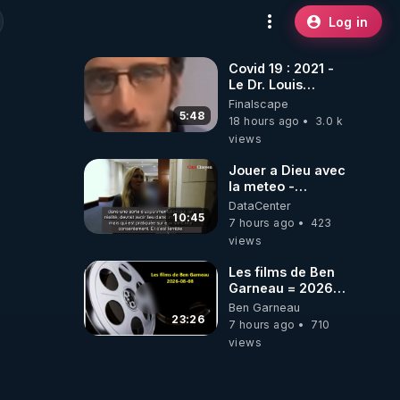
Log in
Covid 19 : 2021 -
Le Dr. Louis
Fouché renverse
Finalscape
le plateau de
5:48
18 hours ago
3.0 k
CNews !
views
Jouer a Dieu avec
la meteo -
Citoicitoyen
DataCenter
10:45
7 hours ago
423
views
Les films de Ben
Garneau = 2026-
08-08
Ben Garneau
23:26
7 hours ago
710
views