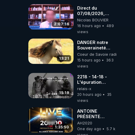
coréens.
07.08.2026.
Direct du
07/08/2026,
présenté par
Nicolas BOUVIER
Nicolas BOUVIER
2:07:16
16 hours ago
489
views
DANGER notre
Souveraineté
Alimentaire est
Coeur de Savoie radioweb TV
attaqué...
13:21
15 hours ago
363
views
2218 - 14-18 -
L'épuration
républicaine
relais-x
organisée par les
15:19
20 hours ago
35
frères de la
views
truelle
ANTOINE
PRÉSENTE
AH2020 LE LIVE
AH2020
20H ***DU
1:35:50
One day ago
5.7 k
06/08/2026***
views