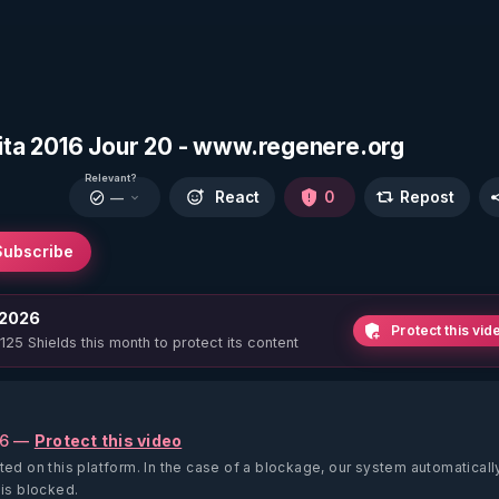
nita 2016 Jour 20 - www.regenere.org
Relevant?
React
0
Repost
—
Subscribe
 2026
Protect this vid
 125 Shields this month to protect its content
26 —
Protect this video
ted on this platform.
In the case of a blockage, our system automaticall
 is blocked.