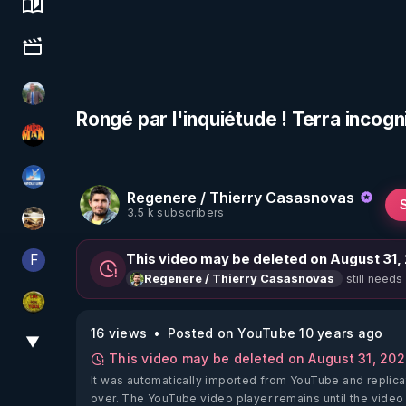
Science, history & spirituality
Culture, media & entertainment
Nicolas BOUVIER
Rongé par l'inquiétude ! Terra incog
OHM ÉGA MAN
PAROLE LIBRE
Regenere / Thierry Casasnovas
3.5 k subscribers
patatrak
F
This video may be deleted on August 31,
Finalscape
still needs
Regenere / Thierry Casasnovas
CDS pour TOUS
16 views
Posted on YouTube 10 years ago
▼
View More
This video may be deleted on August 31, 20
It was automatically imported from YouTube and replica
over. The YouTube video player remains until the video