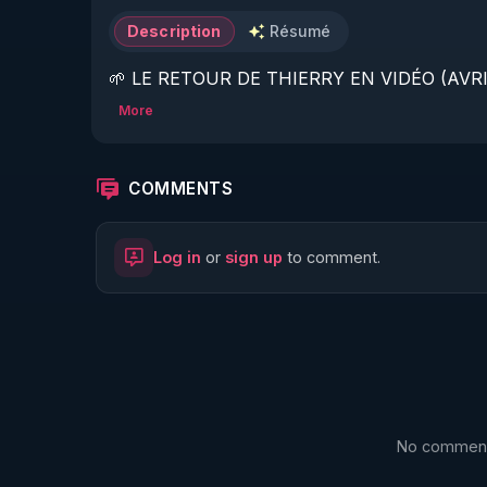
Description
Résumé
🌱 LE RETOUR DE THIERRY EN VIDÉO (AVRIL
More
https://www.rgnr.fr/presentation.html
🌱 LE MAGAZINE RÉGÉNÈRE 

COMMENTS
http://rgnr.li/ymag
Log in
or
sign up
to comment.
🌱 LA BOUTIQUE DU MAGAZINE

https://boutique.magazine-regenere.fr/
🌱 FIL TELEGRAM

https://t.me/rgnr_fr
No comments