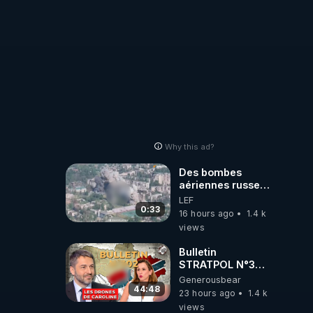
Why this ad?
Des bombes
aériennes russes
anéantissent les
LEF
centres de
0:33
16 hours ago
1.4 k
contrôle de
views
drones de 3
brigades
Bulletin
ukrainienne
STRATPOL N°302.
Armée des
Generousbear
drones, MS-21 en
44:48
23 hours ago
1.4 k
série, missiles
views