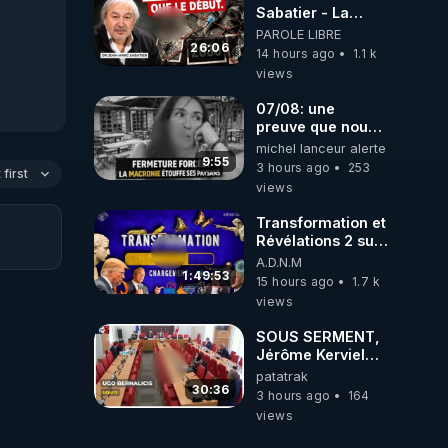
Sabatier - La
Covid-19 n'a été
PAROLE LIBRE
que le début -
26:06
14 hours ago
1.1 k
L'ARNm &
views
l'ARNm-aa jusqu
où auront-t-il ?
07/08: une
preuve que nous
somme passé en
michel lanceur alerte
absurdie une
9:55
3 hours ago
253
first
dictature qui veut
views
faire taire ses
opposant !
Transformation et
Révélations 2 sur
2 - live du
A.D.N.M
07/08/26
1:49:53
15 hours ago
1.7 k
views
SOUS SERMENT,
Jérôme Kerviel
balance tout à
patatrak
l'Assemblée !
30:36
3 hours ago
164
views