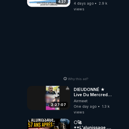
4:37
4 days ago
2.9 k
views
Why this ad?
DIEUDONNÉ ★
Live Du Mercredi
5 Août 2026
Airmeet
2:27:07
One day ago
1.3 k
views
🌕🚀
**L'alunissage,