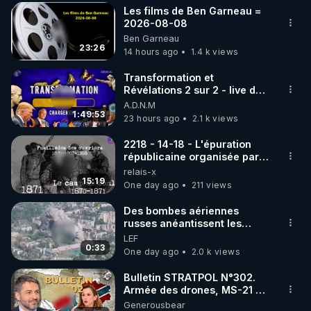
Les films de Ben Garneau =
▶ 30 jours gratuit sur l’application de méditation et 
2026-08-08
Ben Garneau
de bien-être ENVOL :

23:26
14 hours ago
1.4 k views
Rendez-vous sur 
https://www.envol.app/code
 avec 
le code : REGENERE
Transformation et
Révélations 2 sur 2 - live du
07/08/26
A.D.N.M
1:49:53
23 hours ago
2.1 k views
2218 - 14-18 - L'épuration
républicaine organisée par
les frères de la truelle
relais-x
15:19
One day ago
211 views
Des bombes aériennes
russes anéantissent les
centres de contrôle de
LEF
drones de 3 brigades
0:33
One day ago
2.0 k views
ukrainienne
Bulletin STRATPOL N°302.
Armée des drones, MS-21 en
série, missiles coréens.
Generousbear