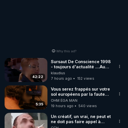
Why this ad?
Sursaut De Conscience 1998
- toujours d'actualité ....Au
Dela Du Réel
klaudius
42:22
7 hours ago
152 views
Vous serez frappés sur votre
sol européens par la faute
des dirigeants qui s'en
OHM ÉGA MAN
mettent dans le nez
5:35
19 hours ago
540 views
Un créatif, un vrai, ne peut et
ne doit pas faire appel à
l'intelligence artificielle
CCH