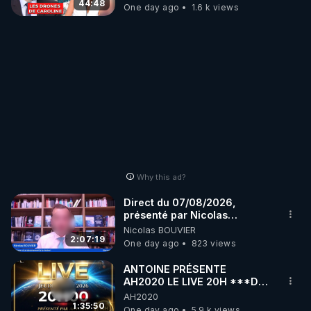
07.08.2026.
44:48
One day ago
1.6 k views
Why this ad?
Direct du 07/08/2026,
présenté par Nicolas
BOUVIER
Nicolas BOUVIER
2:07:19
One day ago
823 views
ANTOINE PRÉSENTE
AH2020 LE LIVE 20H ***DU
06/08/2026***
AH2020
1:35:50
One day ago
5.9 k views