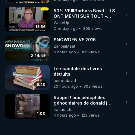
50% VF🟩Barbara Boyd - ILS
ONT MENTI SUR TOUT -
Jocelyne Traduction
WakeUp
15:56
One day ago
805 views
SNOWDEN VF 2016
ZanoniMaat
6 hours ago
165 views
2:14:49
Le scandale des livres
détruits
tourdedavid
6:40
20 hours ago
302 views
Rappel ! aux pédophiles
génocidaires de donald j
trump et ses supporters
tic tac ufo
trumpistes 424et 666.
1:00
4 hours ago
123 views