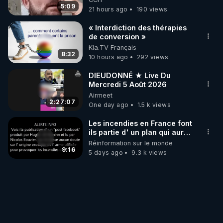
5:09
21 hours ago
190 views
« Interdiction des thérapies
de conversion »
Kla.TV Français
8:32
10 hours ago
292 views
DIEUDONNÉ ★ Live Du
Mercredi 5 Août 2026
Airmeet
2:27:07
One day ago
1.5 k views
Les incendies en France font
ils partie d' un plan qui aurait
débuté le 11 septembre 2001
Réinformation sur le monde
?
9:16
5 days ago
9.3 k views