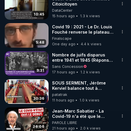
Citoicitoyen
🌱 INSTAGRAM

DataCenter
10:45
15 hours ago
1.3 k views
https://www.instagram.com/rdlr_thierrycasasnovas/
http://rgnr.li/instagram
Covid 19 : 2021 - Le Dr. Louis
Fouché renverse le plateau
de CNews !
Finalscape
🌱 LA NEWSLETTER

5:48
One day ago
4.4 k views
Pour ne pas rater l’actualité RGNR (stages, 
Nombre de juifs disparus
entre 1941 et 1945 (Réponse
http://rgnr.li/news
à mes accusateurs)
Sans Concession
9:31
17 hours ago
1.2 k views
🌱 VIDÉOS NON CENSURÉES SUR ODYSEE 

Toutes les vidéos Youtube sont aussi sur la 
SOUS SERMENT, Jérôme
Kerviel balance tout à
l'Assemblée !
patatrak
http://rgnr.li/odysee
30:36
11 hours ago
1.0 k views
🌱 LES STAGES EN PRÉSENTIEL

Jean-Marc Sabatier - La
Covid-19 n'a été que le
début - L'ARNm & l'ARNm-aa
PAROLE LIBRE
http://rgnr.li/stages
jusqu où auront-t-il ?
26:06
21 hours ago
2.0 k views