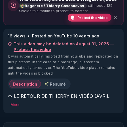
still needs 125
Regenere / Thierry Casasnovas
Shields this month to protect its content
Protect this video
16 views
Posted on YouTube 10 years ago
This video may be deleted on August 31, 2026 —
Protect this video
It was automatically imported from YouTube and replicated on
this platform.
In the case of a blockage, our system
automatically takes over. The YouTube video player remains
until the video is blocked.
Description
Résumé
🌱 LE RETOUR DE THIERRY EN VIDÉO (AVRIL 
2022)!

More
Découvrez la saison 2 des vidéos sur le nouveau 
https://www.rgnr.fr/presentation.html