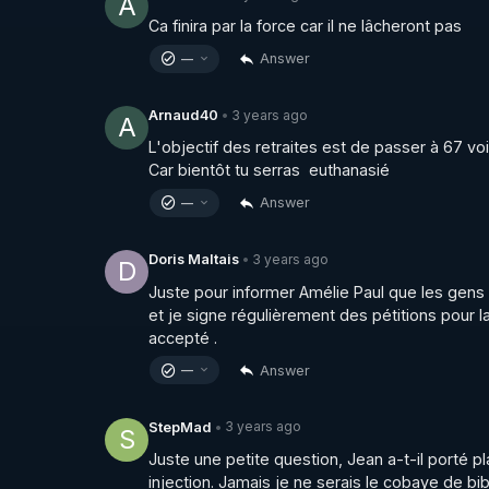
A
Ca finira par la force car il ne lâcheront pas
Vous pouvez regarder les émissions en différé
Answer
—
l'info en QuestionS), et également consulter 
3 years ago
Arnaud40
•
👉 THIERRY CASASNOVAS

A
• Nouveau site : 
https://www.rgnr.fr
L'objectif des retraites est de passer à 67 voi
Car bientôt tu serras  euthanasié
• Odysee : 
https://odysee.com/@thierry-casa
• Facebook : 
https://m.facebook.com/thierry.
Answer
—
• Twitter : 
https://twitter.com/ThierryRegener
• YouTube : 
https://m.youtube.com/c/Regen
3 years ago
Doris Maltais
•
D
• Telegram - canal d'info : 
https://t.me/rgnr_f
Juste pour informer Amélie Paul que les gens 
et je signe régulièrement des pétitions pour l
👉 EMMANUELLE DARLES

accepté .
• Facebook : 
https://www.facebook.com/emm
Answer
—
• VK : 
https://vk.com/id545780248
• Twitter : 
https://twitter.com/EmmaDarles
3 years ago
StepMad
•
S
• Telegram - canal d'info : 
https://t.me/emma
Juste une petite question, Jean a-t-il porté 
injection. Jamais je ne serais le cobaye de bi
👉 CHLOÉ FRAMMERY
