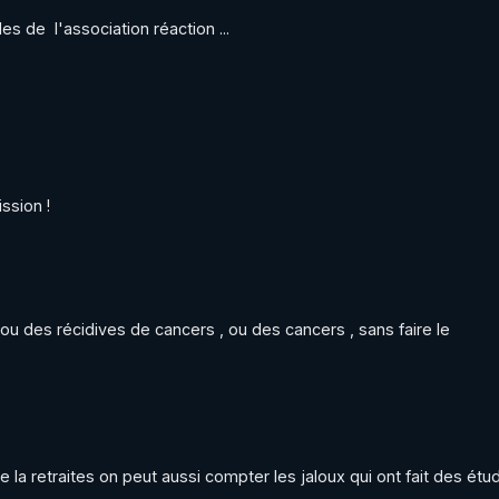
_Laibi_LLP
s de  l'association réaction ...
liepaulfanpage
ePaulVerite
eEntoutefranchise
ssion !
aul
lie_paul
ul
 ou des récidives de cancers , ou des cancers , sans faire le 
e_paul
 la retraites on peut aussi compter les jaloux qui ont fait des étud