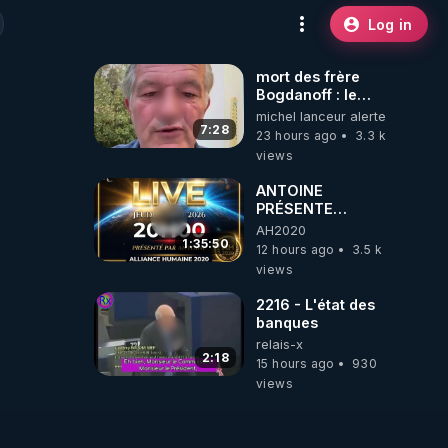
Log in
mort des frère
Bogdanoff : le
mensonge d état
michel lanceur alerte
7:28
23 hours ago
3.3 k
views
ANTOINE
PRÉSENTE
AH2020 LE LIVE
AH2020
20H ***DU
1:35:50
12 hours ago
3.5 k
06/08/2026***
views
2216 - L'état des
banques
relais-x
2:18
15 hours ago
930
views