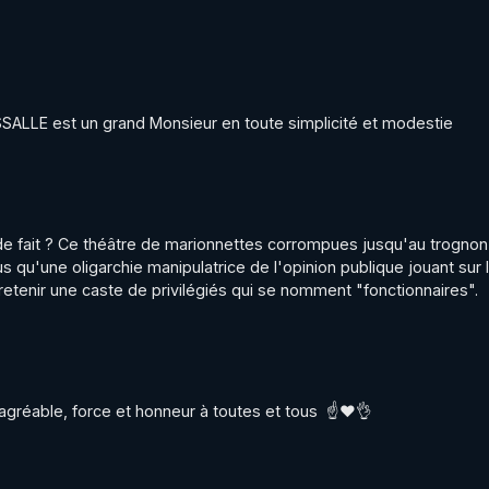
 Suisse

i-la-suisse-la-drag-queen-tralala-lita-lit-des-contes-aux-
l
SSALLE est un grand Monsieur en toute simplicité et modestie
lecture aux enfants : "Les attaques à l'encontre des bibliothè
ture-avec-des-drag-queens-et-des-drag-kings-en-bibliothe
ure-jeunesse
e fait ? Ce théâtre de marionnettes corrompues jusqu'au trognon 
cture avec Tralala Lita et qui explique en quoi ces animations
s qu'une oligarchie manipulatrice de l'opinion publique jouant sur l
missions des bibliothèques."

ntretenir une caste de privilégiés qui se nomment "fonctionnaires".
suisse-romande_animations-lecture-avec-des-drag-queens-e
source=share&utm_medium=member_android
et agréable, force et honneur à toutes et tous  ☝️❤👌