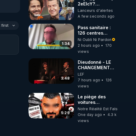
le 
2eEIcY?
iennes 
is=aieLUeh3LCY8_9Bp
Lanceurs d'alertes
ments.

A few seconds ago
first
Pass sanitaire :
126 centres
commerciaux
Ni Oubli Ni Pardon
concernés par
1:34
2 hours ago
170
l'obligation dans
views
s 
toute la France
 
Dieudonné - LE
CHANGEMENT
C'EST
LEF
MAINTENANT
3:48
7 hours ago
126
tes de 
views
oogle, 
ue 
Le piège des
voitures
e la 
électriques se
Notre Réalité Est Falsifiée Et F
referme sur les
5:29
One day ago
4.3 k
usagers !
views

