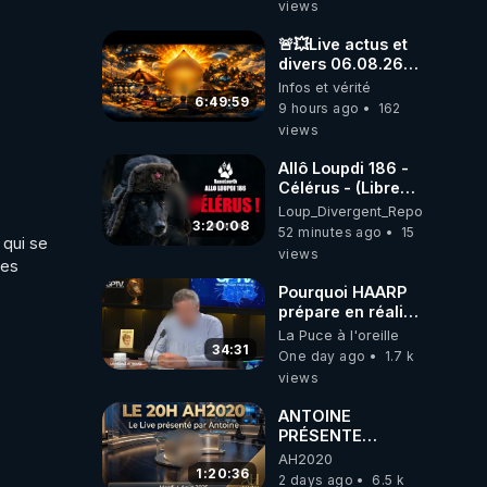
views
🚨💥Live actus et
divers 06.08.26💥
🚨
Infos et vérité
6:49:59
9 hours ago
162
views
ques 
Allô Loupdi 186 -
Célérus - (Libre
que-
Antenne) - Loup
Loup_Divergent_Reposts
Divergent
3:20:08
52 minutes ago
15
qui se 
2026.08.06
 
views
es 
Pourquoi HAARP
prépare en réalité
t-
un CHAOS
La Puce à l'oreille
climatique, on
34:31
One day ago
1.7 k
répond
views
ANTOINE
PRÉSENTE
AH2020 LE LIVE
AH2020
20H ***DU
1:20:36
2 days ago
6.5 k