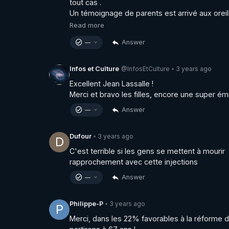
• Telegram - canal d'info : 
https://t.me/Salim
tout cas .

Un témoignage de parents est arrivé aux oreille
Read more
👉 AMÉLIE PAUL

• Tous mes liens : 
http://ameliepaul.com
Answer
—
• Facebook : 
https://www.facebook.com/ame
• Twitter : 
https://twitter.com/Amelie_Paul
@InfosEtCulture
3 years ago
Infos et Culture
•
• Youtube : 
https://www.youtube.com/@Ameli
Excellent Jean Lassalle !

• Youtube : 
https://www.youtube.com/@Chain
Merci et bravo les filles, encore une super émi
• Patreon : 
https://www.patreon.com/ameliep
Answer
—
• Odysee : 
https://odysee.com/@ameliepaul
• Instagram : 
https://www.instagram.com/ame
3 years ago
Dufour
•
• Rumble : 
https://rumble.com/user/ameliepa
D
• Spotify : 
https://spoti.fi/3LPx5uF
C'est terrible si les gens se mettent à mourir 
• VK : 
https://vk.com/ameliepaul
rapprochement avec cette injections
• Telegram - canal d'info : 
https://t.me/ameli
Answer
—
3 years ago
Philippe-P
•
P
https://youtu.be/SubAO3xIQ7E
Merci, dans les 22% favorables à la réforme de