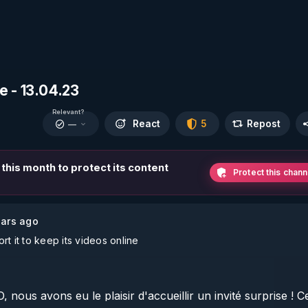
e - 13.04.23
Relevant?
React
5
Repost
—
 this month to protect its content
Protect this chann
ars ago
t it to keep its videos online
ous avons eu le plaisir d'accueillir un invité surprise ! Ce