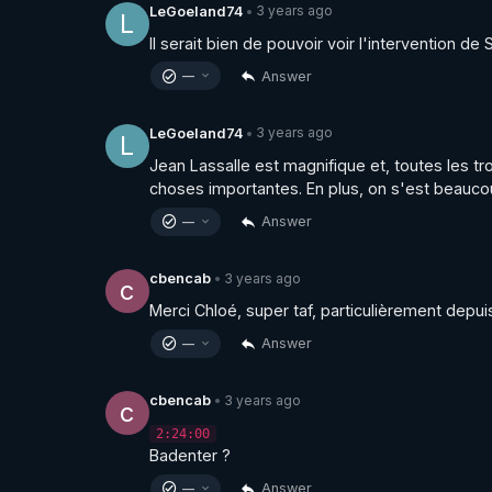
3 years ago
LeGoeland74
•
L
Il serait bien de pouvoir voir l'intervention de S
Answer
—
3 years ago
LeGoeland74
•
L
Jean Lassalle est magnifique et, toutes les t
choses importantes. En plus, on s'est beaucou
Answer
—
3 years ago
cbencab
•
c
Merci Chloé, super taf, particulièrement depui
Answer
—
3 years ago
cbencab
•
c
2:24:00
Badenter ?
Answer
—