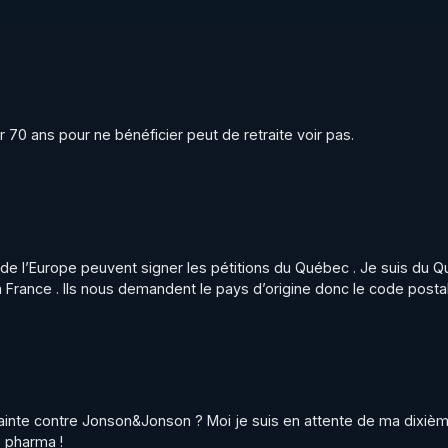
 & les émissions précédentes (y compris toutes les émissio
les sources des informations données, sur nos canaux :

r 70 ans pour ne bénéficier peut de retraite voir pas. 

snovas-rgnr:7
rgnr
e
ereThierryCasasnovas
r
de l’Europe peuvent signer les pétitions du Québec . Je suis du Q
a France . Ils nous demandent le pays d’origine donc le code postal
anuelle.dahlia86
nuelleDarles
plainte contre Jonson&Jonson ? Moi je suis en attente de ma dixiè
b pharma !