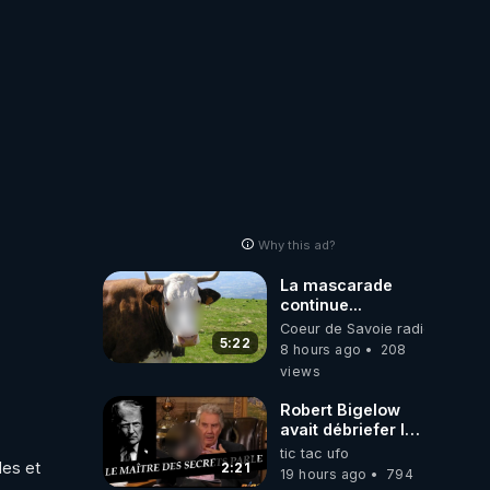
Why this ad?
La mascarade
continue...
Coeur de Savoie radioweb TV
5:22
8 hours ago
208
views
Robert Bigelow
avait débriefer le
pédophile
tic tac ufo
es et 
génocidaire de
2:21
19 hours ago
794
donald j trump