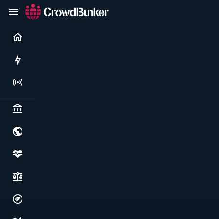
Current
Rushes
Live
Politics & institutions
World & geopolitics
Health, food & wellbeing
Society, justice & freedoms
Economy, environment & technology