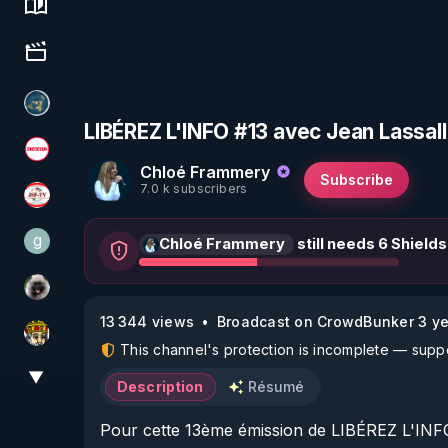
Science, history & spirituality
Culture, media & entertainment
Réinformation sur le monde
LIBÉREZ L'INFO #13 avec Jean Lassall
Magazine Nexus
Chloé Frammery
Subscribe
7.0 k subscribers
JSF - TV
g
Chloé Frammery
still needs 6 Shields
gilo59
Priscane
13 344 views
Broadcast on CrowdBunker 3 ye
Textes Sacrés & Maîtres Spirituels
This channel's protection is incomplete — suppor
▼
View More
Description
Résumé
Pour cette 13ème émission de LIBÉREZ L'INFO, n