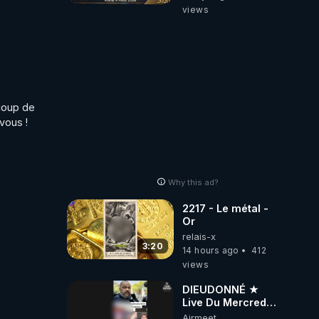
04/08/2026***
views
📷LE GRAND
RÉVEIL EST EN
MARCHE 📷
coup de 
vous !
Why this ad?
2217 - Le métal -
Or
relais-x
3:20
14 hours ago
412
views
DIEUDONNÉ ★
Live Du Mercredi
5 Août 2026
Airmeet