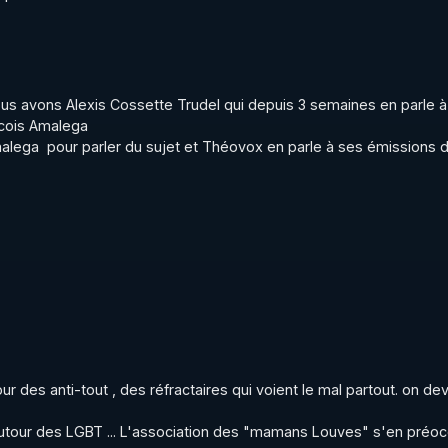
@ChloeFrammery
e.fra.9
us avons Alexis Cossette Trudel qui depuis 3 semaines en parle à
loe_frammery
cois Amalega 

alega  pour parler du sujet et Théovox en parle à ses émissions d
nfosofficiel
enseur.org
re.penseur.1
brePenseur.org
leLibrePenseurOrg
ur.org:2
biLLP
our des anti-tout , des réfractaires qui voient le mal partout. on dev
m_laibi_llp
utour des LGBT ... L'association des "mamans Louves" s'en préoc