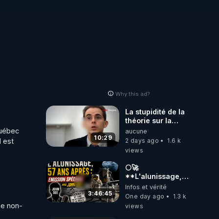
ns de 
Why this ad?
La stupidité de la
théorie sur la
responsabilité de
uébec 
aucune
l’homme
10:29
 est 
2 days ago
1.6 k
concernant le
views
dioxyde de
carbone.
🌕🚀
**L'alunissage,
57 ans après :
Infos et vérité
Émission spéciale
3:46:45
One day ago
1.3 k
avec John Doe
me non-
views
!** 👨 🚀✨