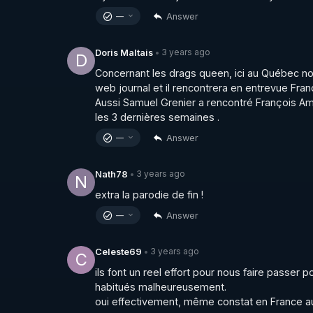
• Crowdbunker : 
https://crowdbunker.com/
Answer
—
• Odysee : 
https://odysee.com/@Chloe_F:b
• Rumble : 
https://rumble.com/user/ChloeFra
3 years ago
Doris Maltais
•
D
• Facebook : 
https://www.facebook.com/chlo
Concernant les drags queen, ici au Québec no
• Instagram : 
https://www.instagram.com/ch
web journal et il rencontrera en entrevue Fran
• Twitter : 
https://twitter.com/FrammeryChloe
Aussi Samuel Grenier a rencontré François Am
• VK : 
https://m.vk.com/id665557322
les 3 dernières semaines .
• Telegram - canal d’info : 
https://t.me/chloefi
Answer
—
👉 SALIM LAÏBI

3 years ago
Nath78
•
N
• Blog Le libre Penseur : 
https://www.lelibrep
extra la parodie de fin !
• Facebook : 
https://www.facebook.com/lelib
• Facebook : 
https://www.facebook.com/LeLi
Answer
—
• Crowdbunker : 
https://crowdbunker.com/@
• Odysee : 
https://odysee.com/@LeLibrePense
3 years ago
Celeste69
•
C
• Rumble : 
https://rumble.com/user/SalimLai
ils font un reel effort pour nous faire passer p
• Twitch (censuré) : 
https://www.twitch.tv/sali
habitués malheureusement.

• Twitter : 
https://twitter.com/LLP_Le_Vrai
oui effectivement, même constat en France a