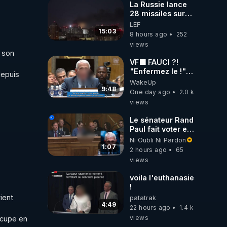
La Russie lance
28 missiles sur
Kiev, l'attaque
LEF
révèle la faiblesse
15:03
8 hours ago
252
de Kiev
views
 son 
VF🟩 FAUCI ?!
"Enfermez le !"
epuis 
(Lock him up!) -
WakeUp
Quartz Traduction
9:48
One day ago
2.0 k
views
Le sénateur Rand
Paul fait voter en
commission
Ni Oubli Ni Pardon
l'outrage au
1:07
2 hours ago
65
Congrès contre
views
Anthony Fauci
voila l'euthanasie
!
ient 
patatrak
4:49
22 hours ago
1.4 k
views
cupe en 