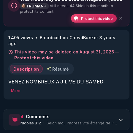
still needs 44 Shields this month to
TRUMAN+
protect its content
Protect this video
1 405 views
Broadcast on CrowdBunker 3 years
ago
This video may be deleted on August 31, 2026 —
Protect this video
Description
Résumé
VENEZ NOMBREUX AU LIVE DU SAMEDI 
27/01/24 20H :

More
Sujets :

Les armes bio-nano-électromagnétiques - Les 
Notes de l'article (partie 4).

4
Comments
Nicolas B12
:
Selon moi, l'agressivité étrange de l'Homme est un lent phénomène, qui est la fo...
https://crowdbunker.com/@bestofcomputer