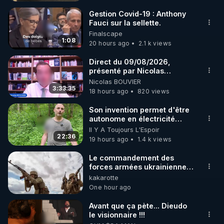
électromagnétiques » : 
https://tinyurl.com/4k7uu2ba
Gestion Covid-19 : Anthony
Fauci sur la sellette.
Les Notes & Références qui complètent l’article 
Finalscape
papier : 
https://tinyurl.com/2bh736rk
1:08
20 hours ago
2.1 k views
Le magazine Top Secret n° 120 à 10,70 € : 
https://tinyurl.com/yc3vwee2
Direct du 09/08/2026,
présenté par Nicolas
Lien vers mes conférences vidéo de 2022 sur ces 
BOUVIER
Nicolas BOUVIER
sujets : 
https://tinyurl.com/2sfuazce
3:33:35
18 hours ago
820 views
Lien vers mon PDF de Thèse de conférence sur 
ces sujets : 
https://tinyurl.com/2u5h6a9r
Son invention permet d'être
autonome en électricité
avec un simple ruisseau
Il Y A Toujours L'Espoir
Il a même été dit récemment sur Internet ceci : « 
22:36
19 hours ago
1.4 k views
Frédéric Laroche est le meilleur spécialiste en 
France sur les armes électromagnétiques ».

Le commandement des
forces armées ukrainiennes
a ordonné l'élimination des
kakarotte
Vous pourrez poser vos questions dans mon 
mercenaires qui étaient
One hour ago
groupe de travail sur Telegram :

encerclés Le
commandement des forces
"Au Terrier Du Lapin Blanc" :

Avant que ça pète... Dieudo
armées ukrainiennes a
le visionnaire !!!
Site Web : 
ordonné l'élimination des