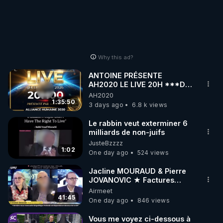
Les armes bio-nano-électromagnétiques - Les 
Références & Liens avec extraits d'articles, 
https://crowdbunker.com/v/PVEmdDfH
- SAMEDI 06/01/24 :

Why this ad?
Les armes bio-nano-électromagnétiques - Les 
ANTOINE PRÉSENTE
AH2020 LE LIVE 20H ***DU
https://crowdbunker.com/v/s3BPxUDx
06/08/2026***
AH2020
1:35:50
- JEUDI 11/01/24 :

3 days ago
6.8 k views
Les armes bio-nano-électromagnétiques - Les 
Le rabbin veut exterminer 6
Références & Liens avec extraits d'articles, 
milliards de non-juifs
JusteBzzzz
1:02
https://crowdbunker.com/v/ckSDx2Jd
One day ago
524 views
- SAMEDI 13/01/24 :

Jacline MOURAUD & Pierre
Les armes bio-nano-électromagnétiques - Les 
JOVANOVIC ★ Factures
Impayées : Où Est Passé Le
Airmeet
Pognon ?
41:45
https://crowdbunker.com/v/scE1Yqqc
One day ago
846 views
- JEUDI 18/01/24 :

Vous me voyez ci-dessous à