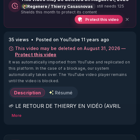
still needs 125
Regenere / Thierry Casasnovas
Shields this month to protect its content
Protect this video
35 views
Posted on YouTube 11 years ago
This video may be deleted on August 31, 2026 —
Protect this video
It was automatically imported from YouTube and replicated on
this platform.
In the case of a blockage, our system
automatically takes over. The YouTube video player remains
until the video is blocked.
Description
Résumé
🌱 LE RETOUR DE THIERRY EN VIDÉO (AVRIL 
2022)!

More
Découvrez la saison 2 des vidéos sur le nouveau 
https://www.rgnr.fr/presentation.html