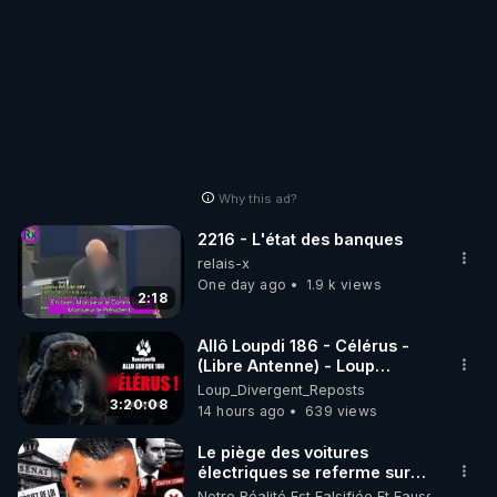
Why this ad?
2216 - L'état des banques
relais-x
One day ago
1.9 k views
2:18
Allô Loupdi 186 - Célérus -
(Libre Antenne) - Loup
Divergent 2026.08.06
Loup_Divergent_Reposts
3:20:08
14 hours ago
639 views
Le piège des voitures
électriques se referme sur
les usagers !
Notre Réalité Est Falsifiée Et Fausse