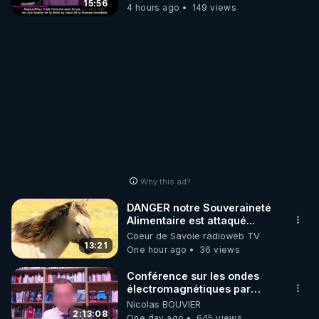
15:56
4 hours ago
149 views
Why this ad?
DANGER notre Souveraineté
Alimentaire est attaqué...
Coeur de Savoie radioweb TV
13:21
One hour ago
36 views
Conférence sur les ondes
électromagnétiques par
Grégoire Caustru et Bart de
Nicolas BOUVIER
Wever !
2:13:08
One day ago
645 views