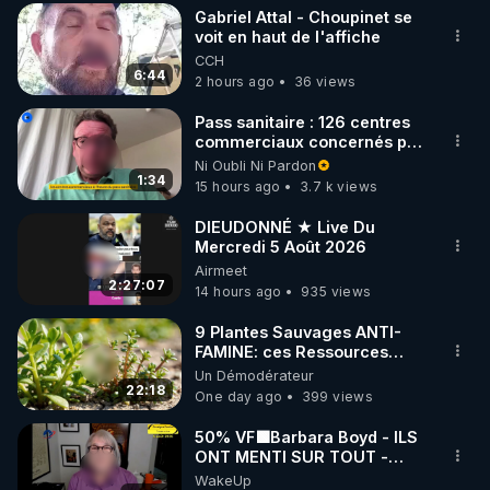
Gabriel Attal - Choupinet se
▶ 30 jours gratuit sur l’application de méditation et 
voit en haut de l'affiche
CCH
de bien-être ENVOL :

6:44
2 hours ago
36 views
Rendez-vous sur 
https://www.envol.app/code
 avec 
le code : REGENERE
Pass sanitaire : 126 centres
commerciaux concernés par
l'obligation dans toute la
Ni Oubli Ni Pardon
France
1:34
15 hours ago
3.7 k views
DIEUDONNÉ ★ Live Du
Mercredi 5 Août 2026
Airmeet
2:27:07
14 hours ago
935 views
9 Plantes Sauvages ANTI-
FAMINE: ces Ressources
NUTRITIVES&MéDICINALES"gratuite
Un Démodérateur
JARDIN&des Haies
22:18
One day ago
399 views
50% VF🟩Barbara Boyd - ILS
ONT MENTI SUR TOUT -
Jocelyne Traduction
WakeUp