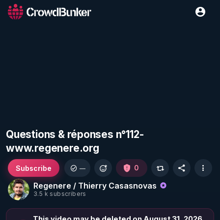
Questions & réponses n°112-
www.regenere.org
Subscribe
0
—
Regenere / Thierry Casasnovas
3.5 k subscribers
This video may be deleted on August 31, 2026