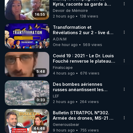
Kyria, raconte sa garde à
🌱 INSTAGRAM

vue musclée. PARTAGEZ!
Devoir de Mémoire
16:55
2 hours ago
138 views
https://www.instagram.com/rdlr_thierrycasasnovas/
http://rgnr.li/instagram
Transformation et
Révélations 2 sur 2 - live du
07/08/26
A.D.N.M
🌱 LA NEWSLETTER

One hour ago
569 views
Pour ne pas rater l’actualité RGNR (stages, 
Covid 19 : 2021 - Le Dr. Louis
Fouché renverse le plateau
http://rgnr.li/news
de CNews !
Finalscape
5:48
4 hours ago
676 views
🌱 VIDÉOS NON CENSURÉES SUR ODYSEE 

Toutes les vidéos Youtube sont aussi sur la 
Des bombes aériennes
russes anéantissent les
centres de contrôle de
LEF
http://rgnr.li/odysee
drones de 3 brigades
0:33
2 hours ago
264 views
ukrainienne
🌱 LES STAGES EN PRÉSENTIEL

Bulletin STRATPOL N°302.
Armée des drones, MS-21 en
série, missiles coréens.
Generousbear
http://rgnr.li/stages
07.08.2026.
44:48
9 hours ago
755 views