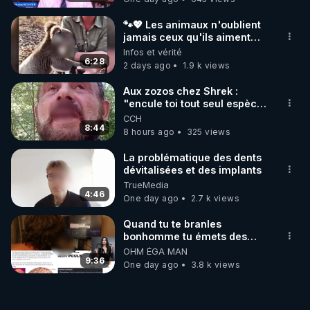
🐾💖 Les animaux n'oublient
jamais ceux qu'ils aiment…
🥹❤️
Infos et vérité
6:28
2 days ago
1.9 k views
Aux zozos chez Shrek :
"encule toi tout seul espèce
de mal polish"
CCH
8:44
8 hours ago
325 views
La problématique des dents
dévitalisées et des implants
TrueMedia
4:46
One day ago
2.7 k views
Quand tu te branles
bonhomme tu émets des
ondes ils ont juste omis de
OHM ÉGA MAN
t'expliquer
9:36
One day ago
3.8 k views