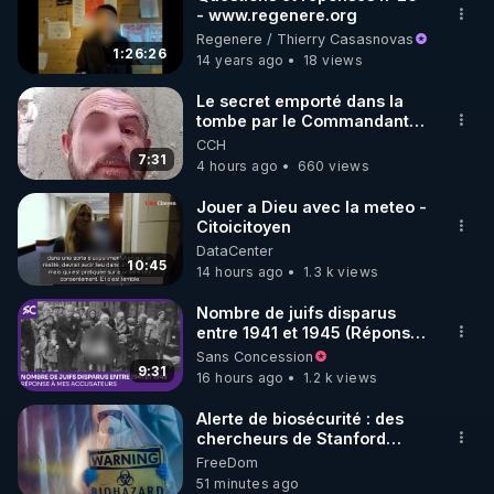
- www.regenere.org
🌱 INSTAGRAM

Regenere / Thierry Casasnovas
1:26:26
14 years ago
18 views
https://www.instagram.com/rdlr_thierrycasasnovas/
http://rgnr.li/instagram
Le secret emporté dans la
tombe par le Commandant
Cousteau le 25 juin 1997
CCH
🌱 LA NEWSLETTER

7:31
4 hours ago
660 views
Pour ne pas rater l’actualité RGNR (stages, 
Jouer a Dieu avec la meteo -
Citoicitoyen
http://rgnr.li/news
DataCenter
10:45
14 hours ago
1.3 k views
🌱 VIDÉOS NON CENSURÉES SUR ODYSEE 

Toutes les vidéos Youtube sont aussi sur la 
Nombre de juifs disparus
entre 1941 et 1945 (Réponse
à mes accusateurs)
Sans Concession
http://rgnr.li/odysee
9:31
16 hours ago
1.2 k views
🌱 LES STAGES EN PRÉSENTIEL

Alerte de biosécurité : des
chercheurs de Stanford
utilisent l’IA pour concevoir
FreeDom
http://rgnr.li/stages
16 virus ***
51 minutes ago