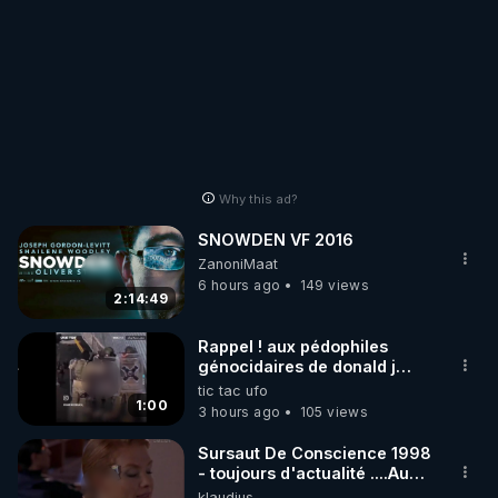
Why this ad?
SNOWDEN VF 2016
ZanoniMaat
6 hours ago
149 views
2:14:49
Rappel ! aux pédophiles
génocidaires de donald j
trump et ses supporters
tic tac ufo
trumpistes 424et 666.
1:00
3 hours ago
105 views
Sursaut De Conscience 1998
- toujours d'actualité ....Au
Dela Du Réel
klaudius