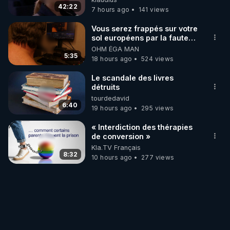
42:22
7 hours ago
141 views
Vous serez frappés sur votre
sol européens par la faute
des dirigeants qui s'en
OHM ÉGA MAN
mettent dans le nez
5:35
18 hours ago
524 views
Le scandale des livres
détruits
tourdedavid
6:40
19 hours ago
295 views
« Interdiction des thérapies
de conversion »
Kla.TV Français
8:32
10 hours ago
277 views