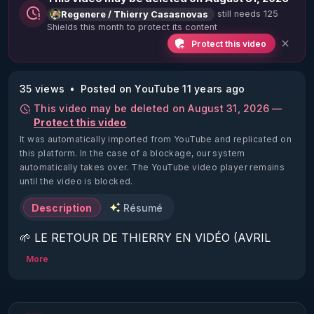
still needs 125
Regenere / Thierry Casasnovas
Shields this month to protect its content
Protect this video
35 views
Posted on YouTube 11 years ago
This video may be deleted on August 31, 2026 —
Protect this video
It was automatically imported from YouTube and replicated on
this platform.
In the case of a blockage, our system
automatically takes over. The YouTube video player remains
until the video is blocked.
Description
Résumé
🌱 LE RETOUR DE THIERRY EN VIDÉO (AVRIL 
2022)!

More
Découvrez la saison 2 des vidéos sur le nouveau 
https://www.rgnr.fr/presentation.html