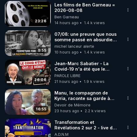
Les films de Ben Garneau =
▶ 30 jours gratuit sur l’application de méditation et 
2026-08-08
Ben Garneau
de bien-être ENVOL :

23:26
14 hours ago
1.4 k views
Rendez-vous sur 
https://www.envol.app/code
 avec 
le code : REGENERE
07/08: une preuve que nous
somme passé en absurdie
une dictature qui veut faire
michel lanceur alerte
taire ses opposant !
9:55
10 hours ago
1.4 k views
Jean-Marc Sabatier - La
Covid-19 n'a été que le
début - L'ARNm & l'ARNm-aa
PAROLE LIBRE
jusqu où auront-t-il ?
26:06
21 hours ago
1.9 k views
Manu, le compagnon de
Kyria, raconte sa garde à
vue musclée. PARTAGEZ!
Devoir de Mémoire
16:55
23 hours ago
2.2 k views
Transformation et
Révélations 2 sur 2 - live du
07/08/26
A.D.N.M