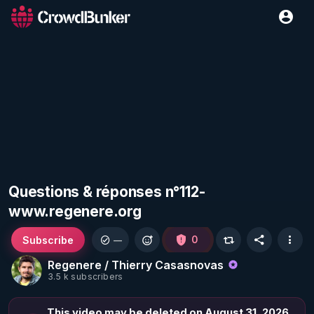
Questions & réponses n°112-
www.regenere.org
Subscribe
0
—
Regenere / Thierry Casasnovas
3.5 k subscribers
This video may be deleted on August 31, 2026