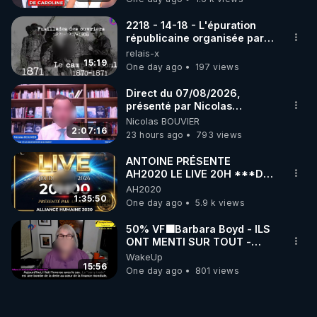
2218 - 14-18 - L'épuration
républicaine organisée par
les frères de la truelle
relais-x
15:19
One day ago
197 views
Direct du 07/08/2026,
présenté par Nicolas
BOUVIER
Nicolas BOUVIER
2:07:16
23 hours ago
793 views
ANTOINE PRÉSENTE
AH2020 LE LIVE 20H ***DU
06/08/2026***
AH2020
1:35:50
One day ago
5.9 k views
50% VF🟩Barbara Boyd - ILS
ONT MENTI SUR TOUT -
Jocelyne Traduction
WakeUp
15:56
One day ago
801 views