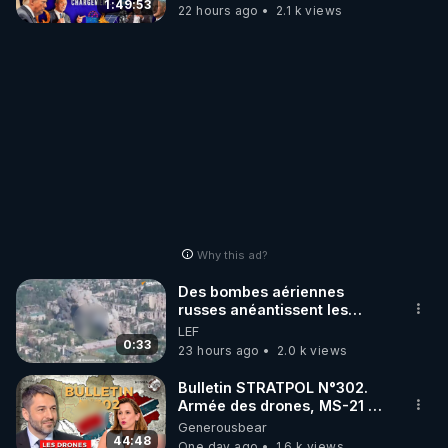
1:49:53
22 hours ago
2.1 k views
Why this ad?
Des bombes aériennes
russes anéantissent les
centres de contrôle de
LEF
drones de 3 brigades
0:33
23 hours ago
2.0 k views
ukrainienne
Bulletin STRATPOL N°302.
Armée des drones, MS-21 en
série, missiles coréens.
Generousbear
07.08.2026.
44:48
One day ago
1.6 k views