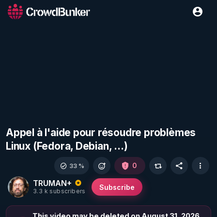
Appel à l'aide pour résoudre problèmes
Linux (Fedora, Debian, ...)
0
33 %
TRUMAN+
Subscribe
3.3 k subscribers
This video may be deleted on August 31, 2026