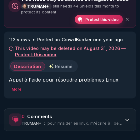
still needs 44 Shields this month to
TRUMAN+
protect its content
Protect this video
112 views
Posted on CrowdBunker one year ago
This video may be deleted on August 31, 2026 —
Protect this video
Description
Résumé
Appel à l'aide pour résoudre problèmes Linux 
(Fedora, Debian, ...).

More
pour m'aider en linux, m'écrire à : 
bestofcomputer@hotmail.com
0
Comments
TRUMAN+
:
pour m'aider en linux, m'écrire à : bestofcomputer@hotmail.com