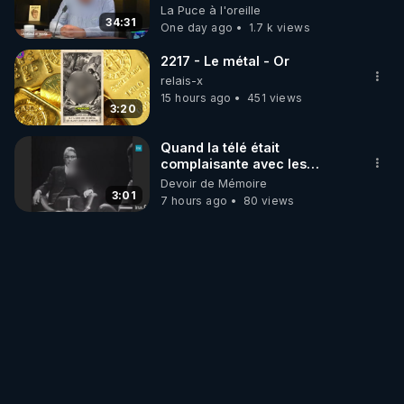
on répond
La Puce à l'oreille
34:31
One day ago
1.7 k views
2217 - Le métal - Or
relais-x
15 hours ago
451 views
3:20
Quand la télé était
complaisante avec les
pédophiles
Devoir de Mémoire
3:01
7 hours ago
80 views