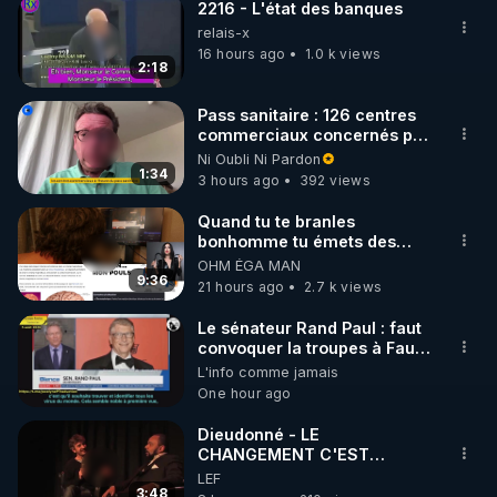
2216 - L'état des banques
relais-x
16 hours ago
1.0 k views
2:18
Pass sanitaire : 126 centres
commerciaux concernés par
l'obligation dans toute la
Ni Oubli Ni Pardon
France
1:34
3 hours ago
392 views
Quand tu te branles
bonhomme tu émets des
ondes ils ont juste omis de
OHM ÉGA MAN
t'expliquer
9:36
21 hours ago
2.7 k views
Le sénateur Rand Paul : faut
convoquer la troupes à Fauci
puis Bille gates, famille
L'info comme jamais
eugéniste de le 18 siecle ! 😒
One hour ago
🤢😡
https://odysee.com/@anonyme:d3/RP
Dieudonné - LE
CHANGEMENT C'EST
MAINTENANT
LEF
3:48