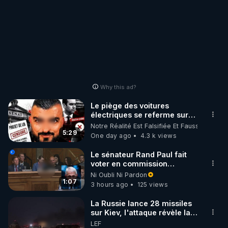
Why this ad?
Le piège des voitures
électriques se referme sur
les usagers !
Notre Réalité Est Falsifiée Et Fausse
5:29
One day ago
4.3 k views
Le sénateur Rand Paul fait
voter en commission
l'outrage au Congrès contre
Ni Oubli Ni Pardon
Anthony Fauci
1:07
3 hours ago
125 views
La Russie lance 28 missiles
sur Kiev, l'attaque révèle la
faiblesse de Kiev
LEF