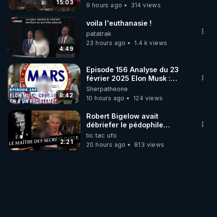
15:03
9 hours ago
314 views
voila l'euthanasie !
patatrak
23 hours ago
1.4 k views
4:49
Episode 156 Analyse du 23
février 2025 Elon Musk :
Houston , on a un problème !
Sherpatheone
8:42
10 hours ago
124 views
Robert Bigelow avait
débriefer le pédophile
génocidaire de donald j
tic tac ufo
trump
2:21
20 hours ago
813 views