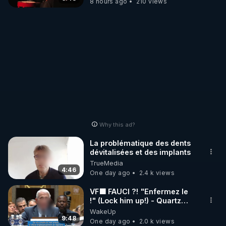
8 hours ago
210 views
Why this ad?
La problématique des dents
dévitalisées et des implants
TrueMedia
4:46
One day ago
2.4 k views
VF🟩 FAUCI ?! "Enfermez le
!" (Lock him up!) - Quartz
Traduction
WakeUp
9:48
One day ago
2.0 k views