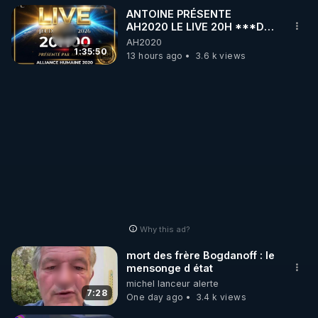
ANTOINE PRÉSENTE
AH2020 LE LIVE 20H ***DU
06/08/2026***
AH2020
1:35:50
13 hours ago
3.6 k views
Why this ad?
mort des frère Bogdanoff : le
mensonge d état
michel lanceur alerte
7:28
One day ago
3.4 k views