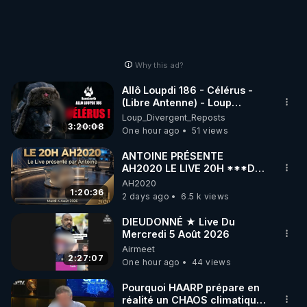
Why this ad?
Allô Loupdi 186 - Célérus -
(Libre Antenne) - Loup
Divergent 2026.08.06
Loup_Divergent_Reposts
3:20:08
One hour ago
51 views
ANTOINE PRÉSENTE
AH2020 LE LIVE 20H ***DU
04/08/2026*** 📷LE
AH2020
GRAND RÉVEIL EST EN
1:20:36
2 days ago
6.5 k views
MARCHE 📷
DIEUDONNÉ ★ Live Du
Mercredi 5 Août 2026
Airmeet
2:27:07
One hour ago
44 views
Pourquoi HAARP prépare en
réalité un CHAOS climatique,