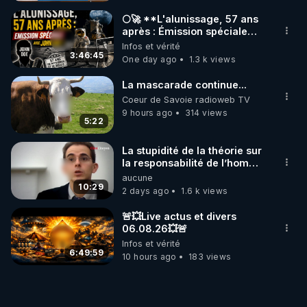
🌕🚀 **L'alunissage, 57 ans
après : Émission spéciale
avec John Doe !** 👨 🚀✨
Infos et vérité
3:46:45
One day ago
1.3 k views
La mascarade continue...
Coeur de Savoie radioweb TV
9 hours ago
314 views
5:22
La stupidité de la théorie sur
la responsabilité de l’homme
concernant le dioxyde de
aucune
carbone.
10:29
2 days ago
1.6 k views
🚨💥Live actus et divers
06.08.26💥🚨
Infos et vérité
6:49:59
10 hours ago
183 views