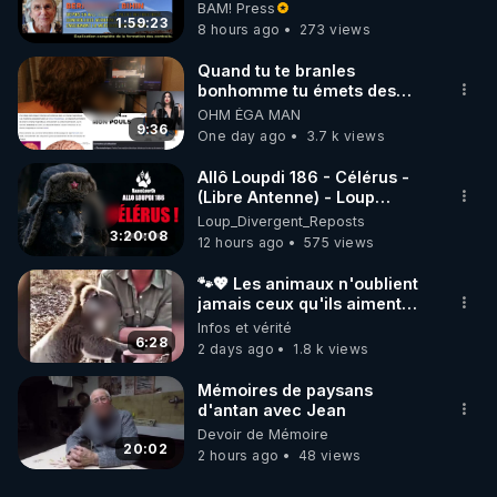
Bihin
BAM! Press
1:59:23
8 hours ago
273 views
Quand tu te branles
bonhomme tu émets des
ondes ils ont juste omis de
OHM ÉGA MAN
t'expliquer
9:36
One day ago
3.7 k views
Allô Loupdi 186 - Célérus -
(Libre Antenne) - Loup
Divergent 2026.08.06
Loup_Divergent_Reposts
3:20:08
12 hours ago
575 views
🐾💖 Les animaux n'oublient
jamais ceux qu'ils aiment…
🥹❤️
Infos et vérité
6:28
2 days ago
1.8 k views
Mémoires de paysans
d'antan avec Jean
Devoir de Mémoire
20:02
2 hours ago
48 views