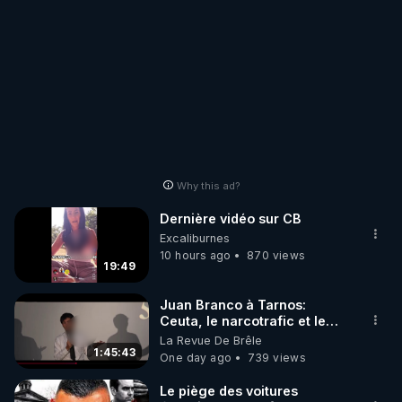
Why this ad?
Dernière vidéo sur CB
Excaliburnes
10 hours ago
870 views
19:49
Juan Branco à Tarnos:
Ceuta, le narcotrafic et le
pouvoir en France
La Revue De Brêle
1:45:43
One day ago
739 views
Le piège des voitures