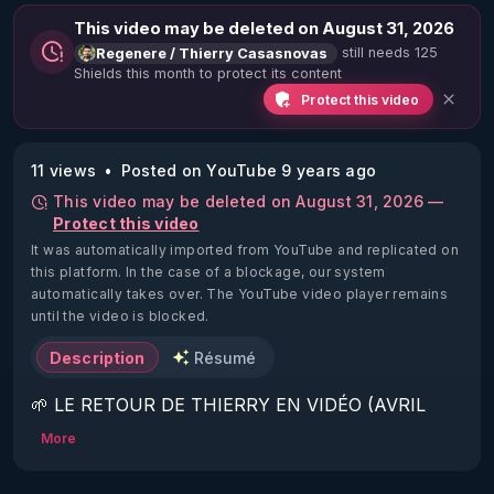
This video may be deleted on August 31, 2026
still needs 125
Regenere / Thierry Casasnovas
Shields this month to protect its content
Protect this video
11 views
Posted on YouTube 9 years ago
This video may be deleted on August 31, 2026 —
Protect this video
It was automatically imported from YouTube and replicated on
this platform.
In the case of a blockage, our system
automatically takes over. The YouTube video player remains
until the video is blocked.
Description
Résumé
🌱 LE RETOUR DE THIERRY EN VIDÉO (AVRIL 
2022)!

More
Découvrez la saison 2 des vidéos sur le nouveau 