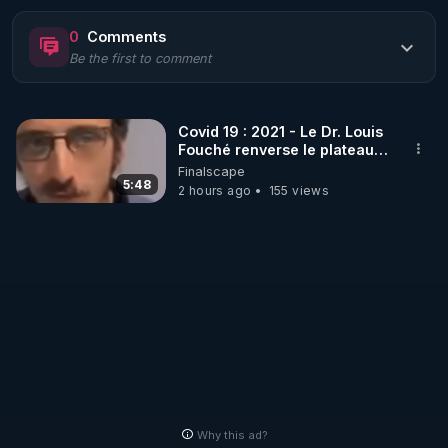
https://www.rgnr.fr/presentation.html
0
Comments
Be the first to comment
🌱 LE MAGAZINE RÉGÉNÈRE 

http://rgnr.li/ymag
Covid 19 : 2021 - Le Dr. Louis
Fouché renverse le plateau
🌱 LA BOUTIQUE DU MAGAZINE

de CNews !
Finalscape
Pour obtenir les anciens numéros que vous avez 
5:48
2 hours ago
155 views
https://boutique.magazine-regenere.fr/
🌱 FIL TELEGRAM

Écoutez les podcasts gratuits de Thierry et les 
https://t.me/rgnr_fr
🌱 FACEBOOK

Why this ad?
http://rgnr.li/facebook