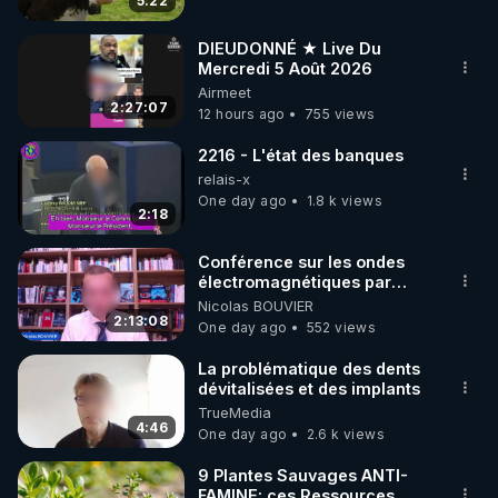
5:22
code : REGENERE10

DIEUDONNÉ ★ Live Du
▶ 30 jours gratuit sur l’application de méditation et 
Mercredi 5 Août 2026
Airmeet
de bien-être ENVOL :

2:27:07
12 hours ago
755 views
Rendez-vous sur 
https://www.envol.app/code
 avec 
le code : REGENERE
2216 - L'état des banques
relais-x
One day ago
1.8 k views
2:18
Conférence sur les ondes
électromagnétiques par
Grégoire Caustru et Bart de
Nicolas BOUVIER
Wever !
2:13:08
One day ago
552 views
La problématique des dents
dévitalisées et des implants
TrueMedia
4:46
One day ago
2.6 k views
9 Plantes Sauvages ANTI-
FAMINE: ces Ressources