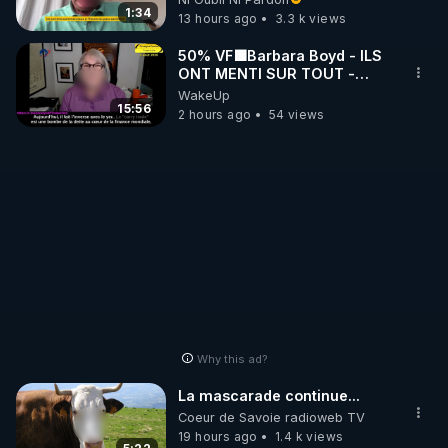
http://rgnr.li/stages
France
1:34
13 hours ago
3.3 k views
_________

50% VF🟩Barbara Boyd - ILS
ONT MENTI SUR TOUT -
Jocelyne Traduction
WakeUp
LES CODES PROMO DES PARTENAIRES

15:56
2 hours ago
54 views
▶ 10 % de réduction sur toute la boutique 
WARMCOOK (Kuvings) : 

Rendez-vous sur : 
http://rgnr.li/warmcook
 avec le 
code : REGENERE10

▶ 10 % de réduction sur une sélection de produits 
de la boutique VIDYA : 

Rendez-vous sur : 
http://rgnr.li/vidya
 avec le code : 
REGENERE10

Why this ad?
▶ 10 % de réduction sur les extracteurs de la 
La mascarade continue...
marque SANA : 

Coeur de Savoie radioweb TV
Rendez-vous sur 
http://rgnr.li/lechoubrave
19 hours ago
1.4 k views
 avec le 