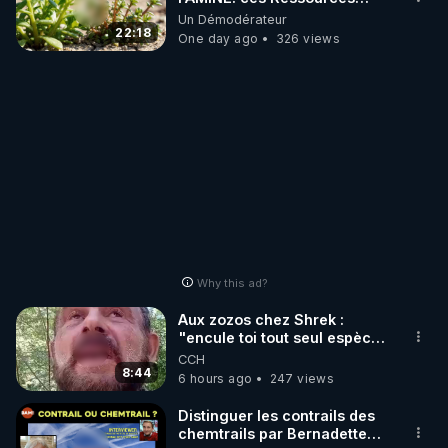
NUTRITIVES&MéDICINALES"gratuite
Un Démodérateur
JARDIN&des Haies
22:18
One day ago
326 views
Why this ad?
Aux zozos chez Shrek :
"encule toi tout seul espèce
de mal polish"
CCH
8:44
6 hours ago
247 views
Distinguer les contrails des
chemtrails par Bernadette