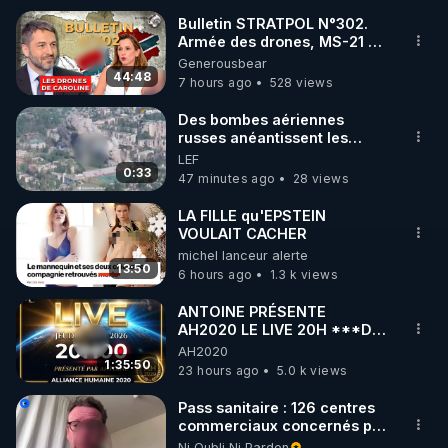
Bulletin STRATPOL N°302.
Armée des drones, MS-21 en
🌱 INSTAGRAM

série, missiles coréens.
Generousbear
07.08.2026.
44:48
7 hours ago
528 views
https://www.instagram.com/rdlr_thierrycasasnovas/
http://rgnr.li/instagram
Des bombes aériennes
russes anéantissent les
centres de contrôle de
LEF
🌱 LA NEWSLETTER

drones de 3 brigades
0:33
47 minutes ago
28 views
Pour ne pas rater l’actualité RGNR (stages, 
ukrainienne
LA FILLE qu'EPSTEIN
VOULAIT CACHER
http://rgnr.li/news
michel lanceur alerte
13:50
6 hours ago
1.3 k views
🌱 VIDÉOS NON CENSURÉES SUR ODYSEE 

Toutes les vidéos Youtube sont aussi sur la 
ANTOINE PRÉSENTE
AH2020 LE LIVE 20H ***DU
06/08/2026***
AH2020
http://rgnr.li/odysee
1:35:50
23 hours ago
5.0 k views
🌱 LES STAGES EN PRÉSENTIEL

Pass sanitaire : 126 centres
commerciaux concernés par
l'obligation dans toute la
Ni Oubli Ni Pardon