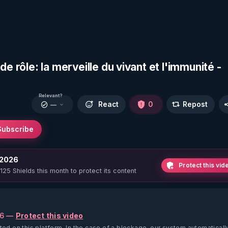
e rôle: la merveille du vivant et l'immunité -
Relevant?
React
0
Repost
—
Subscribe
 2026
Protect this vid
 125 Shields this month to protect its content
26 —
Protect this video
ted on this platform.
In the case of a blockage, our system automaticall