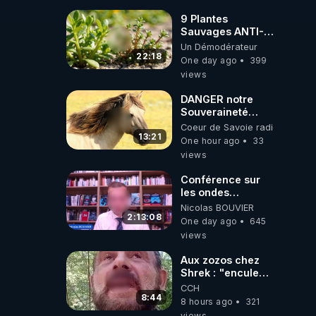
9 Plantes
Sauvages ANTI-
FAMINE: ces
Un Démodérateur
Ressources
22:18
One day ago
399
NUTRITIVES&MéDICINALES
views
JARDIN&des
Haies
DANGER notre
Souveraineté
Alimentaire est
Coeur de Savoie radioweb TV
attaqué...
13:21
One hour ago
33
views
Conférence sur
les ondes
électromagnétiques
Nicolas BOUVIER
par Grégoire
2:13:08
One day ago
645
Caustru et Bart de
views
Wever !
Aux zozos chez
Shrek : "encule
toi tout seul
CCH
espèce de mal
8:44
8 hours ago
321
polish"
views