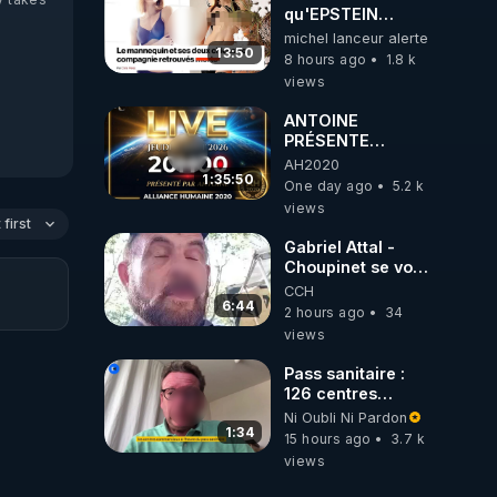
qu'EPSTEIN
VOULAIT CACHER
michel lanceur alerte
13:50
8 hours ago
1.8 k
views
ANTOINE
PRÉSENTE
AH2020 LE LIVE
AH2020
20H ***DU
1:35:50
One day ago
5.2 k
06/08/2026***
views
first
Gabriel Attal -
Choupinet se voit
en haut de
CCH
l'affiche
6:44
2 hours ago
34
views
Pass sanitaire :
126 centres
commerciaux
Ni Oubli Ni Pardon
concernés par
1:34
15 hours ago
3.7 k
l'obligation dans
views
toute la France