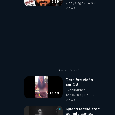
referme sur les
5:29
2 days ago
4.6 k
usagers !
views
Why this ad?
Dernière vidéo
sur CB
Excaliburnes
19:49
12 hours ago
1.0 k
views
Quand la télé était
complaisante