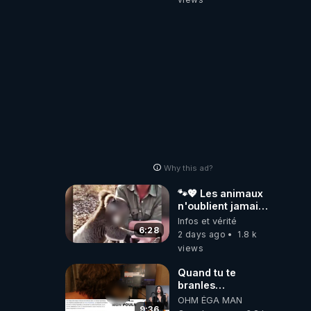
Why this ad?
🐾💖 Les animaux
n'oublient jamais
ceux qu'ils
Infos et vérité
aiment… 🥹❤️
6:28
2 days ago
1.8 k
views
Quand tu te
branles
bonhomme tu
OHM ÉGA MAN
émets des ondes
9:36