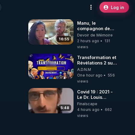
Log in
Manu, le
compagnon de
Kyria, raconte sa
Devoir de Mémoire
garde à vue
16:55
2 hours ago
131
musclée.
views
PARTAGEZ!
Transformation et
Révélations 2 sur
2 - live du
A.D.N.M
07/08/26
One hour ago
556
views
Covid 19 : 2021 -
Le Dr. Louis
Fouché renverse
Finalscape
le plateau de
5:48
4 hours ago
662
CNews !
views