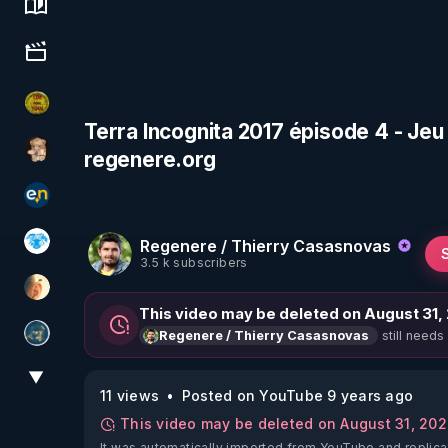
Science, history & spirituality
Culture, media & entertainment
CDS pour TOUS
Terra Incognita 2017 épisode 4 - Jeu d
regenere.org
DataCenter
essentiel.news
Regenere / Thierry Casasnovas
A.D.N.M
3.5 k subscribers
La Puce à l'oreille
This video may be deleted on August 31,
still needs
Regenere / Thierry Casasnovas
Réinformation sur le monde
▼
View More
11 views
Posted on YouTube 9 years ago
This video may be deleted on August 31, 20
It was automatically imported from YouTube and replica