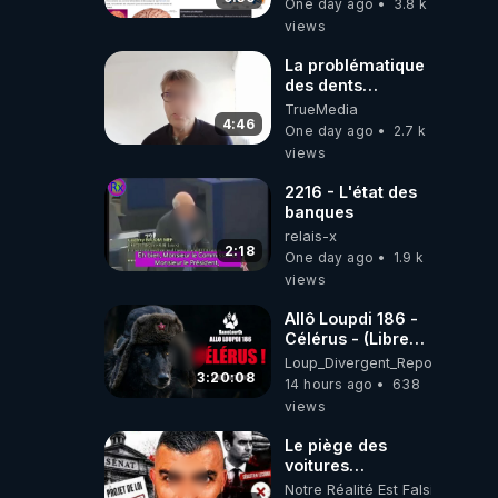
One day ago
3.8 k
ils ont juste omis
views
de t'expliquer
La problématique
des dents
dévitalisées et
TrueMedia
des implants
4:46
One day ago
2.7 k
views
2216 - L'état des
banques
relais-x
2:18
One day ago
1.9 k
views
Allô Loupdi 186 -
Célérus - (Libre
Antenne) - Loup
Loup_Divergent_Reposts
Divergent
3:20:08
14 hours ago
638
2026.08.06
views
Le piège des
voitures
électriques se
Notre Réalité Est Falsifiée Et F