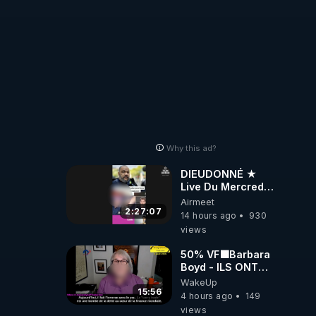
Why this ad?
DIEUDONNÉ ★
Live Du Mercredi
5 Août 2026
Airmeet
2:27:07
14 hours ago
930
views
50% VF🟩Barbara
Boyd - ILS ONT
MENTI SUR TOUT
WakeUp
-Jocelyne
15:56
4 hours ago
149
Traduction
views