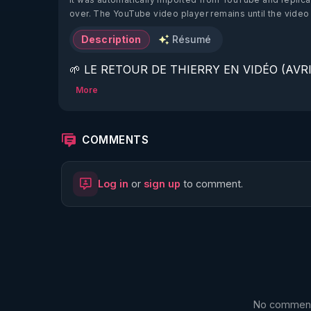
over. The YouTube video player remains until the video
Description
Résumé
🌱 LE RETOUR DE THIERRY EN VIDÉO (AVRIL
More
https://www.rgnr.fr/presentation.html
🌱 LE MAGAZINE RÉGÉNÈRE 

COMMENTS
http://rgnr.li/ymag
Log in
or
sign up
to comment.
🌱 LA BOUTIQUE DU MAGAZINE

https://boutique.magazine-regenere.fr/
🌱 FIL TELEGRAM

https://t.me/rgnr_fr
No comments