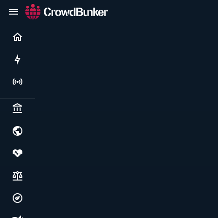
Current
Rushes
Live
Politics & institutions
World & geopolitics
Health, food & wellbeing
Society, justice & freedoms
Economy, environment & technology