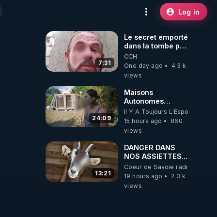
Log in
Le secret emporté
dans la tombe par
le Commandant
CCH
Cousteau le 25
7:31
One day ago
4.3 k
juin 1997
views
Maisons
Autonomes
Démontables (et
Il Y A Toujours L'Espoir
c'est légal). Visite
24:09
15 hours ago
860
éco village en
views
Bretagne
DANGER DANS
NOS ASSIETTES...
Coeur de Savoie radioweb TV
13:21
19 hours ago
2.3 k
views