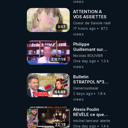
views
ATTENTION A
VOS ASSIETTES
Coeur de Savoie radioweb TV
3:57
17 hours ago
872
views
Philippe
Guillemant sur
l’IA, la conscience
Nicolas BOUVIER
et les OVNI
2:07:19
One day ago
1.3 k
views
Bulletin
STRATPOL N°302.
Armée des
Generousbear
drones, MS-21 en
44:48
2 days ago
1.8 k
série, missiles
views
coréens.
07.08.2026.
Alexis Poulin
RÉVÈLE ce que
personne n'ose
michel lanceur alerte
dire sur l'Union
22:19
One day ago
1.4 k