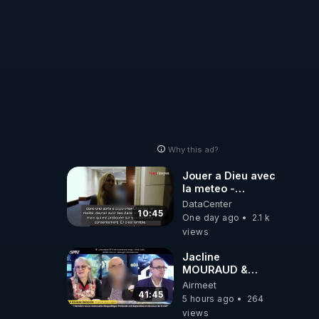
Why this ad?
Jouer a Dieu avec
la meteo -
Citoicitoyen
DataCenter
10:45
One day ago
2.1 k
views
Jacline
MOURAUD &
Pierre
Airmeet
JOVANOVIC ★
41:45
5 hours ago
264
Factures
views