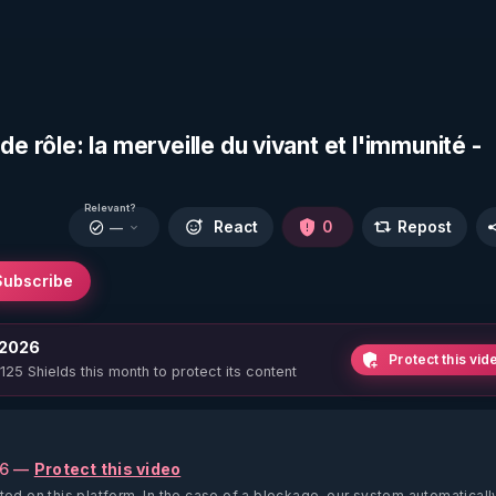
e rôle: la merveille du vivant et l'immunité -
Relevant?
React
0
Repost
—
Subscribe
 2026
Protect this vid
 125 Shields this month to protect its content
26 —
Protect this video
ted on this platform.
In the case of a blockage, our system automaticall