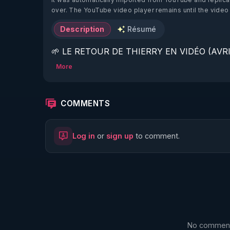
over. The YouTube video player remains until the video
Description
Résumé
🌱 LE RETOUR DE THIERRY EN VIDÉO (AVRIL
More
https://www.rgnr.fr/presentation.html
🌱 LE MAGAZINE RÉGÉNÈRE 

COMMENTS
http://rgnr.li/ymag
Log in
or
sign up
to comment.
🌱 LA BOUTIQUE DU MAGAZINE

https://boutique.magazine-regenere.fr/
🌱 FIL TELEGRAM

https://t.me/rgnr_fr
No comments