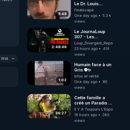
Le Dr. Louis
Fouché renverse
Finalscape
le plateau de
5:48
One day ago
5.3 k
CNews !
views
Le JournaLoup
307 - Les
Marionnettes du
Loup_Divergent_Reposts
Diable - Loup
2:48:46
23 hours ago
416
Divergent
views
2026.08.07
first
Humain face à un
Gris 👽✨
Infos et vérité
1:02
One day ago
80
views
Cette famille a
créé un Paradis !
Permaculture &
Il Y A Toujours L'Espoir
Autonomie
30:27
16 hours ago
280
views