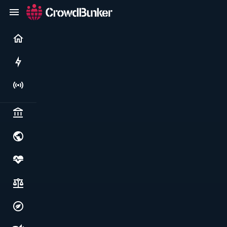
Current
Rushes
Live
Politics & institutions
World & geopolitics
Health, food & wellbeing
Society, justice & freedoms
Economy, environment & technology