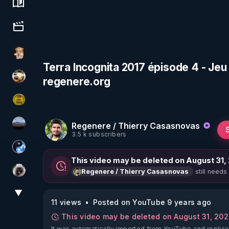
Science, history & spirituality
Culture, media & entertainment
DataCenter
Terra Incognita 2017 épisode 4 - Jeu d
regenere.org
patatrak
CDS pour TOUS
Regenere / Thierry Casasnovas
michel lanceur alerte
3.5 k subscribers
Chercheur de vérité
This video may be deleted on August 31,
still needs
Regenere / Thierry Casasnovas
Priscane
▼
View More
11 views
Posted on YouTube 9 years ago
This video may be deleted on August 31, 20
It was automatically imported from YouTube and replica