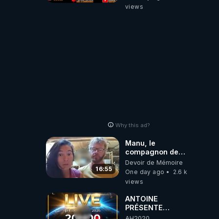
européenne
views
(C'est explosif)
Why this ad?
Manu, le
compagnon de
Kyria, raconte sa
Devoir de Mémoire
garde à vue
16:55
One day ago
2.6 k
musclée.
views
PARTAGEZ!
ANTOINE
PRÉSENTE
AH2020 LE LIVE
AH2020