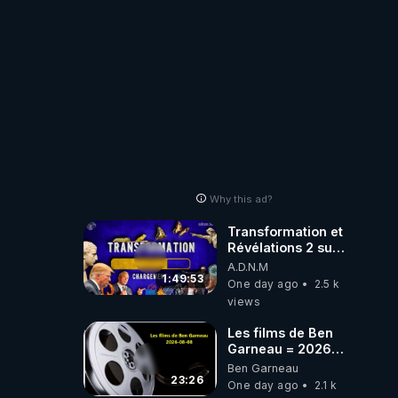
où auront-t-il ?
Why this ad?
Transformation et
Révélations 2 sur
2 - live du
A.D.N.M
07/08/26
1:49:53
One day ago
2.5 k
views
Les films de Ben
Garneau = 2026-
08-08
Ben Garneau
23:26
One day ago
2.1 k