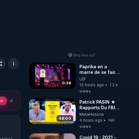
Why this ad?
Paprika en a
marre de se faire
interdire de
LEF
spectacle. Elle
0:38
13 hours ago
1.2 k
décide donc de
views
devenir DJ !
eo
Patrick PASIN ★
Rapports Du FBI :
Ce Qu'Ils Disent
MetaHistoria
De Plus Grave Sur
48:00
4 hours ago
146
Hitler
views
Covid 19 : 2021 -
y takes