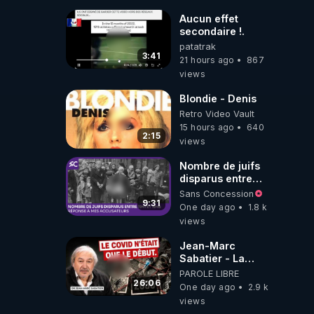
Impayées : Où Est
Passé Le Pognon
Aucun effet
?
secondaire !.
patatrak
3:41
21 hours ago
867
views
Blondie - Denis
Retro Video Vault
15 hours ago
640
2:15
views
Nombre de juifs
disparus entre
1941 et 1945
Sans Concession
(Réponse à mes
9:31
One day ago
1.8 k
accusateurs)
views
Jean-Marc
Sabatier - La
Covid-19 n'a été
PAROLE LIBRE
que le début -
26:06
One day ago
2.9 k
L'ARNm &
views
l'ARNm-aa jusqu