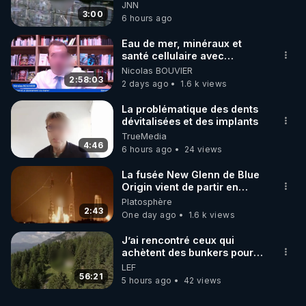
JNN
3:00
6 hours ago
Eau de mer, minéraux et
santé cellulaire avec
Grégoire Cadeau
Nicolas BOUVIER
2:58:03
2 days ago
1.6 k views
La problématique des dents
dévitalisées et des implants
TrueMedia
4:46
6 hours ago
24 views
La fusée New Glenn de Blue
Origin vient de partir en
fumée.
Platosphère
2:43
One day ago
1.6 k views
J’ai rencontré ceux qui
achètent des bunkers pour
survivre à la fin du monde
LEF
56:21
5 hours ago
42 views