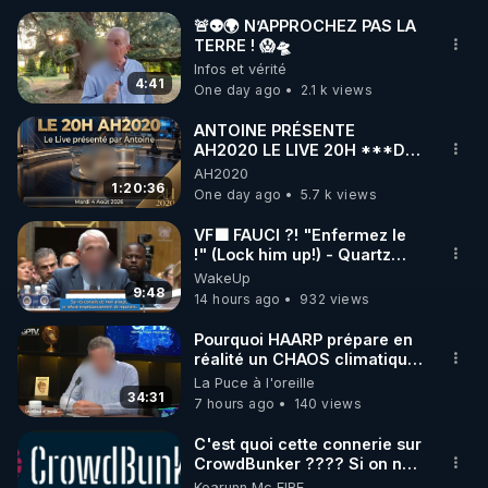
🚨👽🌍 N’APPROCHEZ PAS LA
TERRE ! 😱🛸
🌱 INSTAGRAM

Infos et vérité
4:41
One day ago
2.1 k views
https://www.instagram.com/rdlr_thierrycasasnovas/
http://rgnr.li/instagram
ANTOINE PRÉSENTE
AH2020 LE LIVE 20H ***DU
04/08/2026*** 📷LE
AH2020
🌱 LA NEWSLETTER

GRAND RÉVEIL EST EN
1:20:36
One day ago
5.7 k views
Pour ne pas rater l’actualité RGNR (stages, 
MARCHE 📷
VF🟩 FAUCI ?! "Enfermez le
!" (Lock him up!) - Quartz
http://rgnr.li/news
Traduction
WakeUp
9:48
14 hours ago
932 views
🌱 VIDÉOS NON CENSURÉES SUR ODYSEE 

Toutes les vidéos Youtube sont aussi sur la 
Pourquoi HAARP prépare en
réalité un CHAOS climatique,
on répond
La Puce à l'oreille
http://rgnr.li/odysee
34:31
7 hours ago
140 views
🌱 LES STAGES EN PRÉSENTIEL

C'est quoi cette connerie sur
CrowdBunker ???? Si on ne
peut plus publier, c'est un
Kearunn Mc EIRE