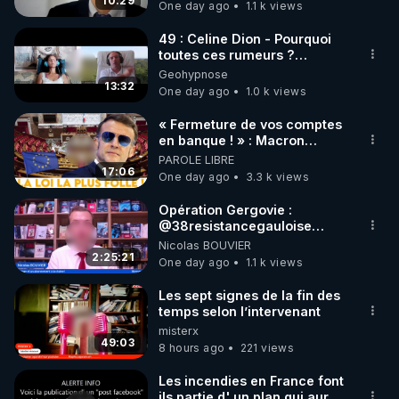
carbone.
10:29
One day ago
1.1 k views
code : REGENERE10

49 : Celine Dion - Pourquoi
▶ 30 jours gratuit sur l’application de méditation et 
toutes ces rumeurs ?
Enquête sous hypnose
Geohypnose
de bien-être ENVOL :

13:32
One day ago
1.0 k views
Rendez-vous sur 
https://www.envol.app/code
 avec 
le code : REGENERE
« Fermeture de vos comptes
en banque ! » : Macron
impose une loi folle !
PAROLE LIBRE
17:06
One day ago
3.3 k views
Opération Gergovie :
‪@38resistancegauloise‬
‪@MarionSigautOfficiel‬
Nicolas BOUVIER
‪@gladysriifard5710‬ Laëtitia
2:25:21
One day ago
1.1 k views
Les sept signes de la fin des
temps selon l’intervenant
misterx
49:03
8 hours ago
221 views
Les incendies en France font
ils partie d' un plan qui aurait