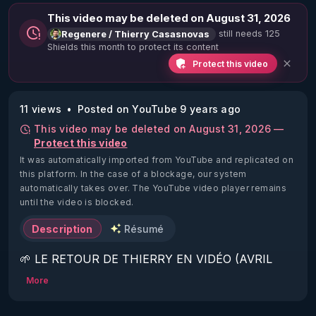
This video may be deleted on August 31, 2026
still needs 125
Regenere / Thierry Casasnovas
Shields this month to protect its content
Protect this video
11 views
Posted on YouTube 9 years ago
This video may be deleted on August 31, 2026 —
Protect this video
It was automatically imported from YouTube and replicated on
this platform.
In the case of a blockage, our system
automatically takes over. The YouTube video player remains
until the video is blocked.
Description
Résumé
🌱 LE RETOUR DE THIERRY EN VIDÉO (AVRIL 
2022)!

More
Découvrez la saison 2 des vidéos sur le nouveau 