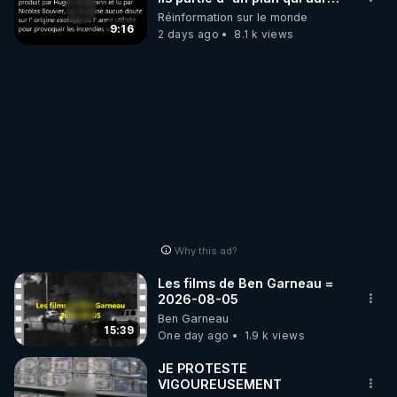
débuté le 11 septembre 2001
Réinformation sur le monde
?
9:16
2 days ago
8.1 k views
Why this ad?
Les films de Ben Garneau =
2026-08-05
Ben Garneau
15:39
One day ago
1.9 k views
JE PROTESTE
VIGOUREUSEMENT