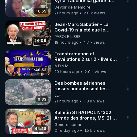
marque SANA : 

Kyria, raconte sa garde à
vue musclée. PARTAGEZ!
Devoir de Mémoire
Rendez-vous sur 
http://rgnr.li/lechoubrave
 avec le 
16:55
21 hours ago
2.0 k views
code : REGENERE10

Jean-Marc Sabatier - La
▶ 30 jours gratuit sur l’application de méditation et 
Covid-19 n'a été que le
début - L'ARNm & l'ARNm-aa
PAROLE LIBRE
de bien-être ENVOL :

jusqu où auront-t-il ?
26:06
18 hours ago
1.7 k views
Rendez-vous sur 
https://www.envol.app/code
 avec 
le code : REGENERE
Transformation et
Révélations 2 sur 2 - live du
07/08/26
A.D.N.M
1:49:53
20 hours ago
2.0 k views
Des bombes aériennes
russes anéantissent les
centres de contrôle de
LEF
drones de 3 brigades
0:33
21 hours ago
1.8 k views
ukrainienne
Bulletin STRATPOL N°302.
Armée des drones, MS-21 en
série, missiles coréens.
Generousbear
07.08.2026.
44:48
One day ago
1.5 k views