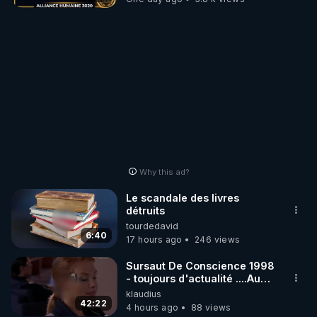
Why this ad?
Le scandale des livres
détruits
tourdedavid
6:40
17 hours ago
246 views
Sursaut De Conscience 1998
- toujours d'actualité ....Au
Dela Du Réel
klaudius
42:22
4 hours ago
88 views