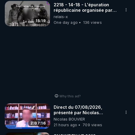
2218 - 14-18 - L'épuration
républicaine organisée par
les frères de la truelle
relais-x
15:19
One day ago
136 views
Why this ad?
Direct du 07/08/2026,
présenté par Nicolas
BOUVIER
Nicolas BOUVIER
2:07:16
21 hours ago
709 views