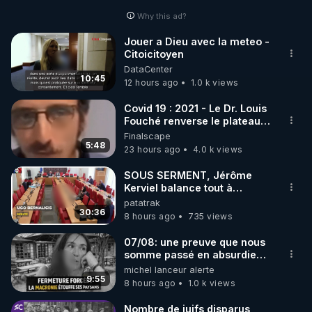
Why this ad?
http://rgnr.li/facebook
Jouer a Dieu avec la meteo -
Citoicitoyen
🌱 INSTAGRAM

DataCenter
10:45
12 hours ago
1.0 k views
https://www.instagram.com/rdlr_thierrycasasnovas/
http://rgnr.li/instagram
Covid 19 : 2021 - Le Dr. Louis
Fouché renverse le plateau
de CNews !
Finalscape
🌱 LA NEWSLETTER

5:48
23 hours ago
4.0 k views
Pour ne pas rater l’actualité RGNR (stages, 
SOUS SERMENT, Jérôme
Kerviel balance tout à
http://rgnr.li/news
l'Assemblée !
patatrak
30:36
8 hours ago
735 views
🌱 VIDÉOS NON CENSURÉES SUR ODYSEE 

Toutes les vidéos Youtube sont aussi sur la 
07/08: une preuve que nous
somme passé en absurdie
une dictature qui veut faire
michel lanceur alerte
http://rgnr.li/odysee
taire ses opposant !
9:55
8 hours ago
1.0 k views
🌱 LES STAGES EN PRÉSENTIEL

Nombre de juifs disparus