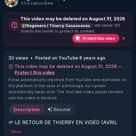
3.5 k subscribers
This video may be deleted on August 31, 2026
still needs 125
Regenere / Thierry Casasnovas
Shields this month to protect its content
Protect this video
30 views
Posted on YouTube 8 years ago
This video may be deleted on August 31, 2026 —
Protect this video
It was automatically imported from YouTube and replicated on
this platform.
In the case of a blockage, our system
automatically takes over. The YouTube video player remains
until the video is blocked.
Description
Résumé
🌱 LE RETOUR DE THIERRY EN VIDÉO (AVRIL 
2022)!

More