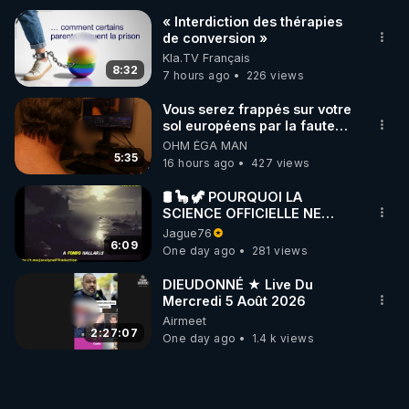
« Interdiction des thérapies
de conversion »
Kla.TV Français
8:32
7 hours ago
226 views
Vous serez frappés sur votre
sol européens par la faute
des dirigeants qui s'en
OHM ÉGA MAN
mettent dans le nez
5:35
16 hours ago
427 views
🛢 🦕 🦖 POURQUOI LA
SCIENCE OFFICIELLE NE
CONNAÎT-ELLE PAS LA VRAIE
Jague76
ORIGINE DU PÉTROLE ?
6:09
One day ago
281 views
DIEUDONNÉ ★ Live Du
Mercredi 5 Août 2026
Airmeet
2:27:07
One day ago
1.4 k views