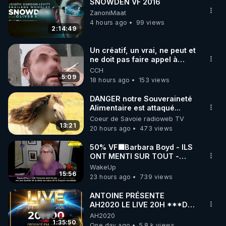
SNOWDEN VF 2016
ZanoniMaat
4 hours ago
99 views
2:14:49
Un créatif, un vrai, ne peut et
ne doit pas faire appel à
l'intelligence artificielle
CCH
5:09
18 hours ago
153 views
DANGER notre Souveraineté
Alimentaire est attaqué...
Coeur de Savoie radioweb TV
13:21
20 hours ago
473 views
50% VF🟩Barbara Boyd - ILS
ONT MENTI SUR TOUT -
Jocelyne Traduction
WakeUp
15:56
23 hours ago
739 views
ANTOINE PRÉSENTE
AH2020 LE LIVE 20H ***DU
06/08/2026***
AH2020
1:35:50
One day ago
5.8 k views