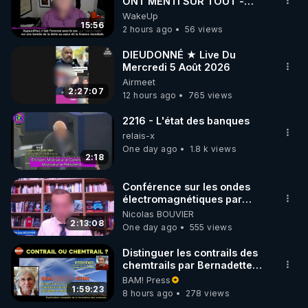
marque SANA : 

ONT MENTI SUR TOUT -
Jocelyne Traduction
WakeUp
Rendez-vous sur 
http://rgnr.li/lechoubrave
 avec le 
15:56
2 hours ago
56 views
code : REGENERE10

DIEUDONNÉ ★ Live Du
▶ 30 jours gratuit sur l’application de méditation et 
Mercredi 5 Août 2026
Airmeet
de bien-être ENVOL :

2:27:07
12 hours ago
765 views
Rendez-vous sur 
https://www.envol.app/code
 avec 
le code : REGENERE
2216 - L'état des banques
relais-x
One day ago
1.8 k views
2:18
Conférence sur les ondes
électromagnétiques par
Grégoire Caustru et Bart de
Nicolas BOUVIER
Wever !
2:13:08
One day ago
555 views
Distinguer les contrails des
chemtrails par Bernadette
Bihin
BAM! Press
1:59:23
8 hours ago
278 views