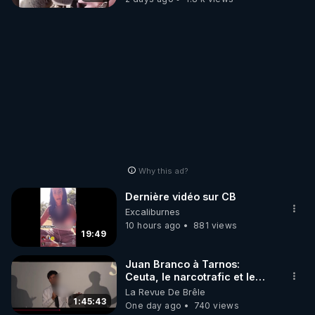
Why this ad?
Dernière vidéo sur CB
Excaliburnes
10 hours ago
881 views
19:49
Juan Branco à Tarnos:
Ceuta, le narcotrafic et le
pouvoir en France
La Revue De Brêle
1:45:43
One day ago
740 views