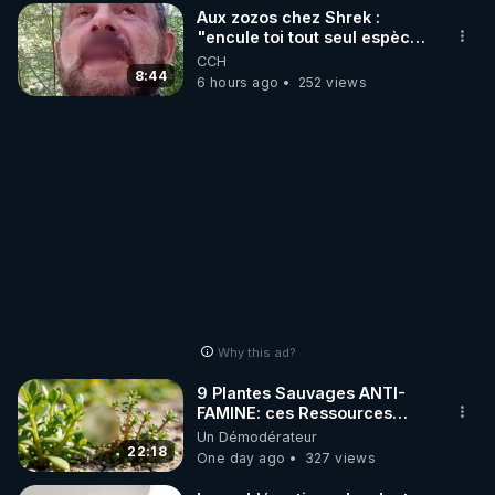
Aux zozos chez Shrek :
"encule toi tout seul espèce
de mal polish"
CCH
8:44
6 hours ago
252 views
Why this ad?
9 Plantes Sauvages ANTI-
FAMINE: ces Ressources
NUTRITIVES&MéDICINALES"gratuite
Un Démodérateur
JARDIN&des Haies
22:18
One day ago
327 views