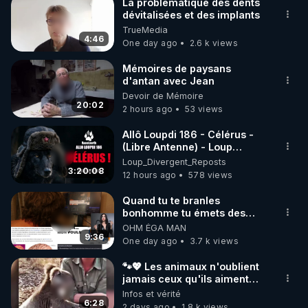
La problématique des dents
dévitalisées et des implants
TrueMedia
4:46
One day ago
2.6 k views
Mémoires de paysans
d'antan avec Jean
Devoir de Mémoire
20:02
2 hours ago
53 views
Allô Loupdi 186 - Célérus -
(Libre Antenne) - Loup
Divergent 2026.08.06
Loup_Divergent_Reposts
3:20:08
12 hours ago
578 views
Quand tu te branles
bonhomme tu émets des
ondes ils ont juste omis de
OHM ÉGA MAN
t'expliquer
9:36
One day ago
3.7 k views
🐾💖 Les animaux n'oublient
jamais ceux qu'ils aiment…
🥹❤️
Infos et vérité
6:28
2 days ago
1.8 k views