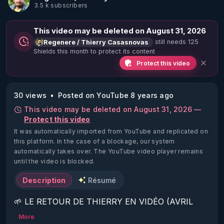
3.5 k subscribers
This video may be deleted on August 31, 2026
still needs 125
Regenere / Thierry Casasnovas
Shields this month to protect its content
Protect this video
30 views
Posted on YouTube 8 years ago
This video may be deleted on August 31, 2026 —
Protect this video
It was automatically imported from YouTube and replicated on
this platform.
In the case of a blockage, our system
automatically takes over. The YouTube video player remains
until the video is blocked.
Description
Résumé
🌱 LE RETOUR DE THIERRY EN VIDÉO (AVRIL 
2022)!

More