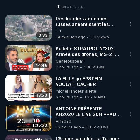
Why this ad?
http://rgnr.li/facebook
Des bombes aériennes
russes anéantissent les
🌱 INSTAGRAM

centres de contrôle de
LEF
drones de 3 brigades
0:33
54 minutes ago
33 views
https://www.instagram.com/rdlr_thierrycasasnovas/
ukrainienne
http://rgnr.li/instagram
Bulletin STRATPOL N°302.
Armée des drones, MS-21 en
série, missiles coréens.
Generousbear
🌱 LA NEWSLETTER

07.08.2026.
44:48
7 hours ago
536 views
Pour ne pas rater l’actualité RGNR (stages, 
LA FILLE qu'EPSTEIN
VOULAIT CACHER
http://rgnr.li/news
michel lanceur alerte
13:50
6 hours ago
1.3 k views
🌱 VIDÉOS NON CENSURÉES SUR ODYSEE 

Toutes les vidéos Youtube sont aussi sur la 
ANTOINE PRÉSENTE
AH2020 LE LIVE 20H ***DU
06/08/2026***
AH2020
http://rgnr.li/odysee
1:35:50
23 hours ago
5.0 k views
🌱 LES STAGES EN PRÉSENTIEL

L’Arabie saoudite, la Turquie
L’Arabie saoudite, la Turquie et le