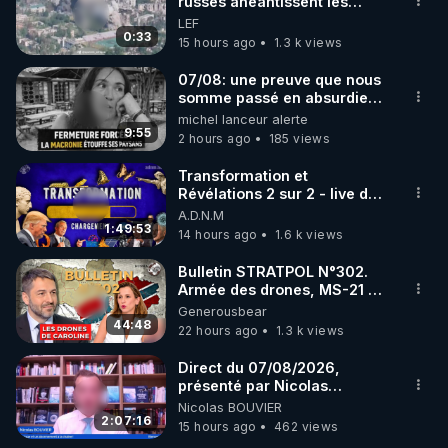
marque SANA : 

russes anéantissent les
centres de contrôle de
LEF
Rendez-vous sur 
http://rgnr.li/lechoubrave
 avec le 
drones de 3 brigades
0:33
15 hours ago
1.3 k views
code : REGENERE10

ukrainienne
07/08: une preuve que nous
▶ 30 jours gratuit sur l’application de méditation et 
somme passé en absurdie
une dictature qui veut faire
michel lanceur alerte
de bien-être ENVOL :

taire ses opposant !
9:55
2 hours ago
185 views
Rendez-vous sur 
https://www.envol.app/code
 avec 
le code : REGENERE
Transformation et
Révélations 2 sur 2 - live du
07/08/26
A.D.N.M
1:49:53
14 hours ago
1.6 k views
Bulletin STRATPOL N°302.
Armée des drones, MS-21 en
série, missiles coréens.
Generousbear
07.08.2026.
44:48
22 hours ago
1.3 k views
Direct du 07/08/2026,
présenté par Nicolas
BOUVIER
Nicolas BOUVIER
2:07:16
15 hours ago
462 views