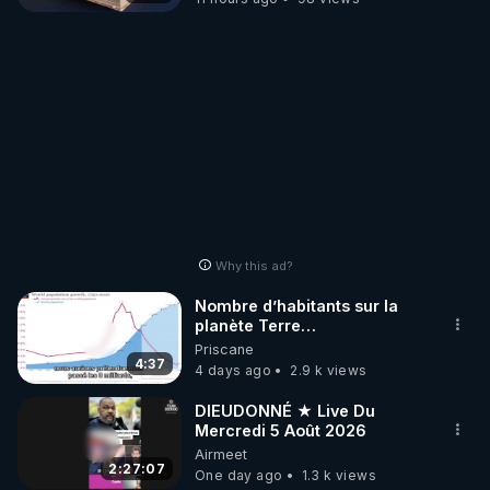
Why this ad?
Nombre d’habitants sur la
planète Terre…
Priscane
4:37
4 days ago
2.9 k views
DIEUDONNÉ ★ Live Du
Mercredi 5 Août 2026
Airmeet
2:27:07
One day ago
1.3 k views