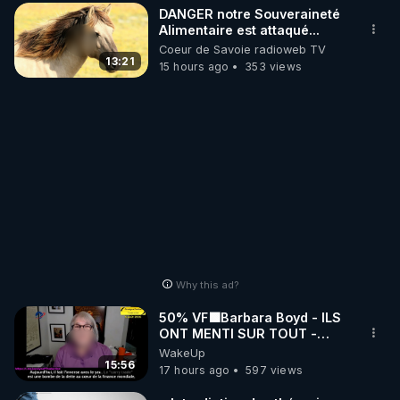
DANGER notre Souveraineté
Alimentaire est attaqué...
Coeur de Savoie radioweb TV
13:21
15 hours ago
353 views
Why this ad?
50% VF🟩Barbara Boyd - ILS
ONT MENTI SUR TOUT -
Jocelyne Traduction
WakeUp
15:56
17 hours ago
597 views