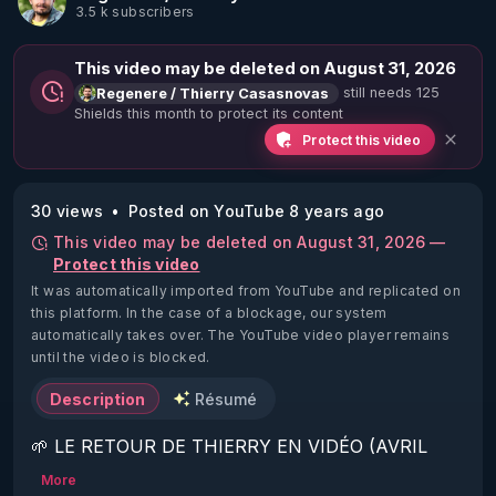
3.5 k subscribers
This video may be deleted on August 31, 2026
still needs 125
Regenere / Thierry Casasnovas
Shields this month to protect its content
Protect this video
30 views
Posted on YouTube 8 years ago
This video may be deleted on August 31, 2026 —
Protect this video
It was automatically imported from YouTube and replicated on
this platform.
In the case of a blockage, our system
automatically takes over. The YouTube video player remains
until the video is blocked.
Description
Résumé
🌱 LE RETOUR DE THIERRY EN VIDÉO (AVRIL 
2022)!

More