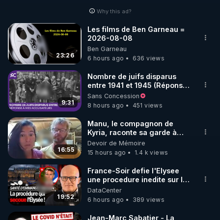
Why this ad?
http://rgnr.li/facebook
Les films de Ben Garneau =
2026-08-08
🌱 INSTAGRAM

Ben Garneau
23:26
6 hours ago
636 views
https://www.instagram.com/rdlr_thierrycasasnovas/
http://rgnr.li/instagram
Nombre de juifs disparus
entre 1941 et 1945 (Réponse
à mes accusateurs)
Sans Concession
🌱 LA NEWSLETTER

9:31
8 hours ago
451 views
Pour ne pas rater l’actualité RGNR (stages, 
Manu, le compagnon de
Kyria, raconte sa garde à
http://rgnr.li/news
vue musclée. PARTAGEZ!
Devoir de Mémoire
16:55
15 hours ago
1.4 k views
🌱 VIDÉOS NON CENSURÉES SUR ODYSEE 

Toutes les vidéos Youtube sont aussi sur la 
France-Soir defie l'Elysee
une procedure inedite sur la
sante du president - Nexus
DataCenter
http://rgnr.li/odysee
19:52
6 hours ago
389 views
🌱 LES STAGES EN PRÉSENTIEL

Jean-Marc Sabatier - La