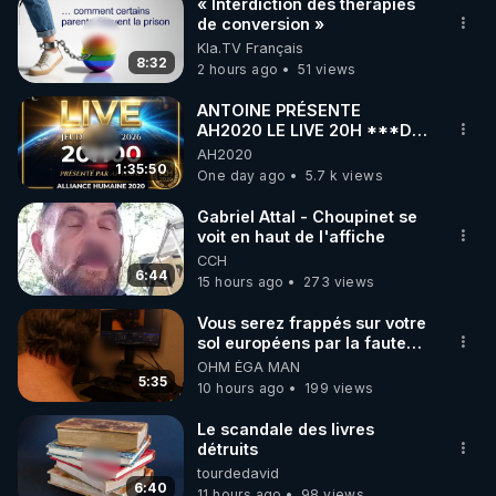
« Interdiction des thérapies
de conversion »
Kla.TV Français
8:32
2 hours ago
51 views
ANTOINE PRÉSENTE
AH2020 LE LIVE 20H ***DU
06/08/2026***
AH2020
1:35:50
One day ago
5.7 k views
Gabriel Attal - Choupinet se
voit en haut de l'affiche
CCH
6:44
15 hours ago
273 views
Vous serez frappés sur votre
sol européens par la faute
des dirigeants qui s'en
OHM ÉGA MAN
mettent dans le nez
5:35
10 hours ago
199 views
Le scandale des livres
détruits
tourdedavid
6:40
11 hours ago
98 views