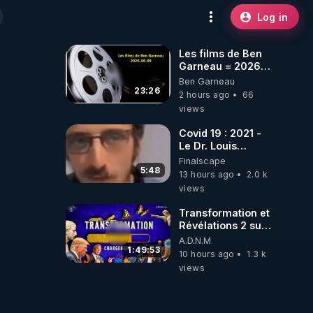
Log in
Les films de Ben
Garneau = 2026-
08-08
Ben Garneau
23:26
2 hours ago
66
views
Covid 19 : 2021 -
Le Dr. Louis
Fouché renverse
Finalscape
le plateau de
5:48
13 hours ago
2.0 k
CNews !
views
Transformation et
Révélations 2 sur
2 - live du
A.D.N.M
07/08/26
1:49:53
10 hours ago
1.3 k
views