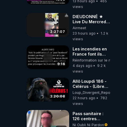
13 hours ago
465
Traduction
views
DIEUDONNÉ ★
Live Du Mercredi
5 Août 2026
Airmeet
2:27:07
23 hours ago
1.2 k
views
Les incendies en
France font ils
partie d' un plan
Réinformation sur le monde
qui aurait débuté
9:16
4 days ago
9.2 k
le 11 septembre
views
2001 ?
Allô Loupdi 186 -
Célérus - (Libre
Antenne) - Loup
Loup_Divergent_Reposts
Divergent
3:20:08
22 hours ago
782
2026.08.06
views
Pass sanitaire :
126 centres
commerciaux
Ni Oubli Ni Pardon