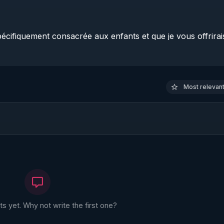
pécifiquement consacrée aux enfants et que je vous offrirais
o thématique posons les bases de quelques réflexions suite à
Most relevant 
 yet. Why not write the first one?