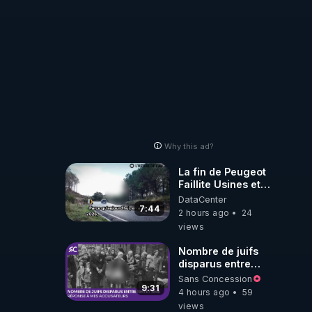
Why this ad?
La fin de Peugeot
Faillite Usines et
Emplois
DataCenter
Menacees -
7:44
2 hours ago
24
L'heure de l'auto
views
Nombre de juifs
disparus entre
1941 et 1945
Sans Concession
(Réponse à mes
9:31
4 hours ago
59
accusateurs)
views