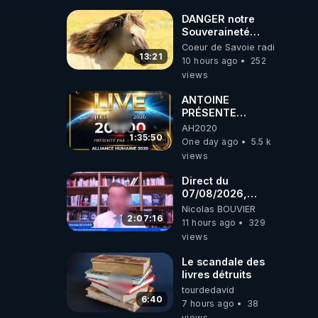
DANGER notre
Souveraineté
Alimentaire est
Coeur de Savoie radioweb TV
attaqué...
13:21
10 hours ago
252
views
ANTOINE
PRÉSENTE
AH2020 LE LIVE
AH2020
20H ***DU
1:35:50
One day ago
5.5 k
06/08/2026***
views
Direct du
07/08/2026,
présenté par
Nicolas BOUVIER
Nicolas BOUVIER
2:07:16
11 hours ago
329
views
Le scandale des
livres détruits
tourdedavid
6:40
7 hours ago
38
views