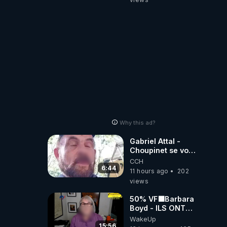
Why this ad?
Gabriel Attal -
Choupinet se voit
en haut de
CCH
l'affiche
6:44
11 hours ago
202
views
50% VF🟩Barbara
Boyd - ILS ONT
MENTI SUR TOUT
WakeUp
-Jocelyne
15:56