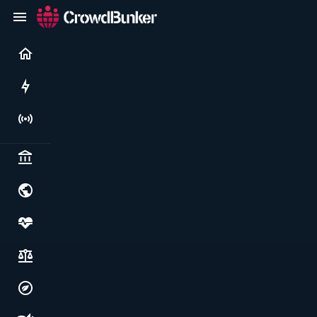
Current
Rushes
Live
Politics & institutions
World & geopolitics
Health, food & wellbeing
Society, justice & freedoms
Economy, environment & technology