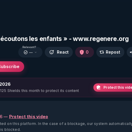
« écoutons les enfants » - www.regenere.org
Relevant?
React
0
Repost
—
Subscribe
 2026
Protect this vid
 125 Shields this month to protect its content
26 —
Protect this video
ted on this platform.
In the case of a blockage, our system automaticall
 is blocked.