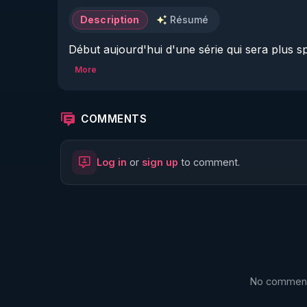
Description
Résumé
Début aujourd'hui d'une série qui sera plus s
fin d'année. Cette fois ci  sous forme de vidé
More
échanges récents  avec des parents ....
COMMENTS
Log in
or
sign up
to comment.
No comments