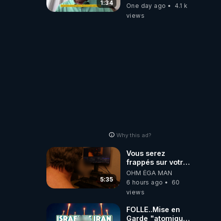
concernés par
1:34
One day ago
4.1 k
l'obligation dans
views
toute la France
Why this ad?
Vous serez
frappés sur votre
sol européens par
OHM ÉGA MAN
la faute des
5:35
6 hours ago
60
dirigeants qui
views
s'en mettent dans
le nez
FOLLE..Mise en
Garde "atomique"