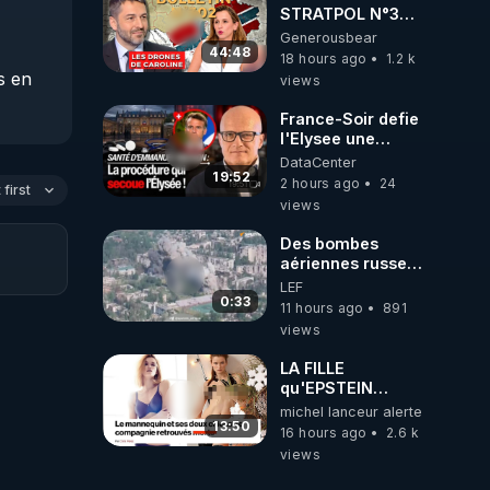
STRATPOL N°302.
Armée des
Generousbear
drones, MS-21 en
44:48
18 hours ago
1.2 k
série, missiles
 en 
views
coréens.
 des 
07.08.2026.
France-Soir defie
l'Elysee une
procedure inedite
DataCenter
sur la sante du
19:52
2 hours ago
24
first
president - Nexus
views
Des bombes
aériennes russes
anéantissent les
LEF
centres de
0:33
11 hours ago
891
contrôle de
views
drones de 3
brigades
LA FILLE
ukrainienne
qu'EPSTEIN
VOULAIT CACHER
michel lanceur alerte
13:50
16 hours ago
2.6 k
views