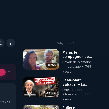
Why this ad?
Manu, le
compagnon de
Kyria, raconte sa
Devoir de Mémoire
garde à vue
16:55
11 hours ago
765
musclée.
views
eo
PARTAGEZ!
Jean-Marc
Sabatier - La
Covid-19 n'a été
PAROLE LIBRE
que le début -
26:06
9 hours ago
386
L'ARN messager
views
jusqu où ira-t-il ?
y takes
Bulletin