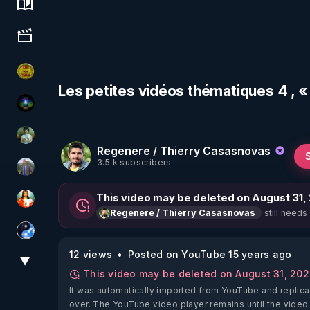
Science, history & spirituality
Culture, media & entertainment
CDS pour TOUS
Les petites vidéos thématiques 4 , 
WakeUp
Sonmi-877
Regenere / Thierry Casasnovas
3.5 k subscribers
Nicolas BOUVIER
This video may be deleted on August 31,
L'autre son de cloche
still needs
Regenere / Thierry Casasnovas
Chercheur de vérité
12 views
Posted on YouTube 15 years ago
▼
View More
This video may be deleted on August 31, 20
It was automatically imported from YouTube and replica
over. The YouTube video player remains until the video