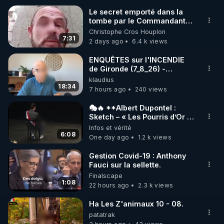
Le secret emporté dans la
tombe par le Commandant
Cousteau le 25 juin 1997
Christophe Cros Houplon
7:31
2 days ago
6.4 k views
ENQUÊTES sur l'INCENDIE
de Gironde (7_8_26) -
Philippe WEBER
klaudius
18:34
7 hours ago
240 views
🎭🔥 **Albert Dupontel :
Sketch – « Les Pourris d’Or »
🏆💰**
Infos et vérité
6:08
One day ago
1.2 k views
Gestion Covid-19 : Anthony
Fauci sur la sellette.
Finalscape
1:08
22 hours ago
2.3 k views
Ha Les Z'animaux 10 - 08.
patatrak