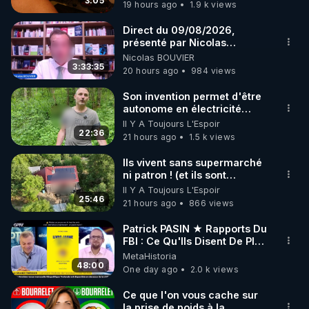
3:05
19 hours ago
1.9 k views
Direct du 09/08/2026,
présenté par Nicolas
BOUVIER
Nicolas BOUVIER
3:33:35
20 hours ago
984 views
Son invention permet d'être
autonome en électricité
avec un simple ruisseau
Il Y A Toujours L'Espoir
22:36
21 hours ago
1.5 k views
Ils vivent sans supermarché
ni patron ! (et ils sont
heureux)
Il Y A Toujours L'Espoir
25:46
21 hours ago
866 views
Patrick PASIN ★ Rapports Du
FBI : Ce Qu'Ils Disent De Plus
Grave Sur Hitler
MetaHistoria
48:00
One day ago
2.0 k views
Ce que l'on vous cache sur
la prise de poids à la