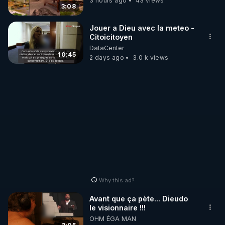
3 hours ago
43 views
3:08
Jouer a Dieu avec la meteo -
Citoicitoyen
DataCenter
10:45
2 days ago
3.0 k views
Why this ad?
Avant que ça pète... Dieudo
le visionnaire !!!
OHM ÉGA MAN