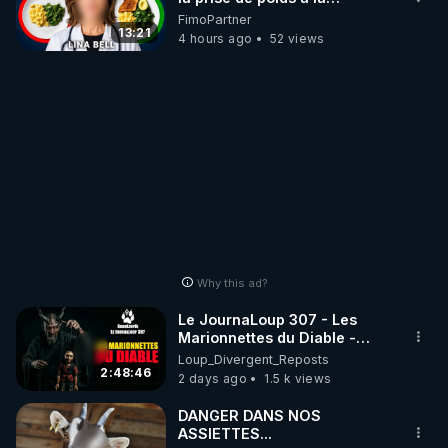
ménopause
FimoPartner
13:21
4 hours ago
52 views
Why this ad?
Le JournaLoup 307 - Les
Marionnettes du Diable -
Loup Divergent 2026.08.07
Loup_Divergent_Reposts
2:48:46
2 days ago
1.5 k views
DANGER DANS NOS
ASSIETTES...