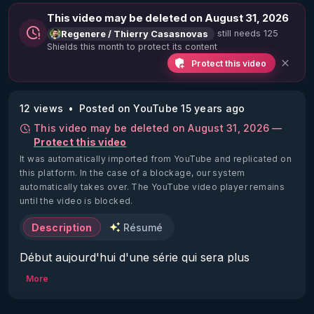
This video may be deleted on August 31, 2026
still needs 125
Regenere / Thierry Casasnovas
Shields this month to protect its content
Protect this video
12 views
Posted on YouTube 15 years ago
This video may be deleted on August 31, 2026 —
Protect this video
It was automatically imported from YouTube and replicated on
this platform.
In the case of a blockage, our system
automatically takes over. The YouTube video player remains
until the video is blocked.
Description
Résumé
Début aujourd'hui d'une série qui sera plus 
spécifiquement consacrée aux enfants et que je 
More
vous offrirais en fin d'année. Cette fois ci  sous 
forme de vidéo thématique posons les bases de 