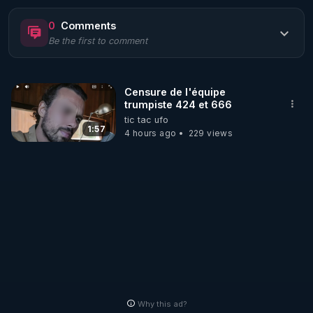
quelques réflexions suite à des échanges récents  
0
Comments
avec des parents ....
Be the first to comment
Censure de l'équipe
trumpiste 424 et 666
tic tac ufo
1:57
4 hours ago
229 views
Why this ad?