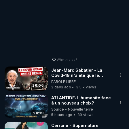
Why this ad?
Jean-Marc Sabatier - La
Covid-19 n'a été que le
début - L'ARNm & l'ARNm-aa
PAROLE LIBRE
jusqu où auront-t-il ?
26:06
2 days ago
3.5 k views
ATLANTIDE: L'humanité face
à un nouveau choix?
Source - Nouvelle terre
28:19
5 hours ago
39 views
Cerrone - Supernature