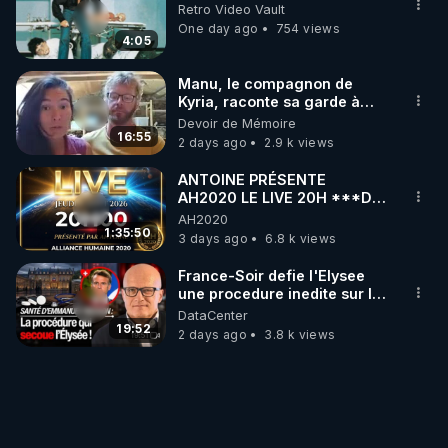
Retro Video Vault
One day ago
754 views
4:05
Manu, le compagnon de
Kyria, raconte sa garde à
vue musclée. PARTAGEZ!
Devoir de Mémoire
16:55
2 days ago
2.9 k views
ANTOINE PRÉSENTE
AH2020 LE LIVE 20H ***DU
06/08/2026***
AH2020
1:35:50
3 days ago
6.8 k views
France-Soir defie l'Elysee
une procedure inedite sur la
sante du president - Nexus
DataCenter
19:52
2 days ago
3.8 k views