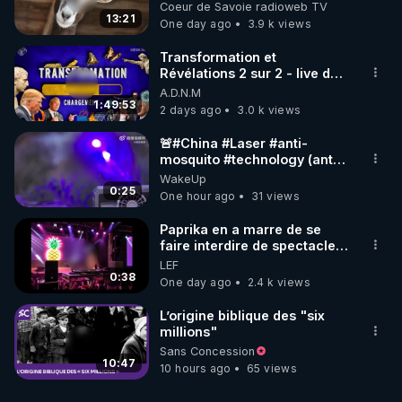
Coeur de Savoie radioweb TV
13:21
One day ago
3.9 k views
Transformation et
Révélations 2 sur 2 - live du
07/08/26
A.D.N.M
1:49:53
2 days ago
3.0 k views
🚨#China #Laser #anti-
mosquito #technology (anti
#moustique) Photon Matrix
WakeUp
0:25
One hour ago
31 views
Paprika en a marre de se
faire interdire de spectacle.
Elle décide donc de devenir
LEF
DJ !
0:38
One day ago
2.4 k views
L’origine biblique des "six
millions"
Sans Concession
10:47
10 hours ago
65 views