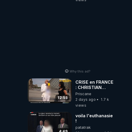
Why this ad?
CRISE en FRANCE
: CHRISTIAN
COTTEN FAIT une
Priscane
étrange
12:55
2 days ago
1.7 k
découverte
views
voila l'euthanasie
!
patatrak
4:49