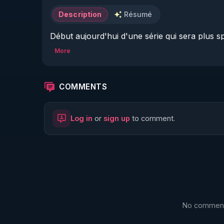
Description
Résumé
Début aujourd'hui d'une série qui sera plus s
fin d'année. Cette fois ci  sous forme de vidé
More
échanges récents  avec des parents ....
COMMENTS
Log in
or
sign up
to comment.
No comments