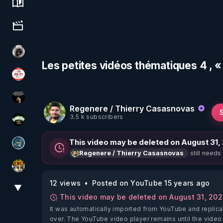
Science, history & spirituality
Culture, media & entertainment
Priscane
Les petites vidéos thématiques 4 , 
JSF - TV
Infos et vérité
Regenere / Thierry Casasnovas
3.5 k subscribers
DMSO pour TOUS
This video may be deleted on August 31,
Réinformation sur le monde
still needs
Regenere / Thierry Casasnovas
Textes Sacrés & Maîtres Spirituels
12 views
Posted on YouTube 15 years ago
▼
View More
This video may be deleted on August 31, 20
It was automatically imported from YouTube and replica
over. The YouTube video player remains until the video