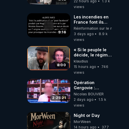
22 hours ago
1.3 k
views
Les incendies en
France font ils
partie d' un plan
Réinformation sur le monde
qui aurait débuté
9:16
3 days ago
8.9 k
le 11 septembre
views
2001 ?
« Si le peuple le
décide, le régime
peut tomber
klaudius
demain ! »
8:00
15 hours ago
746
views
Opération
Gergovie :
‪@38resistancegauloise‬
Nicolas BOUVIER
‪@MarionSigautOfficiel‬
2:25:21
2 days ago
1.5 k
‪@gladysriifard5710‬
views
Laëtitia
Night or Day
MorWeen
14 hours ago
377