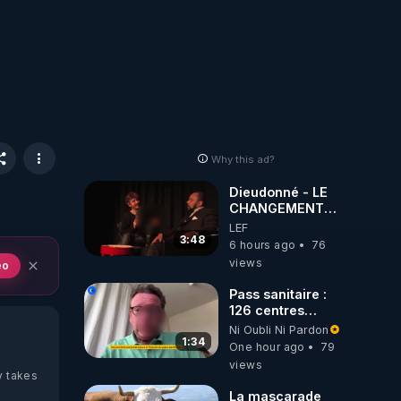
Why this ad?
Dieudonné - LE
CHANGEMENT
C'EST
LEF
MAINTENANT
3:48
6 hours ago
76
views
eo
Pass sanitaire :
126 centres
commerciaux
Ni Oubli Ni Pardon
concernés par
1:34
One hour ago
79
l'obligation dans
views
toute la France
y takes
La mascarade