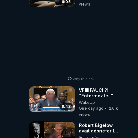
6:05
views
Why this ad?
VF🟩 FAUCI ?!
"Enfermez le !"
(Lock him up!) -
WakeUp
Quartz Traduction
9:48
One day ago
2.0 k
views
Robert Bigelow
avait débriefer le
pédophile
tic tac ufo