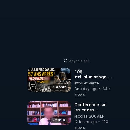
Why this ad?
🌕🚀
**L'alunissage,
57 ans après :
Infos et vérité
Émission spéciale
3:46:45
One day ago
1.3 k
avec John Doe
views
!** 👨 🚀✨
Conférence sur
les ondes
électromagnétiques
Nicolas BOUVIER
par Grégoire
2:13:08
12 hours ago
120
Caustru et Bart de
views