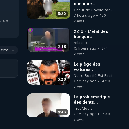
continue...
Coeur de Savoie radioweb TV
5:22
7 hours ago
150
 en 
views
 des 
2216 - L'état des
banques
relais-x
2:18
15 hours ago
841
first
views
Le piège des
voitures
électriques se
Notre Réalité Est Falsifiée Et F
referme sur les
5:29
One day ago
4.2 k
usagers !
views
La problématique
des dents
dévitalisées et
TrueMedia
des implants
4:46
One day ago
2.3 k
views