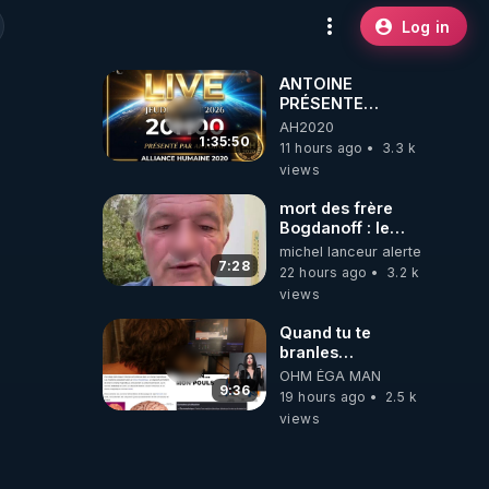
Log in
ANTOINE
PRÉSENTE
AH2020 LE LIVE
AH2020
20H ***DU
1:35:50
11 hours ago
3.3 k
06/08/2026***
views
mort des frère
Bogdanoff : le
mensonge d état
michel lanceur alerte
7:28
22 hours ago
3.2 k
views
Quand tu te
branles
bonhomme tu
OHM ÉGA MAN
émets des ondes
9:36
19 hours ago
2.5 k
ils ont juste omis
views
de t'expliquer