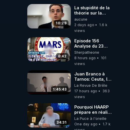
Wever !
La stupidité de la
théorie sur la
responsabilité de
aucune
l’homme
10:29
2 days ago
1.6 k
concernant le
views
dioxyde de
carbone.
Episode 156
Analyse du 23
février 2025 Elon
Sherpatheone
Musk : Houston ,
8:42
8 hours ago
101
on a un problème
views
!
Juan Branco à
Tarnos: Ceuta, le
narcotrafic et le
La Revue De Brêle
pouvoir en France
1:45:43
17 hours ago
363
views
Pourquoi HAARP
prépare en réalité
un CHAOS
La Puce à l'oreille
climatique, on
34:31
One day ago
1.7 k
répond
views