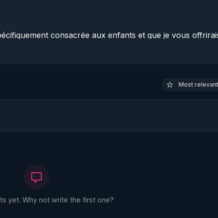
pécifiquement consacrée aux enfants et que je vous offrirais
o thématique posons les bases de quelques réflexions suite à
Most relevant 
 yet. Why not write the first one?