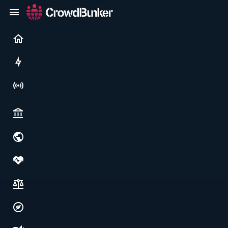
Current
Rushes
Live
Politics & institutions
World & geopolitics
Health, food & wellbeing
Society, justice & freedoms
Economy, environment & technology