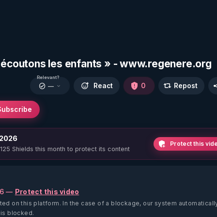
« écoutons les enfants » - www.regenere.org
Relevant?
React
0
Repost
—
Subscribe
 2026
Protect this vid
 125 Shields this month to protect its content
26 —
Protect this video
ted on this platform.
In the case of a blockage, our system automaticall
 is blocked.