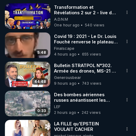
Transformation et
Révélations 2 sur 2 - live du
07/08/26
A.D.N.M
One hour ago
540 views
Covid 19 : 2021 - Le Dr. Louis
Fouché renverse le plateau
de CNews !
Finalscape
5:48
4 hours ago
655 views
Bulletin STRATPOL N°302.
Armée des drones, MS-21 en
série, missiles coréens.
Generousbear
07.08.2026.
44:48
9 hours ago
743 views
Des bombes aériennes
russes anéantissent les
centres de contrôle de
LEF
drones de 3 brigades
0:33
2 hours ago
242 views
ukrainienne
LA FILLE qu'EPSTEIN
VOULAIT CACHER
michel lanceur alerte