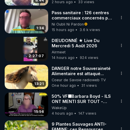
6:44
2 hours ago
33 views
Pass sanitaire : 126 centres
commerciaux concernés par
l'obligation dans toute la
Ni Oubli Ni Pardon
France
1:34
15 hours ago
3.6 k views
DIEUDONNÉ ★ Live Du
Mercredi 5 Août 2026
Airmeet
2:27:07
14 hours ago
924 views
DANGER notre Souveraineté
Alimentaire est attaqué...
Coeur de Savoie radioweb TV
13:21
One hour ago
31 views
50% VF🟩Barbara Boyd - ILS
ONT MENTI SUR TOUT -
Jocelyne Traduction
WakeUp
15:56
4 hours ago
147 views
9 Plantes Sauvages ANTI-
FAMINE: ces Ressources