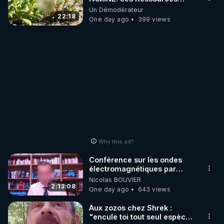
NUTRITIVES&MéDICINALES"gratuite
Un Démodérateur
JARDIN&des Haies
22:18
One day ago
399 views
Why this ad?
Conférence sur les ondes
électromagnétiques par
Grégoire Caustru et Bart de
Nicolas BOUVIER
Wever !
2:13:08
One day ago
643 views
Aux zozos chez Shrek :
"encule toi tout seul espèce