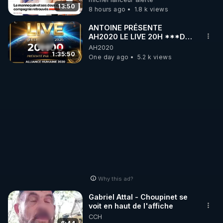
13:50
8 hours ago
1.8 k views
ANTOINE PRÉSENTE
AH2020 LE LIVE 20H ***DU
06/08/2026***
AH2020
1:35:50
One day ago
5.2 k views
Why this ad?
Gabriel Attal - Choupinet se
voit en haut de l'affiche
CCH