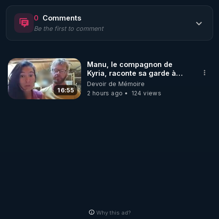
quelques réflexions suite à des échanges récents  
0
Comments
avec des parents ....
Be the first to comment
Manu, le compagnon de
Kyria, raconte sa garde à
vue musclée. PARTAGEZ!
Devoir de Mémoire
16:55
2 hours ago
124 views
Why this ad?