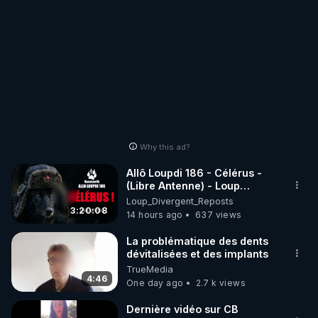
Why this ad?
Allô Loupdi 186 - Célérus -
(Libre Antenne) - Loup
Divergent 2026.08.06
Loup_Divergent_Reposts
3:20:08
14 hours ago
637 views
La problématique des dents
dévitalisées et des implants
TrueMedia
4:46
One day ago
2.7 k views
Dernière vidéo sur CB