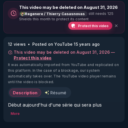
This video may be deleted on August 31, 2026
still needs 125
Regenere / Thierry Casasnovas
Shields this month to protect its content
Protect this video
12 views
Posted on YouTube 15 years ago
This video may be deleted on August 31, 2026 —
Protect this video
It was automatically imported from YouTube and replicated on
this platform.
In the case of a blockage, our system
automatically takes over. The YouTube video player remains
until the video is blocked.
Description
Résumé
Début aujourd'hui d'une série qui sera plus 
spécifiquement consacrée aux enfants et que je 
More
vous offrirais en fin d'année. Cette fois ci  sous 
forme de vidéo thématique posons les bases de 