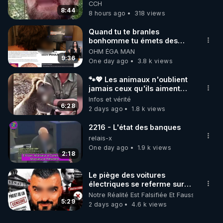
de mal polish"
CCH
8:44
8 hours ago
318 views
Quand tu te branles
bonhomme tu émets des
ondes ils ont juste omis de
OHM ÉGA MAN
t'expliquer
9:36
One day ago
3.8 k views
🐾💖 Les animaux n'oublient
jamais ceux qu'ils aiment…
🥹❤️
Infos et vérité
6:28
2 days ago
1.8 k views
2216 - L'état des banques
relais-x
One day ago
1.9 k views
2:18
Le piège des voitures
électriques se referme sur
les usagers !
Notre Réalité Est Falsifiée Et Fausse
5:29
2 days ago
4.6 k views