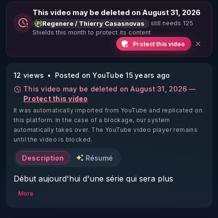
This video may be deleted on August 31, 2026
still needs 125
Regenere / Thierry Casasnovas
Shields this month to protect its content
Protect this video
12 views
Posted on YouTube 15 years ago
This video may be deleted on August 31, 2026 —
Protect this video
It was automatically imported from YouTube and replicated on
this platform.
In the case of a blockage, our system
automatically takes over. The YouTube video player remains
until the video is blocked.
Description
Résumé
Début aujourd'hui d'une série qui sera plus 
spécifiquement consacrée aux enfants et que je 
More
vous offrirais en fin d'année. Cette fois ci  sous 
forme de vidéo thématique posons les bases de 