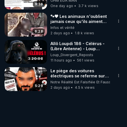
OHM ÉGA MAN
t'expliquer
9:36
One day ago
3.7 k views
🐾💖 Les animaux n'oublient
jamais ceux qu'ils aiment…
🥹❤️
Infos et vérité
6:28
2 days ago
1.8 k views
Allô Loupdi 186 - Célérus -
(Libre Antenne) - Loup
Divergent 2026.08.06
Loup_Divergent_Reposts
3:20:08
11 hours ago
561 views
Le piège des voitures
électriques se referme sur
les usagers !
Notre Réalité Est Falsifiée Et Fausse
5:29
2 days ago
4.5 k views