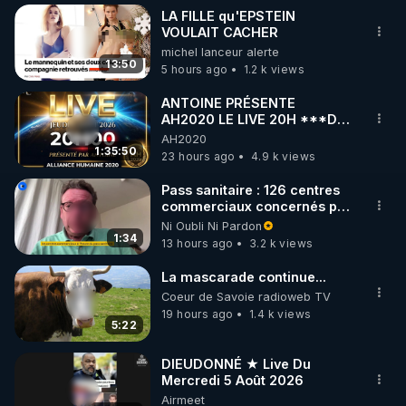
LA FILLE qu'EPSTEIN
VOULAIT CACHER
michel lanceur alerte
13:50
5 hours ago
1.2 k views
ANTOINE PRÉSENTE
AH2020 LE LIVE 20H ***DU
06/08/2026***
AH2020
1:35:50
23 hours ago
4.9 k views
Pass sanitaire : 126 centres
commerciaux concernés par
l'obligation dans toute la
Ni Oubli Ni Pardon
France
1:34
13 hours ago
3.2 k views
La mascarade continue...
Coeur de Savoie radioweb TV
19 hours ago
1.4 k views
5:22
DIEUDONNÉ ★ Live Du
Mercredi 5 Août 2026
Airmeet