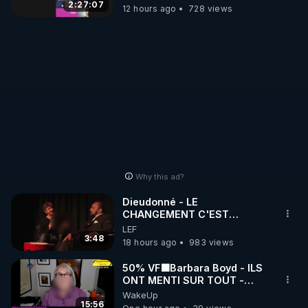
2:27:07
12 hours ago
728 views
Why this ad?
Dieudonné - LE
CHANGEMENT C'EST
MAINTENANT
LEF
3:48
18 hours ago
983 views
50% VF🟩Barbara Boyd - ILS
ONT MENTI SUR TOUT -
Jocelyne Traduction
WakeUp
15:56