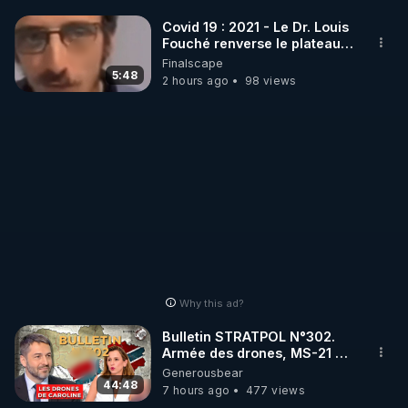
Covid 19 : 2021 - Le Dr. Louis
       * remplir le formulaire contact et le valider

Fouché renverse le plateau
de CNews !
Finalscape
Nous seront heureux de partager nos expériences 
5:48
2 hours ago
98 views
de vie et de savoir, pour le bien de tous, et surtout, 
pour un monde meilleur !

Pour tous les détails du CNT allez sur notre site : 
https://www.conseilnational.fr​
Nous contacter : contact.info@conseilnational.fr
Why this ad?
Bulletin STRATPOL N°302.
Armée des drones, MS-21 en
série, missiles coréens.
Generousbear
07.08.2026.
44:48
7 hours ago
477 views