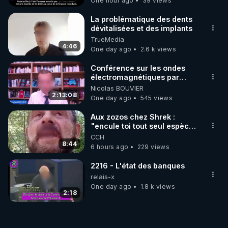
One hour ago
39 views
La problématique des dents
dévitalisées et des implants
TrueMedia
4:46
One day ago
2.6 k views
Conférence sur les ondes
électromagnétiques par
Grégoire Caustru et Bart de
Nicolas BOUVIER
Wever !
2:13:08
One day ago
545 views
Aux zozos chez Shrek :
"encule toi tout seul espèce
de mal polish"
CCH
8:44
6 hours ago
229 views
2216 - L'état des banques
relais-x
One day ago
1.8 k views
2:18