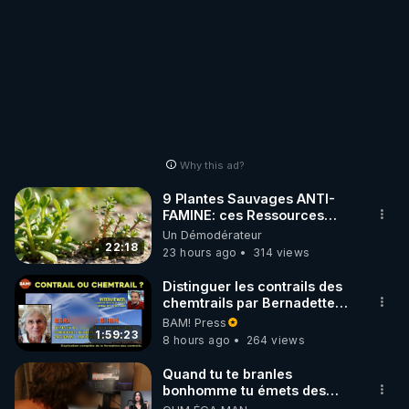
Why this ad?
9 Plantes Sauvages ANTI-
FAMINE: ces Ressources
NUTRITIVES&MéDICINALES"gratuite
Un Démodérateur
JARDIN&des Haies
22:18
23 hours ago
314 views
Distinguer les contrails des
chemtrails par Bernadette
Bihin
BAM! Press
1:59:23
8 hours ago
264 views
Quand tu te branles
bonhomme tu émets des
ondes ils ont juste omis de