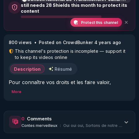
still needs 28 Shields this month to protect its
content
Protect this channel
800 views
Posted on CrowdBunker 4 years ago
This channel's protection is incomplete — support it
to keep its videos online
Description
Résumé
Pour connaître vos droits et les faire valoir, 
informez-vous sur le site www.conseilnational.fr

More
Prendre rendez-vous pour être diffusé dans nos 
émissions ! La France Libre Donne le droit de 
Réponse 

0
Comments
Contes merveilleux
:
Oui oui oui, Sortons de notre Torpeur.... Il est Inutile d' avoir Peur.... Le ve...
       * allez sur notre site  : 
https://www.conseilnational.fr