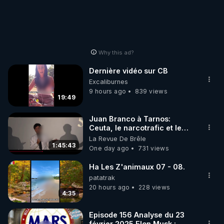
Why this ad?
Dernière vidéo sur CB
Excaliburnes
9 hours ago
839 views
19:49
Juan Branco à Tarnos:
Ceuta, le narcotrafic et le
pouvoir en France
La Revue De Brêle
1:45:43
One day ago
731 views
Ha Les Z'animaux 07 - 08.
patatrak
20 hours ago
228 views
4:35
Episode 156 Analyse du 23
février 2025 Elon Musk :