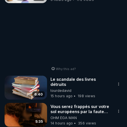
Why this ad?
Le scandale des livres
détruits
tourdedavid
6:40
15 hours ago
198 views
Vous serez frappés sur votre
sol européens par la faute
des dirigeants qui s'en
OHM ÉGA MAN
mettent dans le nez
5:35
14 hours ago
356 views