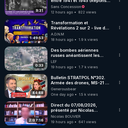
marque SANA : 

entre 1941 et 1945 (Réponse
à mes accusateurs)
Sans Concession
Rendez-vous sur 
http://rgnr.li/lechoubrave
 avec le 
9:31
12 hours ago
822 views
code : REGENERE10

Transformation et
▶ 30 jours gratuit sur l’application de méditation et 
Révélations 2 sur 2 - live du
07/08/26
A.D.N.M
de bien-être ENVOL :

1:49:53
18 hours ago
1.9 k views
Rendez-vous sur 
https://www.envol.app/code
 avec 
le code : REGENERE
Des bombes aériennes
russes anéantissent les
centres de contrôle de
LEF
drones de 3 brigades
0:33
19 hours ago
1.7 k views
ukrainienne
Bulletin STRATPOL N°302.
Armée des drones, MS-21 en
série, missiles coréens.
Generousbear
07.08.2026.
44:48
One day ago
1.5 k views
Direct du 07/08/2026,
présenté par Nicolas
BOUVIER
Nicolas BOUVIER
2:07:16
19 hours ago
641 views