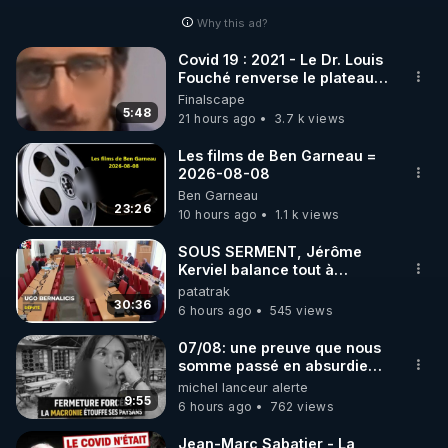
Why this ad?
http://rgnr.li/facebook
Covid 19 : 2021 - Le Dr. Louis
Fouché renverse le plateau
🌱 INSTAGRAM

de CNews !
Finalscape
5:48
21 hours ago
3.7 k views
https://www.instagram.com/rdlr_thierrycasasnovas/
http://rgnr.li/instagram
Les films de Ben Garneau =
2026-08-08
Ben Garneau
🌱 LA NEWSLETTER

23:26
10 hours ago
1.1 k views
Pour ne pas rater l’actualité RGNR (stages, 
SOUS SERMENT, Jérôme
Kerviel balance tout à
http://rgnr.li/news
l'Assemblée !
patatrak
30:36
6 hours ago
545 views
🌱 VIDÉOS NON CENSURÉES SUR ODYSEE 

Toutes les vidéos Youtube sont aussi sur la 
07/08: une preuve que nous
somme passé en absurdie
une dictature qui veut faire
michel lanceur alerte
http://rgnr.li/odysee
taire ses opposant !
9:55
6 hours ago
762 views
🌱 LES STAGES EN PRÉSENTIEL

Jean-Marc Sabatier - La