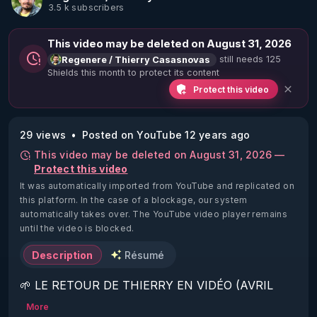
3.5 k subscribers
This video may be deleted on August 31, 2026
still needs 125
Regenere / Thierry Casasnovas
Shields this month to protect its content
Protect this video
29 views
Posted on YouTube 12 years ago
This video may be deleted on August 31, 2026 —
Protect this video
It was automatically imported from YouTube and replicated on
this platform.
In the case of a blockage, our system
automatically takes over. The YouTube video player remains
until the video is blocked.
Description
Résumé
🌱 LE RETOUR DE THIERRY EN VIDÉO (AVRIL 
2022)!

More