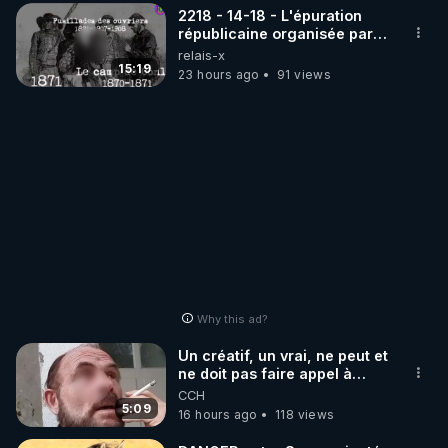
2218 - 14-18 - L'épuration
républicaine organisée par
les frères de la truelle
relais-x
15:19
23 hours ago
91 views
Why this ad?
Un créatif, un vrai, ne peut et
ne doit pas faire appel à
l'intelligence artificielle
CCH
5:09
16 hours ago
118 views