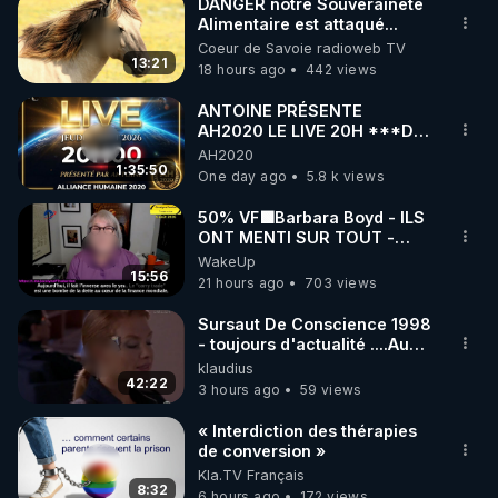
DANGER notre Souveraineté
Alimentaire est attaqué...
Coeur de Savoie radioweb TV
13:21
18 hours ago
442 views
ANTOINE PRÉSENTE
AH2020 LE LIVE 20H ***DU
06/08/2026***
AH2020
1:35:50
One day ago
5.8 k views
50% VF🟩Barbara Boyd - ILS
ONT MENTI SUR TOUT -
Jocelyne Traduction
WakeUp
15:56
21 hours ago
703 views
Sursaut De Conscience 1998
- toujours d'actualité ....Au
Dela Du Réel
klaudius
42:22
3 hours ago
59 views
« Interdiction des thérapies
de conversion »
Kla.TV Français
8:32
6 hours ago
172 views