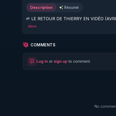
Description
Résumé
🌱 LE RETOUR DE THIERRY EN VIDÉO (AVRIL
More
https://www.rgnr.fr/presentation.html
🌱 LE MAGAZINE RÉGÉNÈRE 

COMMENTS
http://rgnr.li/ymag
Log in
or
sign up
to comment.
🌱 LA BOUTIQUE DU MAGAZINE

https://boutique.magazine-regenere.fr/
🌱 FIL TELEGRAM

https://t.me/rgnr_fr
No comments