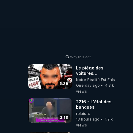
Why this ad?
Le piège des
voitures
électriques se
Notre Réalité Est Falsifiée Et F
referme sur les
5:29
One day ago
4.3 k
usagers !
views
2216 - L'état des
banques
relais-x
2:18
18 hours ago
1.2 k
views