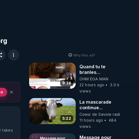
org
Why this ad?
Quand tu te
branles
bonhomme tu
OHM ÉGA MAN
émets des ondes
9:36
22 hours ago
3.0 k
ils ont juste omis
views
eo
de t'expliquer
La mascarade
continue...
Coeur de Savoie radioweb TV
5:22
11 hours ago
484
views
y takes
Message pour
Message pour