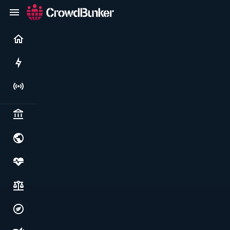
Current
Rushes
Live
Politics & institutions
World & geopolitics
Health, food & wellbeing
Society, justice & freedoms
Economy, environment & technology