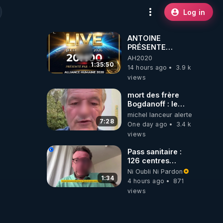
Log in
ANTOINE
PRÉSENTE
AH2020 LE LIVE
AH2020
20H ***DU
1:35:50
14 hours ago
3.9 k
06/08/2026***
views
mort des frère
Bogdanoff : le
mensonge d état
michel lanceur alerte
7:28
One day ago
3.4 k
views
Pass sanitaire :
126 centres
commerciaux
Ni Oubli Ni Pardon
concernés par
1:34
4 hours ago
871
l'obligation dans
views
toute la France