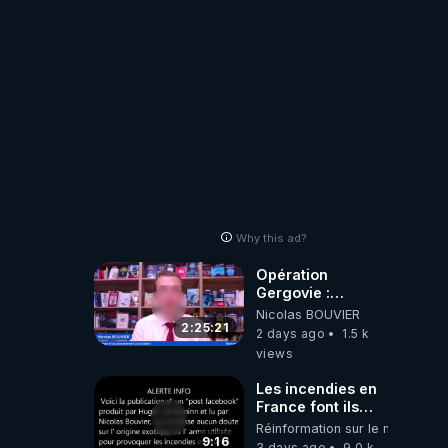
Why this ad?
Opération
Gergovie :
‪@38resistancegauloise‬
Nicolas BOUVIER
‪@MarionSigautOfficiel‬
2:25:21
2 days ago
1.5 k
‪@gladysriifard5710‬
views
Laëtitia
Les incendies en
France font ils
partie d' un plan
Réinformation sur le monde
qui aurait débuté
9:16
3 days ago
9.0 k