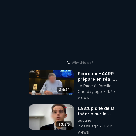
Why this ad?
Pourquoi HAARP
prépare en réalité
un CHAOS
La Puce à l'oreille
climatique, on
34:31
One day ago
1.7 k
répond
views
La stupidité de la
théorie sur la
responsabilité de
aucune
l’homme
10:29
2 days ago
1.7 k
concernant le
views
dioxyde de