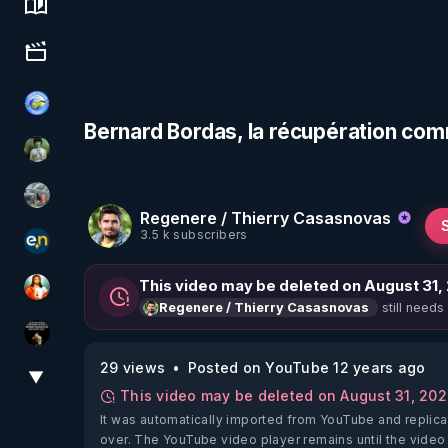
Science, history & spirituality
Culture, media & entertainment
Tonton Posture Débrief
Bernard Bordas, la récupération co
Sonmi-877
Ben Garneau
Regenere / Thierry Casasnovas
3.5 k subscribers
essentiel.news
This video may be deleted on August 31,
L'autre son de cloche
still needs
Regenere / Thierry Casasnovas
Infos et vérité
29 views
Posted on YouTube 12 years ago
▼
View More
This video may be deleted on August 31, 20
It was automatically imported from YouTube and replica
over. The YouTube video player remains until the video