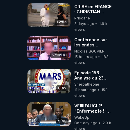
carbone.
CRISE en FRANCE
: CHRISTIAN
COTTEN FAIT une
Priscane
étrange
12:55
2 days ago
1.9 k
découverte
views
Conférence sur
les ondes
électromagnétiques
Nicolas BOUVIER
par Grégoire
2:13:08
15 hours ago
183
Caustru et Bart de
views
Wever !
Episode 156
Analyse du 23
février 2025 Elon
Sherpatheone
Musk : Houston ,
8:42
11 hours ago
158
on a un problème
views
!
VF🟩 FAUCI ?!
"Enfermez le !"
(Lock him up!) -
WakeUp
Quartz Traduction
9:48
One day ago
2.0 k
views