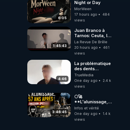
Night or Day
MorWeen
17 hours ago
484
6:05
views
Juan Branco à
Tarnos: Ceuta, le
narcotrafic et le
La Revue De Brêle
pouvoir en France
1:45:43
20 hours ago
461
views
La problématique
des dents
dévitalisées et
TrueMedia
des implants
4:46
One day ago
2.4 k
views
🌕🚀
**L'alunissage,
57 ans après :
Infos et vérité
Émission spéciale
3:46:45
One day ago
1.4 k
avec John Doe
views
!** 👨 🚀✨