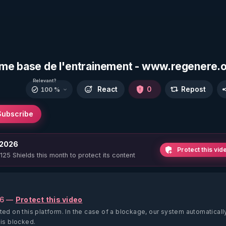
mme base de l'entrainement - www.regenere.
Relevant?
React
0
Repost
100 %
Subscribe
 2026
Protect this vid
 125 Shields this month to protect its content
26 —
Protect this video
ted on this platform.
In the case of a blockage, our system automaticall
 is blocked.