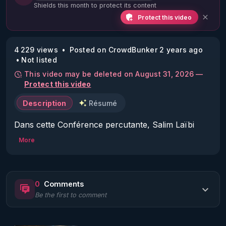
Shields this month to protect its content
Protect this video
4 229 views
Posted on CrowdBunker 2 years ago
Not listed
This video may be deleted on August 31, 2026 —
Protect this video
Description
Résumé
Dans cette Conférence percutante, Salim Laïbi 
nous offre un constat sans complaisance de la 
More
situation actuelle en France et dans le monde. À 
travers une analyse lucide et approfondie, il 
démontre pourquoi la solution ne viendra pas de 
0
Comments
ce système en place. Salim ne se contente pas de 
Be the first to comment
critiquer, il propose également des pistes concrètes 
pour envisager un avenir différent. Une réflexion 
essentielle pour tous ceux qui cherchent des 