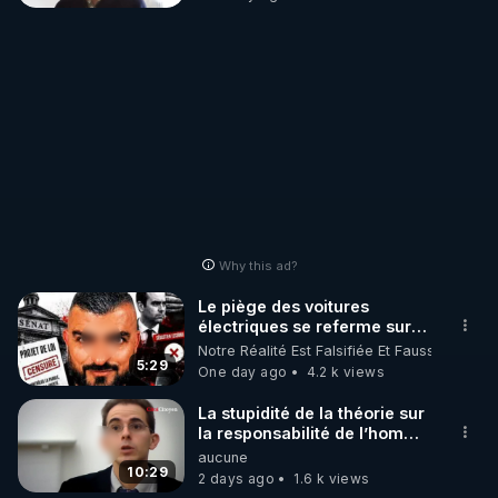
Why this ad?
Le piège des voitures
électriques se referme sur
les usagers !
Notre Réalité Est Falsifiée Et Fausse
5:29
One day ago
4.2 k views
La stupidité de la théorie sur
la responsabilité de l’homme
concernant le dioxyde de
aucune
carbone.
10:29
2 days ago
1.6 k views