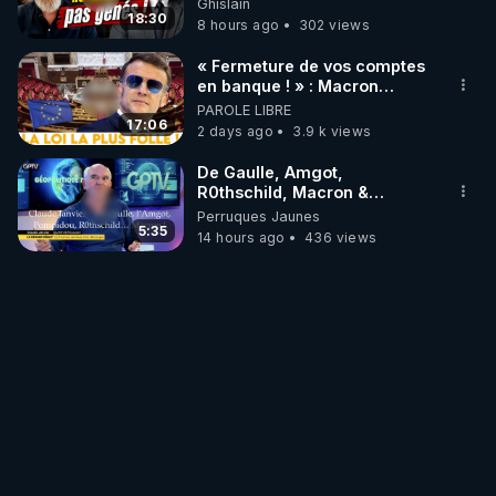
Ghislain
#jehovah #collegecentral
18:30
8 hours ago
302 views
« Fermeture de vos comptes
en banque ! » : Macron
impose une loi folle !
PAROLE LIBRE
17:06
2 days ago
3.9 k views
De Gaulle, Amgot,
R0thschild, Macron &
Pompidou… Macron Claude
Perruques Jaunes
Janvier, GPTV, 18 X 2024
5:35
14 hours ago
436 views