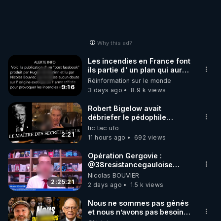
Why this ad?
Les incendies en France font
ils partie d' un plan qui aurait
débuté le 11 septembre 2001
Réinformation sur le monde
?
9:16
3 days ago
8.9 k views
Robert Bigelow avait
débriefer le pédophile
génocidaire de donald j
tic tac ufo
trump
2:21
11 hours ago
692 views
Opération Gergovie :
‪@38resistancegauloise‬
‪@MarionSigautOfficiel‬
Nicolas BOUVIER
‪@gladysriifard5710‬ Laëtitia
2:25:21
2 days ago
1.5 k views
Nous ne sommes pas gênés
et nous n’avons pas besoin
de nous excuser ! #jw