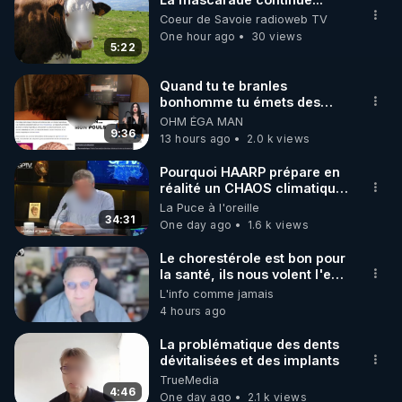
Coeur de Savoie radioweb TV
One hour ago
30 views
5:22
Quand tu te branles
bonhomme tu émets des
ondes ils ont juste omis de
OHM ÉGA MAN
t'expliquer
9:36
13 hours ago
2.0 k views
Pourquoi HAARP prépare en
réalité un CHAOS climatique,
on répond
La Puce à l'oreille
34:31
One day ago
1.6 k views
Le chorestérole est bon pour
la santé, ils nous volent l'eau
! 😒🤢😡
L'info comme jamais
https://odysee.com/@anonyme:d3/C
4 hours ago
La problématique des dents
dévitalisées et des implants
TrueMedia
4:46
One day ago
2.1 k views