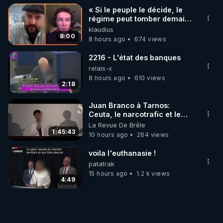
« Si le peuple le décide, le
régime peut tomber demain !
»
klaudius
8:00
8 hours ago
674 views
2216 - L'état des banques
relais-x
8 hours ago
610 views
2:18
Juan Branco à Tarnos:
Ceuta, le narcotrafic et le
pouvoir en France
La Revue De Brêle
1:45:43
10 hours ago
264 views
voila l'euthanasie !
patatrak
15 hours ago
1.2 k views
4:49