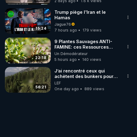
2 days ago
1.6 k views
Trump piège l'Iran et le
Hamas
Jague76
15:24
7 hours ago
179 views
9 Plantes Sauvages ANTI-
FAMINE: ces Ressources
NUTRITIVES&MéDICINALES"gratuite
Un Démodérateur
JARDIN&des Haies
22:18
5 hours ago
140 views
J’ai rencontré ceux qui
achètent des bunkers pour
survivre à la fin du monde
LEF
56:21
One day ago
889 views