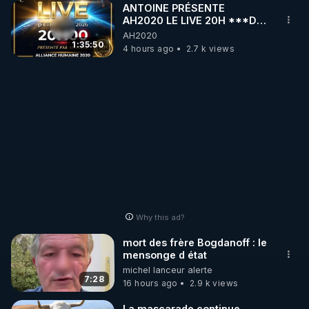
ANTOINE PRÉSENTE
alternatives et souhaitent comprendre les enjeux 
AH2020 LE LIVE 20H ***DU
de notre époque. 

06/08/2026***
AH2020
1:35:50
4 hours ago
2.7 k views
Ne manquez pas cette occasion d’élargir vos 
perspectives et de découvrir des solutions 
novatrices pour un futur meilleur.
Why this ad?
mort des frère Bogdanoff : le
mensonge d état
michel lanceur alerte
7:28
16 hours ago
2.9 k views
La mascarade continue...