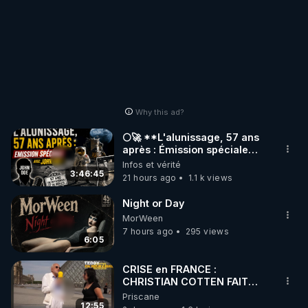
Why this ad?
🌕🚀 **L'alunissage, 57 ans
après : Émission spéciale
avec John Doe !** 👨 🚀✨
Infos et vérité
3:46:45
21 hours ago
1.1 k views
Night or Day
MorWeen
7 hours ago
295 views
6:05
CRISE en FRANCE :
CHRISTIAN COTTEN FAIT
une étrange découverte
Priscane
12:55