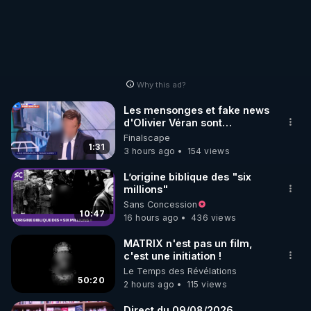
Vous pourrez regarder les émissions en différé & 
les émissions précédentes (y compris toutes les 
émissions de l'info en QuestionS), et également 
consulter les sources des informations données, 
sur nos canaux :

Why this ad?
👉 THIERRY CASASNOVAS

Les mensonges et fake news
• Nouveau site : 
https://www.rgnr.fr
d'Olivier Véran sont
maintenant légendaires.
Finalscape
• Facebook : 
https://m.facebook.com/thierry.rgnr
1:31
3 hours ago
154 views
• YouTube : 
https://m.youtube.com/c/RegenereThierryCasasno
L’origine biblique des "six
vas
millions"
Sans Concession
• Telegram - Fil d'info : 
https://t.me/rgnr_fr
10:47
16 hours ago
436 views
👉 CHLOÉ FRAMMERY

MATRIX n'est pas un film,
• Crowdbunker : 
c'est une initiation !
Le Temps des Révélations
https://crowdbunker.com/@ChloeFrammery
50:20
2 hours ago
115 views
• Odysee : 
https://odysee.com/@Chloe_F:b
• Rumble : 
https://rumble.com/user/ChloeFra
Direct du 09/08/2026,