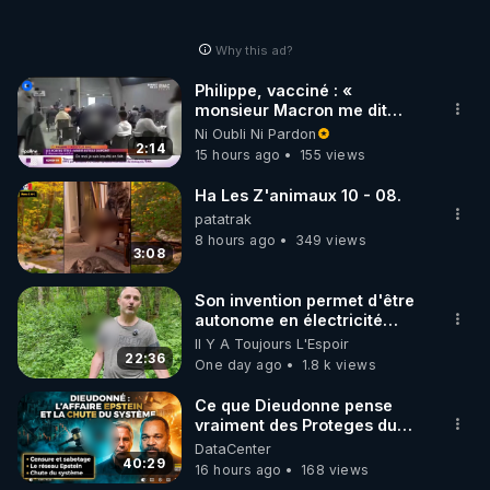
https://crowdbunker.com/@leLibrePenseurOrg
• Odysee : 
Why this ad?
https://odysee.com/@LeLibrePenseur.org:2
• Rumble : 
https://rumble.com/user/SalimLaibiLLP
Philippe, vacciné : «
• Twitch (censuré) : 
monsieur Macron me dit
qu'il emmerde ma fille, donc
https://www.twitch.tv/salim_laibi_llp
Ni Oubli Ni Pardon
moi je suis insulté »
2:14
15 hours ago
155 views
• Telegram - Fil d'info : 
https://t.me/Salim_Laibi_LLP
Ha Les Z'animaux 10 - 08.
patatrak
👉 AMÉLIE PAUL

8 hours ago
349 views
3:08
• Tous mes liens : 
http://ameliepaul.com/
• Facebook 
Son invention permet d'être
: 
https://www.facebook.com/ameliepaulfanpage
autonome en électricité
avec un simple ruisseau
• Instagram 
Il Y A Toujours L'Espoir
22:36
One day ago
1.8 k views
: 
https://www.instagram.com/amelie_paul
• Odysee : 
https://odysee.com/@ameliepaul
Ce que Dieudonne pense
• Rumble : 
https://rumble.com/user/ameliepaul
vraiment des Proteges du
reseau Epstein - GPTV
• Patreon :  
https://www.patreon.com/ameliepaul
DataCenter
40:29
16 hours ago
168 views
• Spotify : 
https://spoti.fi/3LPx5uF