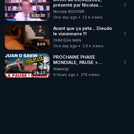
• Facebook : 
présenté par Nicolas
BOUVIER
Nicolas BOUVIER
https://www.facebook.com/chloe.fra.9
3:33:35
One day ago
1.5 k views
• Instagram : 
https://www.instagram.com/chloe_frammery
Avant que ça pète... Dieudo
• Twitter : 
https://twitter.com/FrammeryChloe?
le visionnaire !!!
OHM ÉGA MAN
s=09
3:05
One day ago
2.6 k views
• VK : 
https://m.vk.com/id665557322
• Telegram - Fil d’info : 
PROCHAINE PHASE
https://t.me/chloefinfosofficiel
MONDIALE, PAUSE +
ÉLECTIONS HONNÊTES
WakeUp
PARTOUT, COMME MOÏSE
26:27
6 hours ago
275 views
👉 SALIM LAÏBI

TRAVERSÉE DE LA MER
ROUGE
• Blog Le libre Penseur : 
https://www.lelibrepenseur.org
• Facebook : 
https://www.facebook.com/lelibre.penseur.1
• Facebook : 
https://www.facebook.com/LeLibrePenseur.org
• Crowdbunker : 