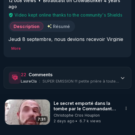
12 008 views
Broadcast on CrowdBunker 4 years
ago
Video kept online thanks to the community's Shields
Description
Résumé
Jeudi 8 septembre, nous devions recevoir Virginie 
Joron, députée au Parlement européen. Mais elle 
More
sera occupée pour une mission imprévue à 
Bruxelles. Nous espérons la recevoir très bientôt 
dans Libérez l'info !

22
Comments
LaureCla
:
SUPER EMISSION !!! petite prière à toute l'équipe / à Chloé : vous connaissez Ch...
Heureusement, Emmanuelle Darles a accepté 
notre invitation de dernière minute !

Emmanuelle Darles est enseignante-chercheuse, 
Le secret emporté dans la
Docteure en informatique, membre du Conseil 
tombe par le Commandant
Scientifique Indépendant. Elle a été auditionnée le 8 
Cousteau le 25 juin 1997
Christophe Cros Houplon
avril 2022 au Sénat, dans le cadre de la 
7:31
2 days ago
6.7 k views
Commission d'enquête sur les effets secondaires 
des "vaccins" Covid.
