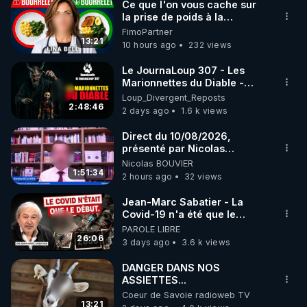
Ce que l'on vous cache sur
la prise de poids à la
• Présentation PowerPoint "Les GOPE - Grandes 
ménopause
FimoPartner
13:21
10 hours ago
232 views
https://docs.google.com/presentation/d/1V2GOkjP-
Le JournaLoup 307 - Les
C-AWuIKMrpUE4Y_kcZv-yZ88/edit?
Marionnettes du Diable -
usp=sharing&ouid=112395942149703606857&rtpof
Loup Divergent 2026.08.07
Loup_Divergent_Reposts
2:48:46
=true&sd=true
2 days ago
1.6 k views
PDF : 
Direct du 10/08/2026,
https://drive.google.com/file/d/1SKGEYFK9VwqgC7
présenté par Nicolas
q2mv7ef9bmEqJN3ACk/view?usp=sharing
BOUVIER
Nicolas BOUVIER
1:51:34
2 hours ago
32 views
• Nicolas Doisy annonce la fin du cdi (contrat de 
Jean-Marc Sabatier - La
Covid-19 n'a été que le
https://odysee.com/@Chloe_F:b/la-fin-du-cdi-
début - L'ARNm & l'ARNm-aa
PAROLE LIBRE
jusqu où auront-t-il ?
26:06
contrat-de-travail-dur-e:c
3 days ago
3.6 k views
DANGER DANS NOS
ASSIETTES...
Coeur de Savoie radioweb TV
13:21