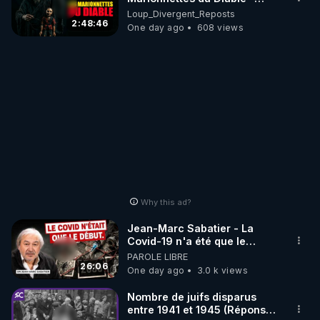
Loup Divergent 2026.08.07
Loup_Divergent_Reposts
2:48:46
One day ago
608 views
Why this ad?
Jean-Marc Sabatier - La
Covid-19 n'a été que le
début - L'ARNm & l'ARNm-aa
PAROLE LIBRE
jusqu où auront-t-il ?
26:06
One day ago
3.0 k views
Nombre de juifs disparus
entre 1941 et 1945 (Réponse