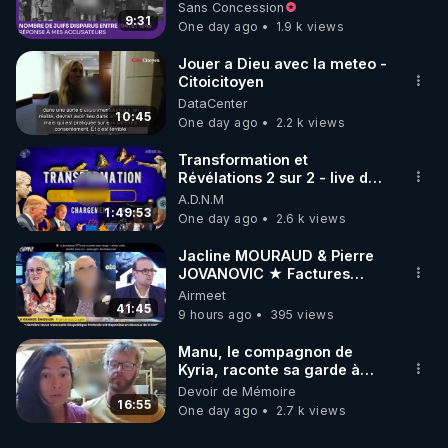
à mes accusateurs)
Sans Concession
9:31
One day ago
1.9 k views
Jouer a Dieu avec la meteo -
Citoicitoyen
DataCenter
10:45
One day ago
2.2 k views
Transformation et
Révélations 2 sur 2 - live du
07/08/26
A.D.N.M
1:49:53
One day ago
2.6 k views
Jacline MOURAUD & Pierre
JOVANOVIC ★ Factures
Impayées : Où Est Passé Le
Airmeet
Pognon ?
41:45
9 hours ago
395 views
Manu, le compagnon de
Kyria, raconte sa garde à
vue musclée. PARTAGEZ!
Devoir de Mémoire
16:55
One day ago
2.7 k views