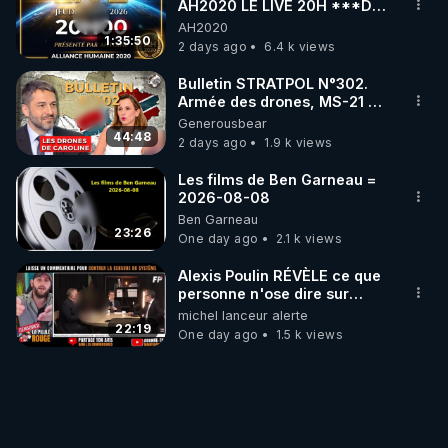
AH2020 LE LIVE 20H ***DU
06/08/2026***
AH2020
1:35:50
2 days ago
6.4 k views
Bulletin STRATPOL N°302.
Armée des drones, MS-21 en
série, missiles coréens.
Generousbear
07.08.2026.
44:48
2 days ago
1.9 k views
Les films de Ben Garneau =
2026-08-08
Ben Garneau
23:26
One day ago
2.1 k views
Alexis Poulin RÉVÈLE ce que
personne n'ose dire sur
l'Union européenne (C'est
michel lanceur alerte
explosif)
22:19
One day ago
1.5 k views