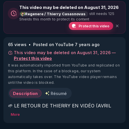
This video may be deleted on August 31, 2026
still needs 125
Regenere / Thierry Casasnovas
Shields this month to protect its content
Protect this video
65 views
Posted on YouTube 7 years ago
This video may be deleted on August 31, 2026 —
Protect this video
It was automatically imported from YouTube and replicated on
this platform.
In the case of a blockage, our system
automatically takes over. The YouTube video player remains
until the video is blocked.
Description
Résumé
🌱 LE RETOUR DE THIERRY EN VIDÉO (AVRIL 
2022)!

More
Découvrez la saison 2 des vidéos sur le nouveau 