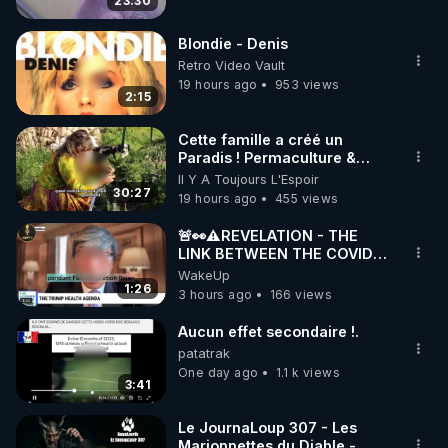
23:30
code : REGENERE10

Blondie - Denis
▶ 30 jours gratuit sur l’application de méditation et 
Retro Video Vault
de bien-être ENVOL :

19 hours ago
953 views
2:15
Rendez-vous sur 
https://www.envol.app/code
 avec 
le code : REGENERE
Cette famille a créé un
Paradis ! Permaculture &
Autonomie
Il Y A Toujours L'Espoir
30:27
19 hours ago
455 views
🚨👀⚠️REVELATION - THE
LINK BETWEEN THE COVID
VACCINE AND CANCER -LIEN
WakeUp
VACCIN COVID ET CANCER
1:26
3 hours ago
166 views
Aucun effet secondaire !.
patatrak
One day ago
1.1 k views
3:41
Le JournaLoup 307 - Les
Marionnettes du Diable -