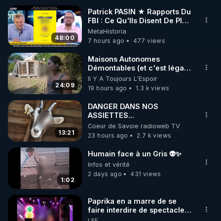
Patrick PASIN ★ Rapports Du
FBI : Ce Qu'Ils Disent De Plus
🌱 INSTAGRAM

Grave Sur Hitler
MetaHistoria
48:00
7 hours ago
477 views
https://www.instagram.com/rdlr_thierrycasasnovas/
http://rgnr.li/instagram
Maisons Autonomes
Démontables (et c'est légal).
Visite éco village en
Il Y A Toujours L'Espoir
🌱 LA NEWSLETTER

Bretagne
24:09
19 hours ago
1.3 k views
Pour ne pas rater l’actualité RGNR (stages, 
DANGER DANS NOS
ASSIETTES...
http://rgnr.li/news
Coeur de Savoie radioweb TV
13:21
23 hours ago
2.7 k views
🌱 VIDÉOS NON CENSURÉES SUR ODYSEE 

Toutes les vidéos Youtube sont aussi sur la 
Humain face à un Gris 👽✨
Infos et vérité
2 days ago
431 views
http://rgnr.li/odysee
1:02
🌱 LES STAGES EN PRÉSENTIEL

Paprika en a marre de se
faire interdire de spectacle.
Elle décide donc de devenir
LEF