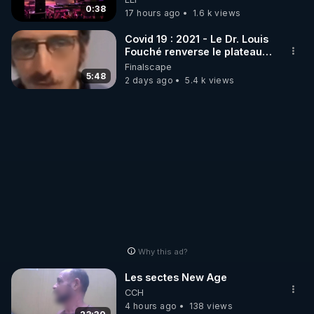
http://rgnr.li/stages
DJ !
0:38
17 hours ago
1.6 k views
_________

Covid 19 : 2021 - Le Dr. Louis
Fouché renverse le plateau
de CNews !
Finalscape
LES CODES PROMO DES PARTENAIRES

5:48
2 days ago
5.4 k views
▶ 10 % de réduction sur toute la boutique 
WARMCOOK (Kuvings) : 

Rendez-vous sur : 
http://rgnr.li/warmcook
 avec le 
code : REGENERE10

▶ 10 % de réduction sur une sélection de produits 
de la boutique VIDYA : 

Rendez-vous sur : 
http://rgnr.li/vidya
 avec le code : 
REGENERE10

Why this ad?
▶ 10 % de réduction sur les extracteurs de la 
Les sectes New Age
marque SANA : 

CCH
Rendez-vous sur 
http://rgnr.li/lechoubrave
4 hours ago
138 views
 avec le 