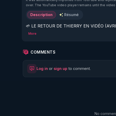
over. The YouTube video player remains until the video
Description
Résumé
🌱 LE RETOUR DE THIERRY EN VIDÉO (AVRIL
More
https://www.rgnr.fr/presentation.html
🌱 LE MAGAZINE RÉGÉNÈRE 

COMMENTS
http://rgnr.li/ymag
Log in
or
sign up
to comment.
🌱 LA BOUTIQUE DU MAGAZINE

https://boutique.magazine-regenere.fr/
🌱 FIL TELEGRAM

https://t.me/rgnr_fr
No comments