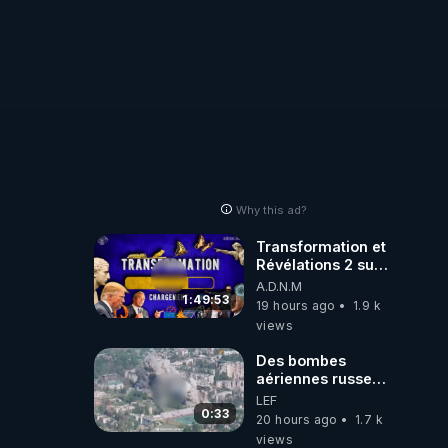
Why this ad?
Transformation et
Révélations 2 sur
2 - live du
A.D.N.M
07/08/26
1:49:53
19 hours ago
1.9 k
views
Des bombes
aériennes russes
anéantissent les
LEF
centres de
0:33
20 hours ago
1.7 k
contrôle de
views