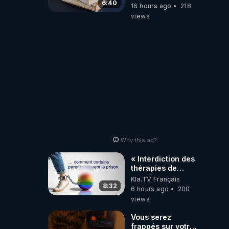
6:40
16 hours ago
218
views
Why this ad?
« Interdiction des
thérapies de
conversion »
Kla.TV Français
8:32
6 hours ago
200
views
Vous serez
frappés sur votre