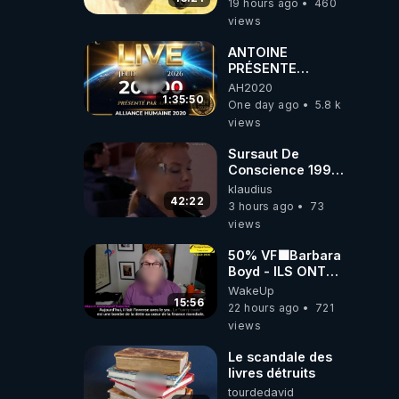
19 hours ago
460
views
ANTOINE
PRÉSENTE
AH2020 LE LIVE
AH2020
20H ***DU
1:35:50
One day ago
5.8 k
06/08/2026***
views
Sursaut De
Conscience 1998
- toujours
klaudius
d'actualité ....Au
42:22
3 hours ago
73
Dela Du Réel
views
50% VF🟩Barbara
Boyd - ILS ONT
MENTI SUR TOUT
WakeUp
-Jocelyne
15:56
22 hours ago
721
Traduction
views
Le scandale des
livres détruits
tourdedavid