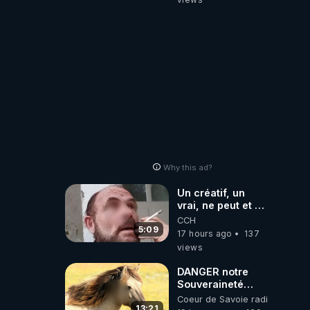
Why this ad?
Un créatif, un
vrai, ne peut et ne
doit pas faire
CCH
appel à
5:09
17 hours ago
137
l'intelligence
views
artificielle
DANGER notre
Souveraineté
Alimentaire est
Coeur de Savoie radioweb TV
attaqué...
13:21