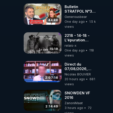
drones de 3
brigades
Bulletin
ukrainienne
STRATPOL N°302.
Armée des
Generousbear
drones, MS-21 en
44:48
One day ago
1.5 k
série, missiles
views
coréens.
07.08.2026.
2218 - 14-18 -
L'épuration
républicaine
relais-x
organisée par les
15:19
One day ago
118
frères de la
views
truelle
Direct du
07/08/2026,
présenté par
Nicolas BOUVIER
Nicolas BOUVIER
2:07:16
20 hours ago
681
views
SNOWDEN VF
2016
ZanoniMaat
2:14:49
3 hours ago
72
views