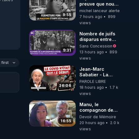
preuve que nous
somme passé en
michel lanceur alerte
absurdie une
9:55
7 hours ago
899
dictature qui veut
views
faire taire ses
opposant !
Nombre de juifs
disparus entre
1941 et 1945
Sans Concession
(Réponse à mes
9:31
13 hours ago
899
accusateurs)
views
first
Jean-Marc
Sabatier - La
Covid-19 n'a été
PAROLE LIBRE
que le début -
26:06
18 hours ago
1.7 k
L'ARNm &
views
l'ARNm-aa jusqu
où auront-t-il ?
Manu, le
compagnon de
Kyria, raconte sa
Devoir de Mémoire
garde à vue
16:55
20 hours ago
2.0 k
musclée.
views
PARTAGEZ!