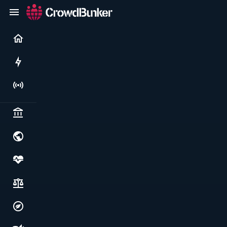
Current
Rushes
Live
Politics & institutions
World & geopolitics
Health, food & wellbeing
Society, justice & freedoms
Economy, environment & technology