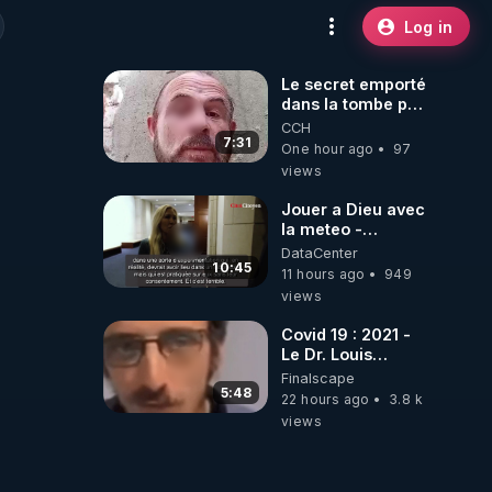
Log in
Le secret emporté
dans la tombe par
le Commandant
CCH
Cousteau le 25
7:31
One hour ago
97
juin 1997
views
Jouer a Dieu avec
la meteo -
Citoicitoyen
DataCenter
10:45
11 hours ago
949
views
Covid 19 : 2021 -
Le Dr. Louis
Fouché renverse
Finalscape
le plateau de
5:48
22 hours ago
3.8 k
CNews !
views