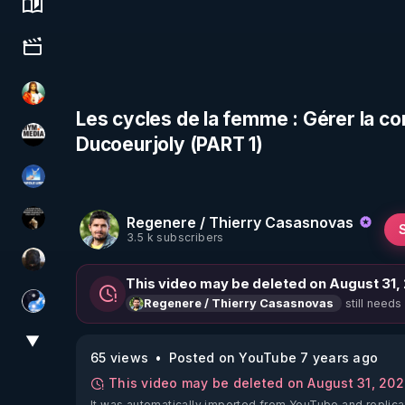
Science, history & spirituality
Culture, media & entertainment
L'autre son de cloche
Les cycles de la femme : Gérer la c
Ducoeurjoly (PART 1)
HYM.MEDIA
PAROLE LIBRE
Regenere / Thierry Casasnovas
Infos et vérité
3.5 k subscribers
TrueMedia
This video may be deleted on August 31,
still needs
Regenere / Thierry Casasnovas
Chercheur de vérité
▼
View More
65 views
Posted on YouTube 7 years ago
This video may be deleted on August 31, 20
It was automatically imported from YouTube and replica