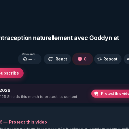
ontraception naturellement avec Goddyn et
Relevant?
React
0
Repost
—
Subscribe
 2026
Protect this vid
 125 Shields this month to protect its content
26 —
Protect this video
ted on this platform.
In the case of a blockage, our system automaticall