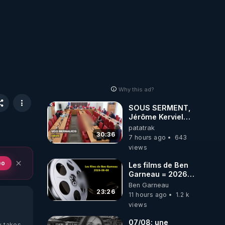
Why this ad?
SOUS SERMENT,
Jérôme Kerviel
balance tout à
patatrak
l'Assemblée !
30:36
7 hours ago
643
views
eo
Les films de Ben
Garneau = 2026-
08-08
Ben Garneau
23:26
11 hours ago
1.2 k
views
07/08: une
y takes