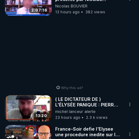
BOUVIER
Nicolas BOUVIER
2:07:16
13 hours ago
382 views
Why this ad?
( LE DICTATEUR DE )
L'ÉLYSÉE PANIQUE : PIERRE
GUILLAUME MERCADAL
michel lanceur alerte
BALANCE TOUT
13:20
23 hours ago
2.3 k views
France-Soir defie l'Elysee
une procedure inedite sur la