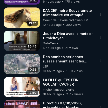
9:31
6 hours ago
175 views
code : REGENERE10

DANGER notre Souveraineté
▶ 30 jours gratuit sur l’application de méditation et 
Alimentaire est attaqué...
Coeur de Savoie radioweb TV
de bien-être ENVOL :

13:21
12 hours ago
302 views
Rendez-vous sur 
https://www.envol.app/code
 avec 
le code : REGENERE
Jouer a Dieu avec la meteo -
Citoicitoyen
DataCenter
10:45
4 hours ago
71 views
Des bombes aériennes
russes anéantissent les
centres de contrôle de
LEF
drones de 3 brigades
0:33
13 hours ago
1.0 k views
ukrainienne
LA FILLE qu'EPSTEIN
VOULAIT CACHER
michel lanceur alerte
13:50
18 hours ago
2.7 k views
Direct du 07/08/2026,
présenté par Nicolas