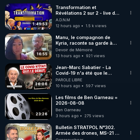
Transformation et
Révélations 2 sur 2 - live du
🌱 INSTAGRAM

07/08/26
A.D.N.M
1:49:53
12 hours ago
1.5 k views
https://www.instagram.com/rdlr_thierrycasasnovas/
http://rgnr.li/instagram
Manu, le compagnon de
Kyria, raconte sa garde à
vue musclée. PARTAGEZ!
Devoir de Mémoire
🌱 LA NEWSLETTER

16:55
13 hours ago
921 views
Pour ne pas rater l’actualité RGNR (stages, 
Jean-Marc Sabatier - La
Covid-19 n'a été que le
http://rgnr.li/news
début - L'ARNm & l'ARNm-aa
PAROLE LIBRE
jusqu où auront-t-il ?
26:06
10 hours ago
597 views
🌱 VIDÉOS NON CENSURÉES SUR ODYSEE 

Toutes les vidéos Youtube sont aussi sur la 
Les films de Ben Garneau =
2026-08-08
Ben Garneau
http://rgnr.li/odysee
23:26
3 hours ago
275 views
🌱 LES STAGES EN PRÉSENTIEL

Bulletin STRATPOL N°302.
Armée des drones, MS-21 en
série, missiles coréens.
Generousbear