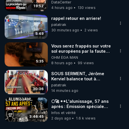
sante du president - Nexus
DataCenter
19:52
4 hours ago
130 views
rappel retour en arriere!
patatrak
30 minutes ago
2 views
5:49
Vous serez frappés sur votre
sol européens par la faute
des dirigeants qui s'en
OHM ÉGA MAN
mettent dans le nez
5:35
8 hours ago
99 views
SOUS SERMENT, Jérôme
Kerviel balance tout à
l'Assemblée !.0.00-
patatrak
30:36
14 minutes ago
🌕🚀 **L'alunissage, 57 ans
après : Émission spéciale
avec John Doe !** 👨 🚀✨
Infos et vérité
3:46:45
2 days ago
1.6 k views