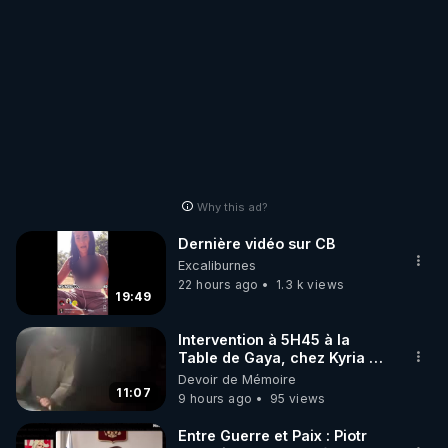
Why this ad?
Dernière vidéo sur CB
Excaliburnes
22 hours ago
1.3 k views
19:49
Intervention à 5H45 à la
Table de Gaya, chez Kyria et
Manu. 6/08/2026 PARTAGEZ
Devoir de Mémoire
!
11:07
9 hours ago
95 views
Entre Guerre et Paix : Piotr