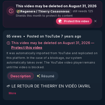
This video may be deleted on August 31, 2026
still needs 125
Regenere / Thierry Casasnovas
Shields this month to protect its content
Protect this video
65 views
Posted on YouTube 7 years ago
This video may be deleted on August 31, 2026 —
Protect this video
It was automatically imported from YouTube and replicated on
this platform.
In the case of a blockage, our system
automatically takes over. The YouTube video player remains
until the video is blocked.
Description
Résumé
🌱 LE RETOUR DE THIERRY EN VIDÉO (AVRIL 
2022)!

More
Découvrez la saison 2 des vidéos sur le nouveau 