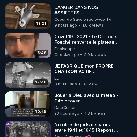
DANGER DANS NOS
ASSIETTES...
🌱 INSTAGRAM

Coeur de Savoie radioweb TV
13:21
9 hours ago
1.0 k views
https://www.instagram.com/rdlr_thierrycasasnovas/
http://rgnr.li/instagram
Covid 19 : 2021 - Le Dr. Louis
Fouché renverse le plateau
de CNews !
Finalscape
🌱 LA NEWSLETTER

5:48
One day ago
5.0 k views
Pour ne pas rater l’actualité RGNR (stages, 
JE FABRIQUE mon PROPRE
CHARBON ACTIF
http://rgnr.li/news
GRATUITEMENT pour
LEF
Purifier mon EAU
12:46
3 hours ago
33 views
🌱 VIDÉOS NON CENSURÉES SUR ODYSEE 

Toutes les vidéos Youtube sont aussi sur la 
Jouer a Dieu avec la meteo -
Citoicitoyen
DataCenter
http://rgnr.li/odysee
10:45
23 hours ago
1.8 k views
🌱 LES STAGES EN PRÉSENTIEL

Nombre de juifs disparus
entre 1941 et 1945 (Réponse
à mes accusateurs)
Sans Concession