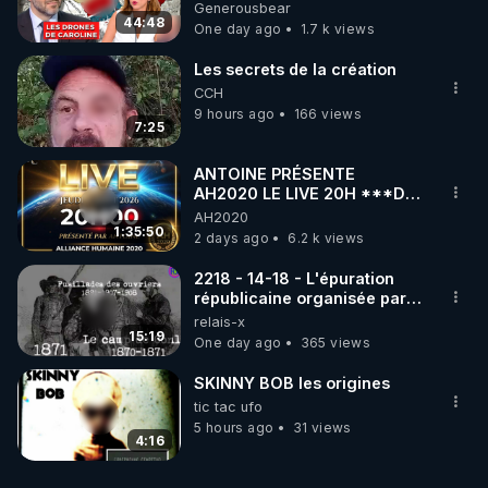
série, missiles coréens.
Generousbear
07.08.2026.
44:48
One day ago
1.7 k views
Les secrets de la création
CCH
9 hours ago
166 views
7:25
ANTOINE PRÉSENTE
AH2020 LE LIVE 20H ***DU
06/08/2026***
AH2020
1:35:50
2 days ago
6.2 k views
2218 - 14-18 - L'épuration
républicaine organisée par
les frères de la truelle
relais-x
15:19
One day ago
365 views
SKINNY BOB les origines
tic tac ufo
5 hours ago
31 views
4:16