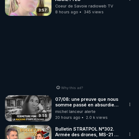
Coeur de Savoie radioweb TV
3:57
8 hours ago
345 views
Why this ad?
07/08: une preuve que nous
somme passé en absurdie
une dictature qui veut faire
michel lanceur alerte
taire ses opposant !
9:55
20 hours ago
2.0 k views
Bulletin STRATPOL N°302.
Armée des drones, MS-21 en