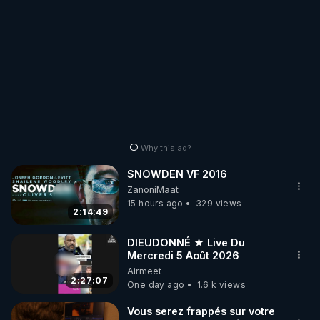
Why this ad?
SNOWDEN VF 2016
ZanoniMaat
15 hours ago
329 views
2:14:49
DIEUDONNÉ ★ Live Du
Mercredi 5 Août 2026
Airmeet
2:27:07
One day ago
1.6 k views
Vous serez frappés sur votre