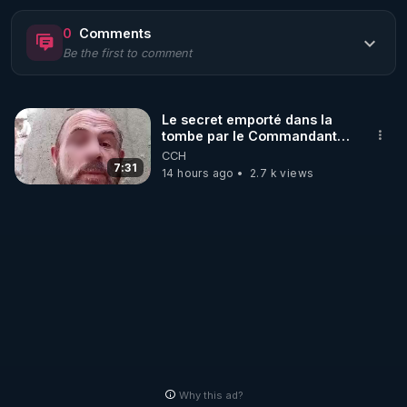
https://www.rgnr.fr/presentation.html
0
Comments
Be the first to comment
🌱 LE MAGAZINE RÉGÉNÈRE 

http://rgnr.li/ymag
Le secret emporté dans la
tombe par le Commandant
🌱 LA BOUTIQUE DU MAGAZINE

Cousteau le 25 juin 1997
CCH
Pour obtenir les anciens numéros que vous avez 
7:31
14 hours ago
2.7 k views
https://boutique.magazine-regenere.fr/
🌱 FIL TELEGRAM

Écoutez les podcasts gratuits de Thierry et les 
https://t.me/rgnr_fr
🌱 FACEBOOK

Why this ad?
http://rgnr.li/facebook