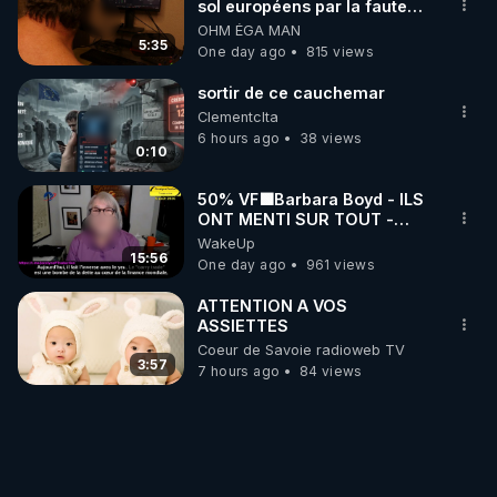
sol européens par la faute
des dirigeants qui s'en
OHM ÉGA MAN
mettent dans le nez
5:35
One day ago
815 views
sortir de ce cauchemar
Clementclta
6 hours ago
38 views
0:10
50% VF🟩Barbara Boyd - ILS
ONT MENTI SUR TOUT -
Jocelyne Traduction
WakeUp
15:56
One day ago
961 views
ATTENTION A VOS
ASSIETTES
Coeur de Savoie radioweb TV
3:57
7 hours ago
84 views