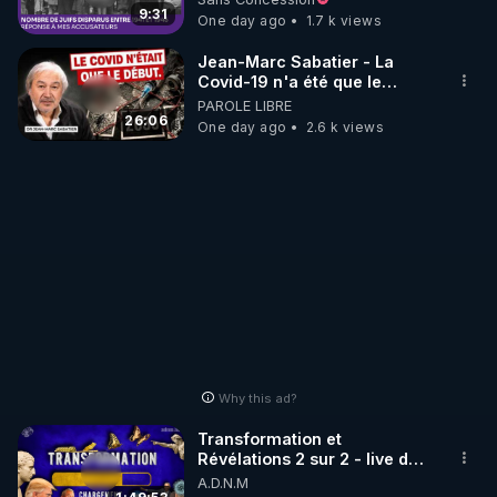
http://rgnr.li/stages
9:31
One day ago
1.7 k views
_________

Jean-Marc Sabatier - La
Covid-19 n'a été que le
début - L'ARNm & l'ARNm-aa
PAROLE LIBRE
LES CODES PROMO DES PARTENAIRES

jusqu où auront-t-il ?
26:06
One day ago
2.6 k views
▶ 10 % de réduction sur toute la boutique 
WARMCOOK (Kuvings) : 

Rendez-vous sur : 
http://rgnr.li/warmcook
 avec le 
code : REGENERE10

▶ 10 % de réduction sur une sélection de produits 
de la boutique VIDYA : 

Rendez-vous sur : 
http://rgnr.li/vidya
 avec le code : 
REGENERE10

Why this ad?
▶ 10 % de réduction sur les extracteurs de la 
Transformation et
marque SANA : 

Révélations 2 sur 2 - live du
07/08/26
A.D.N.M
Rendez-vous sur 
http://rgnr.li/lechoubrave
 avec le 