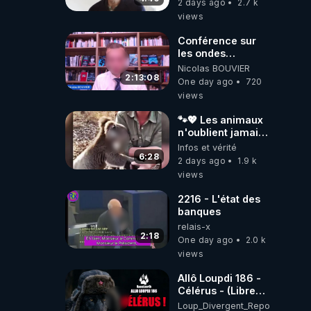
2 days ago
2.7 k
views
Conférence sur
les ondes
électromagnétiques
Nicolas BOUVIER
par Grégoire
2:13:08
One day ago
720
Caustru et Bart de
views
Wever !
🐾💖 Les animaux
n'oublient jamais
ceux qu'ils
Infos et vérité
aiment… 🥹❤️
6:28
2 days ago
1.9 k
views
2216 - L'état des
banques
relais-x
2:18
One day ago
2.0 k
views
Allô Loupdi 186 -
Célérus - (Libre
Antenne) - Loup
Loup_Divergent_Reposts