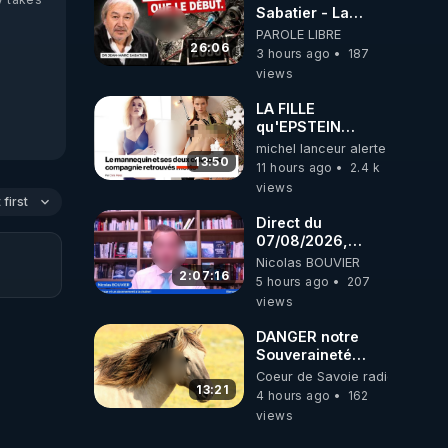
ukrainienne
Sabatier - La
Covid-19 n'a été
PAROLE LIBRE
que le début -
26:06
3 hours ago
187
L'ARN messager
views
jusqu où ira-t-il ?
LA FILLE
qu'EPSTEIN
VOULAIT CACHER
michel lanceur alerte
13:50
11 hours ago
2.4 k
views
first
Direct du
07/08/2026,
présenté par
Nicolas BOUVIER
Nicolas BOUVIER
2:07:16
5 hours ago
207
views
DANGER notre
Souveraineté
Alimentaire est
Coeur de Savoie radioweb TV
attaqué...
13:21
4 hours ago
162
views