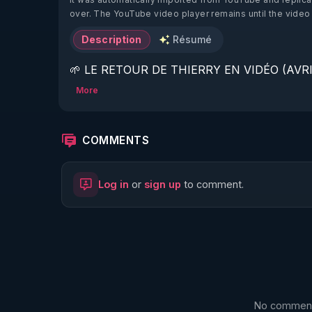
over. The YouTube video player remains until the video
Description
Résumé
🌱 LE RETOUR DE THIERRY EN VIDÉO (AVRIL
More
https://www.rgnr.fr/presentation.html
🌱 LE MAGAZINE RÉGÉNÈRE 

COMMENTS
http://rgnr.li/ymag
Log in
or
sign up
to comment.
🌱 LA BOUTIQUE DU MAGAZINE

https://boutique.magazine-regenere.fr/
🌱 FIL TELEGRAM

https://t.me/rgnr_fr
No comments