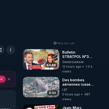
Why this ad?
Bulletin
STRATPOL N°302.
Armée des
Generousbear
drones, MS-21 en
44:48
12 hours ago
1.0 k
série, missiles
views
coréens.
07.08.2026.
eo
Des bombes
aériennes russes
anéantissent les
LEF
centres de
0:33
5 hours ago
687
contrôle de
views
drones de 3
brigades
Jean-Marc
y takes