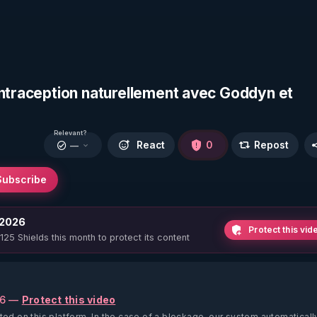
ontraception naturellement avec Goddyn et
Relevant?
React
0
Repost
—
Subscribe
 2026
Protect this vid
 125 Shields this month to protect its content
26 —
Protect this video
ted on this platform.
In the case of a blockage, our system automaticall