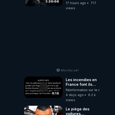
Divergent
3:20:08
17 hours ago
717
2026.08.06
views
Why this ad?
Les incendies en
France font ils
partie d' un plan
Réinformation sur le monde
qui aurait débuté
9:16
4 days ago
9.2 k
le 11 septembre
views
2001 ?
Le piège des
voitures