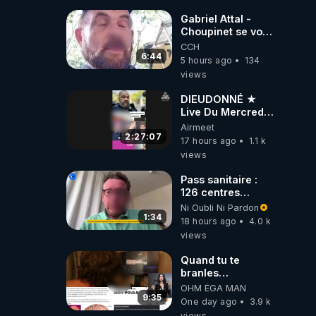
Gabriel Attal -
Choupinet se voit
en haut de
CCH
l'affiche
6:44
5 hours ago
134
views
DIEUDONNÉ ★
Live Du Mercredi
5 Août 2026
Airmeet
2:27:07
17 hours ago
1.1 k
views
Pass sanitaire :
126 centres
commerciaux
Ni Oubli Ni Pardon
concernés par
1:34
18 hours ago
4.0 k
l'obligation dans
views
toute la France
Quand tu te
branles
bonhomme tu
OHM ÉGA MAN
émets des ondes
9:35
One day ago
3.9 k
ils ont juste omis
views