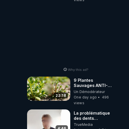
de t'expliquer
Why this ad?
9 Plantes
Sauvages ANTI-
FAMINE: ces
Un Démodérateur
Ressources
22:18
One day ago
496
NUTRITIVES&MéDICINALES
views
JARDIN&des
Haies
La problématique
des dents
dévitalisées et
TrueMedia
des implants
4:46