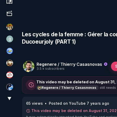
Science, history & spirituality
Culture, media & entertainment
Textes Sacrés & Maîtres Spirituels
Les cycles de la femme : Gérer la c
g
Ducoeurjoly (PART 1)
gilo59
Tonton Posture Débrief
Regenere / Thierry Casasnovas
patatrak
3.5 k subscribers
JSF - TV
This video may be deleted on August 31,
still needs
Regenere / Thierry Casasnovas
Chercheur de vérité
▼
View More
65 views
Posted on YouTube 7 years ago
This video may be deleted on August 31, 20
It was automatically imported from YouTube and replica