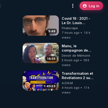
Log in
Covid 19 : 2021 -
Le Dr. Louis
Fouché renverse
Finalscape
le plateau de
5:48
7 hours ago
1.6 k
CNews !
views
Manu, le
compagnon de
Kyria, raconte sa
Devoir de Mémoire
garde à vue
16:55
5 hours ago
563
musclée.
views
PARTAGEZ!
Transformation et
Révélations 2 sur
2 - live du
A.D.N.M
07/08/26
1:49:53
4 hours ago
1.1 k
views