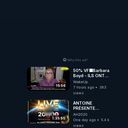
Why this ad?
50% VF🟩Barbara
Boyd - ILS ONT
MENTI SUR TOUT
WakeUp
-Jocelyne
15:56
7 hours ago
363
Traduction
views
ANTOINE
PRÉSENTE
AH2020 LE LIVE
AH2020
20H ***DU
1:35:50
One day ago
5.4 k
06/08/2026***
views