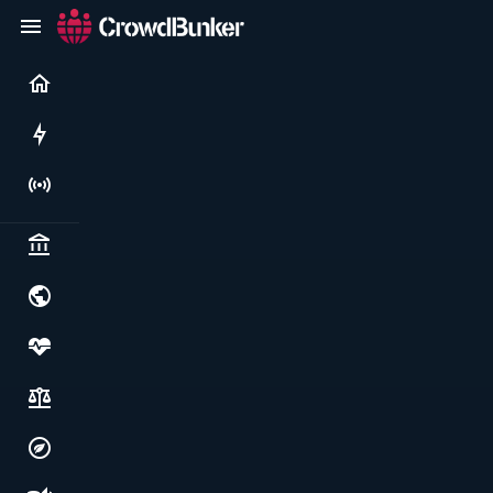
Current
Rushes
Live
Politics & institutions
World & geopolitics
Health, food & wellbeing
Society, justice & freedoms
Economy, environment & technology