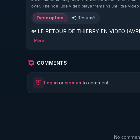
over. The YouTube video player remains until the video
Description
Résumé
🌱 LE RETOUR DE THIERRY EN VIDÉO (AVRIL
More
https://www.rgnr.fr/presentation.html
🌱 LE MAGAZINE RÉGÉNÈRE 

COMMENTS
http://rgnr.li/ymag
Log in
or
sign up
to comment.
🌱 LA BOUTIQUE DU MAGAZINE

https://boutique.magazine-regenere.fr/
🌱 FIL TELEGRAM

https://t.me/rgnr_fr
No comments