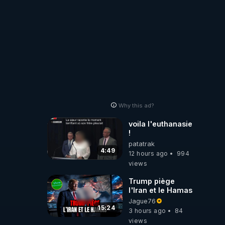
Why this ad?
voila l'euthanasie
!
patatrak
4:49
12 hours ago
994
views
Trump piège
l'Iran et le Hamas
Jague76
15:24
3 hours ago
84
views