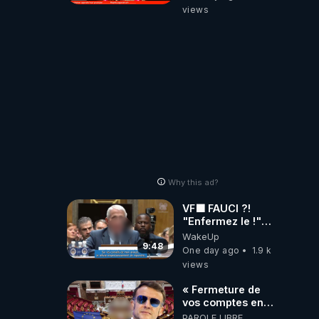
views
Why this ad?
VF🟩 FAUCI ?!
"Enfermez le !"
(Lock him up!) -
WakeUp
Quartz Traduction
9:48
One day ago
1.9 k
views
« Fermeture de
vos comptes en
banque ! » :
PAROLE LIBRE