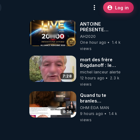
Log in
ANTOINE
PRÉSENTE
AH2020 LE LIVE
AH2020
20H ***DU
One hour ago
1.4 k
06/08/2026***
views
mort des frère
Bogdanoff : le
mensonge d état
michel lanceur alerte
7:28
12 hours ago
2.3 k
views
Quand tu te
branles
bonhomme tu
OHM ÉGA MAN
émets des ondes
9:36
9 hours ago
1.4 k
ils ont juste omis
views
de t'expliquer