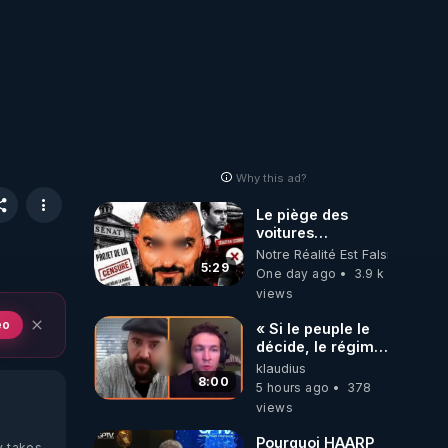
Why this ad?
Le piège des
voitures
électriques se
Notre Réalité Est Falsifiée Et F
referme sur les
5:29
One day ago
3.9 k
usagers !
views
eo
« Si le peuple le
décide, le régime
peut tomber
klaudius
demain ! »
8:00
5 hours ago
378
views
Pourquoi HAARP
y takes