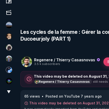
Science, history & spirituality
Culture, media & entertainment
michel lanceur alerte
Les cycles de la femme : Gérer la c
Ducoeurjoly (PART 1)
DataCenter
Priscane
Regenere / Thierry Casasnovas
Nicolas BOUVIER
3.5 k subscribers
Chercheur de vérité
This video may be deleted on August 31,
still needs
Regenere / Thierry Casasnovas
WakeUp
▼
View More
65 views
Posted on YouTube 7 years ago
This video may be deleted on August 31, 20
It was automatically imported from YouTube and replica