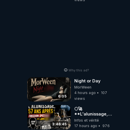
2001 ?
Why this ad?
Night or Day
MorWeen
4 hours ago
107
6:05
views
🌕🚀
**L'alunissage,
57 ans après :
Infos et vérité
Émission spéciale
3:46:45
17 hours ago
976
avec John Doe