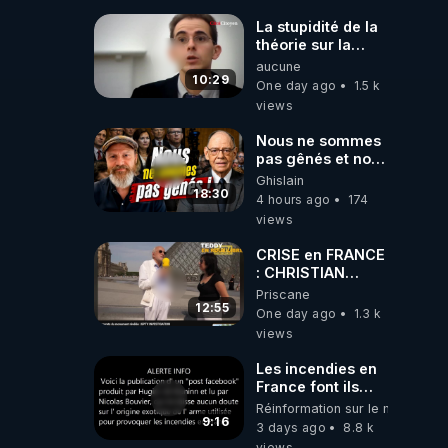
La stupidité de la
théorie sur la
responsabilité de
aucune
l’homme
10:29
One day ago
1.5 k
concernant le
views
dioxyde de
carbone.
Nous ne sommes
pas gênés et nous
n’avons pas
Ghislain
besoin de nous
18:30
4 hours ago
174
excuser ! #jw
views
#jehovah
#collegecentral
CRISE en FRANCE
: CHRISTIAN
COTTEN FAIT une
Priscane
étrange
12:55
One day ago
1.3 k
découverte
views
Les incendies en
France font ils
partie d' un plan
Réinformation sur le monde
qui aurait débuté
9:16
3 days ago
8.8 k
le 11 septembre
views