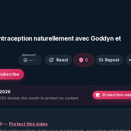
ontraception naturellement avec Goddyn et
Relevant?
React
0
Repost
—
Subscribe
 2026
Protect this vid
 125 Shields this month to protect its content
26 —
Protect this video
ted on this platform.
In the case of a blockage, our system automaticall