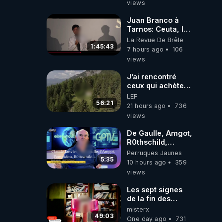
views
!** 👨 🚀✨
Juan Branco à
Tarnos: Ceuta, le
narcotrafic et le
La Revue De Brêle
pouvoir en France
1:45:43
7 hours ago
106
views
J’ai rencontré
ceux qui achètent
des bunkers pour
LEF
survivre à la fin
56:21
21 hours ago
736
du monde
views
De Gaulle, Amgot,
R0thschild,
Macron &
Perruques Jaunes
Pompidou…
5:35
10 hours ago
359
Macron Claude
views
Janvier, GPTV, 18
X 2024
Les sept signes
de la fin des
temps selon
misterx
l’intervenant
49:03
One day ago
731