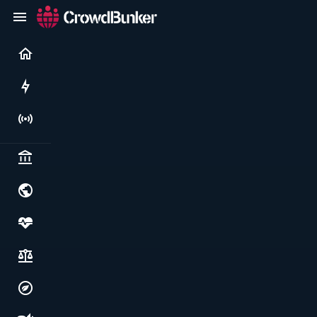
Current
Rushes
Live
Politics & institutions
World & geopolitics
Health, food & wellbeing
Society, justice & freedoms
Economy, environment & technology