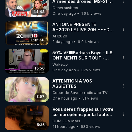
Armée des drones, MS-21 en
série, missiles coréens.
Generousbear
07.08.2026.
44:48
One day ago
1.6 k views
ANTOINE PRÉSENTE
AH2020 LE LIVE 20H ***DU
06/08/2026***
AH2020
1:35:50
2 days ago
6.0 k views
50% VF🟩Barbara Boyd - ILS
ONT MENTI SUR TOUT -
Jocelyne Traduction
WakeUp
15:56
One day ago
875 views
ATTENTION A VOS
ASSIETTES
Coeur de Savoie radioweb TV
3:57
One hour ago
51 views
Vous serez frappés sur votre
sol européens par la faute
des dirigeants qui s'en
OHM ÉGA MAN
mettent dans le nez
5:35
21 hours ago
633 views