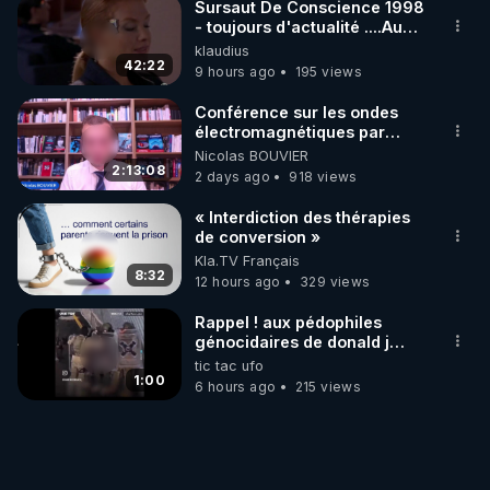
Sursaut De Conscience 1998
- toujours d'actualité ....Au
Dela Du Réel
klaudius
42:22
9 hours ago
195 views
Conférence sur les ondes
électromagnétiques par
Grégoire Caustru et Bart de
Nicolas BOUVIER
Wever !
2:13:08
2 days ago
918 views
« Interdiction des thérapies
de conversion »
Kla.TV Français
8:32
12 hours ago
329 views
Rappel ! aux pédophiles
génocidaires de donald j
trump et ses supporters
tic tac ufo
trumpistes 424et 666.
1:00
6 hours ago
215 views