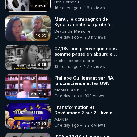
Ben Garneau
Rendez-vous sur 
http://rgnr.li/lechoubrave
 avec le 
23:26
16 hours ago
1.6 k views
code : REGENERE10

Manu, le compagnon de
▶ 30 jours gratuit sur l’application de méditation et 
Kyria, raconte sa garde à
vue musclée. PARTAGEZ!
Devoir de Mémoire
de bien-être ENVOL :

16:55
One day ago
2.3 k views
Rendez-vous sur 
https://www.envol.app/code
 avec 
le code : REGENERE
07/08: une preuve que nous
somme passé en absurdie
une dictature qui veut faire
michel lanceur alerte
taire ses opposant !
9:55
13 hours ago
1.7 k views
Philippe Guillemant sur l’IA,
la conscience et les OVNI
Nicolas BOUVIER
2:07:19
One day ago
909 views
Transformation et
Révélations 2 sur 2 - live du
07/08/26
A.D.N.M
1:49:53
One day ago
2.2 k views
2218 - 14-18 - L'épuration