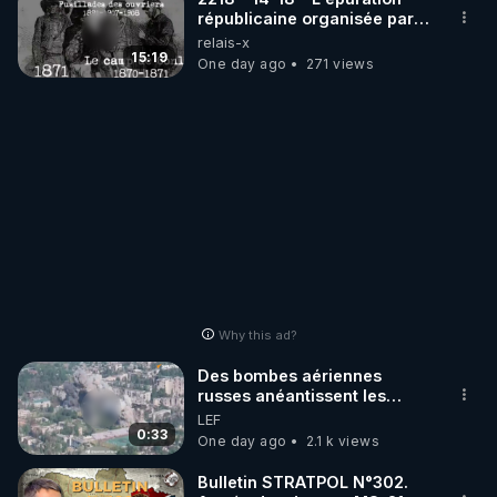
républicaine organisée par
les frères de la truelle
relais-x
15:19
One day ago
271 views
Why this ad?
Des bombes aériennes
russes anéantissent les
centres de contrôle de
LEF
drones de 3 brigades
0:33
One day ago
2.1 k views
ukrainienne
Bulletin STRATPOL N°302.