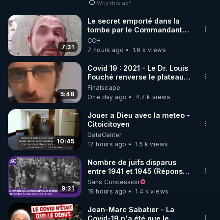
Why this ad?
http://rgnr.li/facebook
Le secret emporté dans la
tombe par le Commandant
🌱 INSTAGRAM

Cousteau le 25 juin 1997
CCH
7:31
7 hours ago
1.6 k views
https://www.instagram.com/rdlr_thierrycasasnovas/
http://rgnr.li/instagram
Covid 19 : 2021 - Le Dr. Louis
Fouché renverse le plateau
de CNews !
Finalscape
🌱 LA NEWSLETTER

5:48
One day ago
4.7 k views
Pour ne pas rater l’actualité RGNR (stages, 
Jouer a Dieu avec la meteo -
Citoicitoyen
http://rgnr.li/news
DataCenter
10:45
17 hours ago
1.5 k views
🌱 VIDÉOS NON CENSURÉES SUR ODYSEE 

Toutes les vidéos Youtube sont aussi sur la 
Nombre de juifs disparus
entre 1941 et 1945 (Réponse
à mes accusateurs)
Sans Concession
http://rgnr.li/odysee
9:31
19 hours ago
1.4 k views
🌱 LES STAGES EN PRÉSENTIEL

Jean-Marc Sabatier - La
Covid-19 n'a été que le