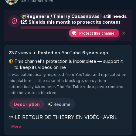
3.5 k subscribers
Regenere / Thierry Casasnovas
still needs
125 Shields this month to protect its content
Protect this channel
237 views
Posted on YouTube 6 years ago
This channel's protection is incomplete — support it
to keep its videos online
It was automatically imported from YouTube and replicated on
this platform.
In the case of a blockage, our system
automatically takes over. The YouTube video player remains
until the video is blocked.
Description
Résumé
🌱 LE RETOUR DE THIERRY EN VIDÉO (AVRIL 
2022)!

More
Découvrez la saison 2 des vidéos sur le nouveau 