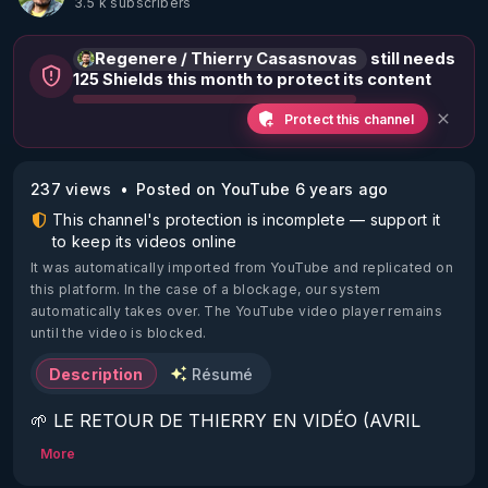
3.5 k subscribers
Regenere / Thierry Casasnovas
still needs
125 Shields this month to protect its content
Protect this channel
237 views
Posted on YouTube 6 years ago
This channel's protection is incomplete — support it
to keep its videos online
It was automatically imported from YouTube and replicated on
this platform.
In the case of a blockage, our system
automatically takes over. The YouTube video player remains
until the video is blocked.
Description
Résumé
🌱 LE RETOUR DE THIERRY EN VIDÉO (AVRIL 
2022)!

More
Découvrez la saison 2 des vidéos sur le nouveau 