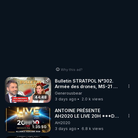
Why this ad?
Bulletin STRATPOL N°302.
Armée des drones, MS-21 en
série, missiles coréens.
Generousbear
07.08.2026.
44:48
3 days ago
2.0 k views
ANTOINE PRÉSENTE
AH2020 LE LIVE 20H ***DU
06/08/2026***
AH2020
1:35:50
3 days ago
6.8 k views