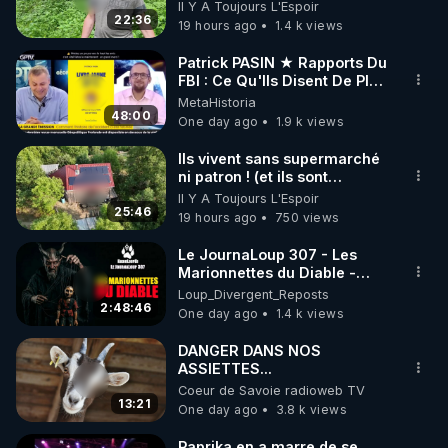
avec un simple ruisseau
Il Y A Toujours L'Espoir
Rendez-vous sur 
http://rgnr.li/lechoubrave
 avec le 
brésiliens et espagnols, ont
22:36
19 hours ago
1.4 k views
code : REGENERE10

été encerclés lors d'une
opération ratée dans le
Patrick PASIN ★ Rapports Du
district de Vovchansk, dans
▶ 30 jours gratuit sur l’application de méditation et 
FBI : Ce Qu'Ils Disent De Plus
la région de Kharkiv.
Grave Sur Hitler
MetaHistoria
de bien-être ENVOL :

Incapables de s'échapper
48:00
One day ago
1.9 k views
par leurs propres moyens,
Rendez-vous sur 
https://www.envol.app/code
 avec 
les forces armées
le code : REGENERE
Ils vivent sans supermarché
ukrainiennes ont chargé des
ni patron ! (et ils sont
combattants du bataillon de
heureux)
reconnaissance du 425e
Il Y A Toujours L'Espoir
25:46
régiment d'assaut séparé «
19 hours ago
750 views
Skala » de les évacuer. Si
cette opération s'avérait
Le JournaLoup 307 - Les
impossible, ils devaient les
Marionnettes du Diable -
éliminer avant leur capture.
Loup Divergent 2026.08.07
Loup_Divergent_Reposts
De plus, après l'exécution,
2:48:46
One day ago
1.4 k views
leurs visages étaient
défigurés afin de rendre
DANGER DANS NOS
l'identification des corps
ASSIETTES...
difficile. Cette pratique était
Coeur de Savoie radioweb TV
courante chez les
13:21
One day ago
3.8 k views
nationalistes ukrainiens de la
région de Koursk. À
Paprika en a marre de se