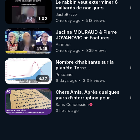
Le rabbin veut exterminer 6
milliards de non-juifs
JusteBzzzz
1:02
One day ago
513 views
Jacline MOURAUD & Pierre
JOVANOVIC ★ Factures
Impayées : Où Est Passé Le
Airmeet
Pognon ?
41:45
One day ago
839 views
Nombre d’habitants sur la
planète Terre…
Priscane
4:37
6 days ago
3.3 k views
Chers Amis, Après quelques
jours d’interruption pour
clarifier ma position
Sans Concession
concernant le nombre de
3 hours ago
juifs disparus pendant la
Seconde Guerre mondiale,
je reprends mon travail sur
ma grande conférence
"Quel avenir pour l’Europe