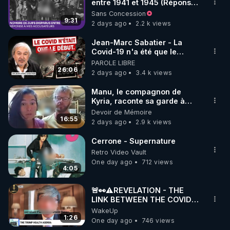
entre 1941 et 1945 (Réponse
à mes accusateurs)
Sans Concession
9:31
2 days ago
2.2 k views
Jean-Marc Sabatier - La
Covid-19 n'a été que le
début - L'ARNm & l'ARNm-aa
PAROLE LIBRE
jusqu où auront-t-il ?
26:06
2 days ago
3.4 k views
Manu, le compagnon de
Kyria, raconte sa garde à
vue musclée. PARTAGEZ!
Devoir de Mémoire
16:55
2 days ago
2.9 k views
Cerrone - Supernature
Retro Video Vault
One day ago
712 views
4:05
🚨👀⚠️REVELATION - THE
LINK BETWEEN THE COVID
VACCINE AND CANCER -LIEN
WakeUp
VACCIN COVID ET CANCER
1:26
One day ago
746 views