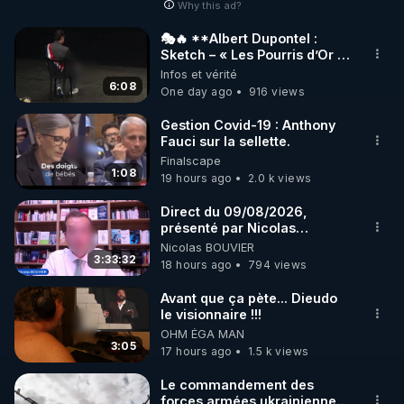
Why this ad?
http://rgnr.li/facebook
🎭🔥 **Albert Dupontel :
Sketch – « Les Pourris d’Or »
🌱 INSTAGRAM

🏆💰**
Infos et vérité
6:08
One day ago
916 views
https://www.instagram.com/rdlr_thierrycasasnovas/
http://rgnr.li/instagram
Gestion Covid-19 : Anthony
Fauci sur la sellette.
Finalscape
🌱 LA NEWSLETTER

1:08
19 hours ago
2.0 k views
Pour ne pas rater l’actualité RGNR (stages, 
Direct du 09/08/2026,
présenté par Nicolas
http://rgnr.li/news
BOUVIER
Nicolas BOUVIER
3:33:32
18 hours ago
794 views
🌱 VIDÉOS NON CENSURÉES SUR ODYSEE 

Toutes les vidéos Youtube sont aussi sur la 
Avant que ça pète... Dieudo
le visionnaire !!!
OHM ÉGA MAN
http://rgnr.li/odysee
3:05
17 hours ago
1.5 k views
🌱 LES STAGES EN PRÉSENTIEL

Le commandement des
forces armées ukrainiennes