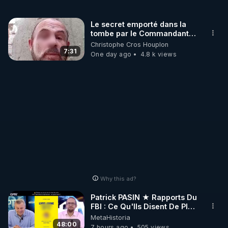
la Sexualité » ?

#EducationL31216Abrogation
Le secret emporté dans la
tombe par le Commandant
Cousteau le 25 juin 1997
Christophe Cros Houplon
7:31
One day ago
4.8 k views
Why this ad?
Patrick PASIN ★ Rapports Du
FBI : Ce Qu'Ils Disent De Plus
Grave Sur Hitler
MetaHistoria
48:00
7 hours ago
505 views