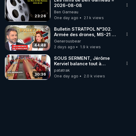
2026-08-08
Ben Garneau
23:26
One day ago
2.1 k views
Bulletin STRATPOL N°302.
Armée des drones, MS-21 en
série, missiles coréens.
Generousbear
07.08.2026.
44:48
2 days ago
1.9 k views
SOUS SERMENT, Jérôme
Kerviel balance tout à
l'Assemblée !
patatrak
30:36
One day ago
2.0 k views