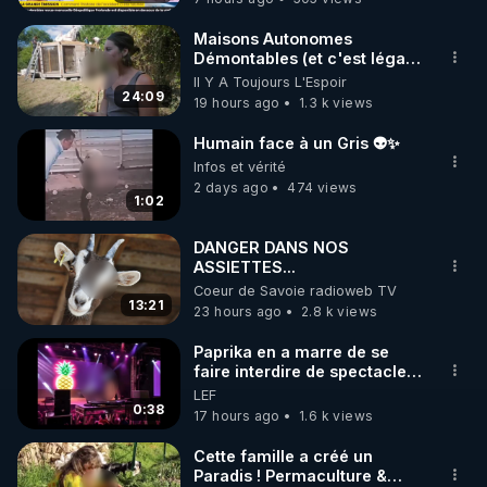
Maisons Autonomes
Démontables (et c'est légal).
Visite éco village en
Il Y A Toujours L'Espoir
Bretagne
24:09
19 hours ago
1.3 k views
Humain face à un Gris 👽✨
Infos et vérité
2 days ago
474 views
1:02
DANGER DANS NOS
ASSIETTES...
Coeur de Savoie radioweb TV
13:21
23 hours ago
2.8 k views
Paprika en a marre de se
faire interdire de spectacle.
Elle décide donc de devenir
LEF
DJ !
0:38
17 hours ago
1.6 k views
Cette famille a créé un
Paradis ! Permaculture &