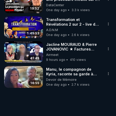
sante du president - Nexus
DataCenter
19:52
One day ago
3.3 k views
Transformation et
Révélations 2 sur 2 - live du
07/08/26
A.D.N.M
1:49:53
One day ago
2.6 k views
Jacline MOURAUD & Pierre
JOVANOVIC ★ Factures
Impayées : Où Est Passé Le
Airmeet
Pognon ?
41:45
9 hours ago
410 views
Manu, le compagnon de
Kyria, raconte sa garde à
vue musclée. PARTAGEZ!
Devoir de Mémoire
16:55
One day ago
2.7 k views