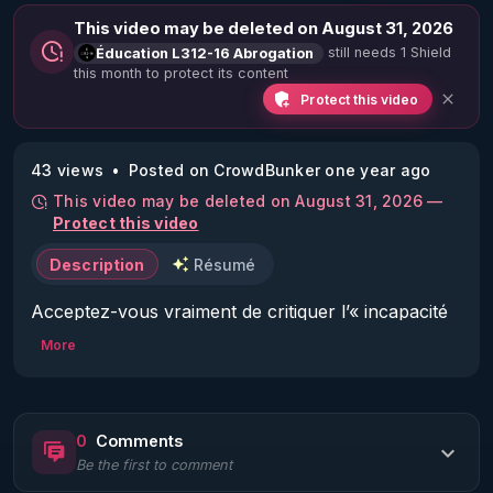
This video may be deleted on August 31, 2026
still needs 1 Shield
Éducation L312-16 Abrogation
this month to protect its content
Protect this video
43 views
Posted on CrowdBunker one year ago
This video may be deleted on August 31, 2026 —
Protect this video
Description
Résumé
Acceptez-vous vraiment de critiquer l’« incapacité 
des gouvernants à faire respecter une loi qui est 
More
celle d’interdire le porno avant 18 ans », tout en 
validant le prétexte de la lutte contre les 
conséquences de l’accès des (adolescents) 
0
Comments
mineurs à la pornographie, invoqué par ces 
Be the first to comment
mêmes gouvernants, pour justifier l’« Éducation à 