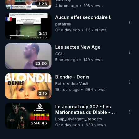
VACCIN COVID ET CANCER
1:26
4 hours ago
195 views
Aucun effet secondaire !.
patatrak
One day ago
1.2 k views
3:41
Les sectes New Age
CCH
5 hours ago
149 views
23:30
Blondie - Denis
Retro Video Vault
19 hours ago
984 views
2:15
Le JournaLoup 307 - Les
Marionnettes du Diable -
Loup Divergent 2026.08.07
Loup_Divergent_Reposts
2:48:46
One day ago
630 views