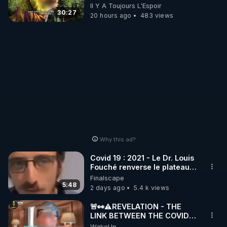
Autonomie
Il Y A Toujours L'Espoir
30:27
20 hours ago
483 views
Why this ad?
Covid 19 : 2021 - Le Dr. Louis
Fouché renverse le plateau
de CNews !
Finalscape
5:48
2 days ago
5.4 k views
🚨👀⚠️REVELATION - THE
LINK BETWEEN THE COVID
VACCINE AND CANCER -LIEN
WakeUp