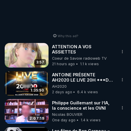
Why this ad?
ATTENTION A VOS
ASSIETTES
Coeur de Savoie radioweb TV
3:57
21 hours ago
1.1 k views
ANTOINE PRÉSENTE
AH2020 LE LIVE 20H ***DU
06/08/2026***
AH2020
1:35:50
2 days ago
6.4 k views
Philippe Guillemant sur l’IA,
la conscience et les OVNI
Nicolas BOUVIER
2:07:19
One day ago
1.4 k views
Les films de Ben Garneau =