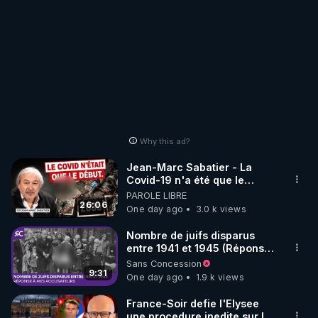
Why this ad?
Jean-Marc Sabatier - La
Covid-19 n'a été que le
début - L'ARNm & l'ARNm-aa
PAROLE LIBRE
jusqu où auront-t-il ?
26:06
One day ago
3.0 k views
Nombre de juifs disparus
entre 1941 et 1945 (Réponse
à mes accusateurs)
Sans Concession
9:31
One day ago
1.9 k views
France-Soir defie l'Elysee
une procedure inedite sur la