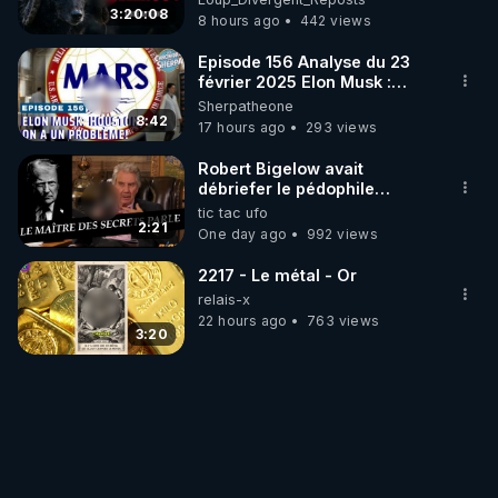
3:20:08
8 hours ago
442 views
Episode 156 Analyse du 23
février 2025 Elon Musk :
Houston , on a un problème !
Sherpatheone
8:42
17 hours ago
293 views
Robert Bigelow avait
débriefer le pédophile
génocidaire de donald j
tic tac ufo
trump
2:21
One day ago
992 views
2217 - Le métal - Or
relais-x
22 hours ago
763 views
3:20