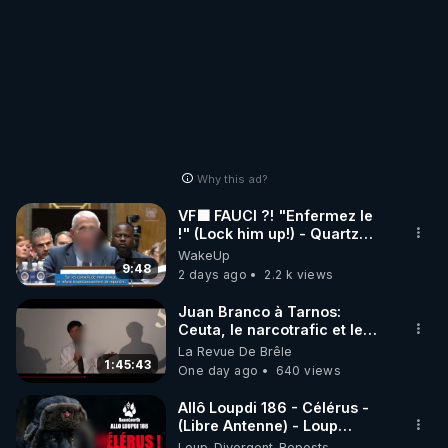
Why this ad?
VF🟩 FAUCI ?! "Enfermez le
!" (Lock him up!) - Quartz
Traduction
WakeUp
9:48
2 days ago
2.2 k views
Juan Branco à Tarnos:
Ceuta, le narcotrafic et le
pouvoir en France
La Revue De Brêle
1:45:43
One day ago
640 views
Allô Loupdi 186 - Célérus -
(Libre Antenne) - Loup
Divergent 2026.08.06
Loup_Divergent_Reposts