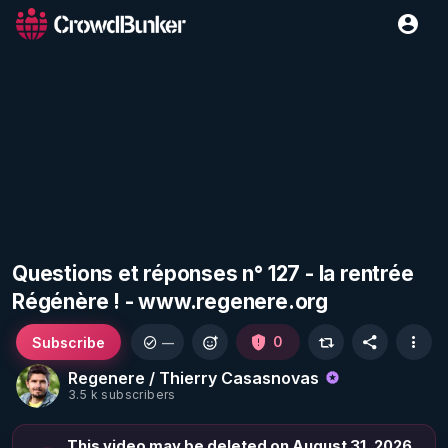
Questions et réponses n° 127 - la rentrée
Régénère ! - www.regenere.org
Subscribe
0
—
Regenere / Thierry Casasnovas
3.5 k subscribers
This video may be deleted on August 31, 2026