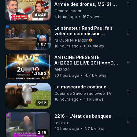
Armée des drones, MS-21 en
🌱 INSTAGRAM

série, missiles coréens.
Generousbear
07.08.2026.
44:48
4 hours ago
167 views
https://www.instagram.com/rdlr_thierrycasasnovas/
http://rgnr.li/instagram
Le sénateur Rand Paul fait
voter en commission
l'outrage au Congrès contre
Ni Oubli Ni Pardon
🌱 LA NEWSLETTER

Anthony Fauci
1:07
10 hours ago
834 views
Pour ne pas rater l’actualité RGNR (stages, 
ANTOINE PRÉSENTE
AH2020 LE LIVE 20H ***DU
http://rgnr.li/news
06/08/2026***
AH2020
1:35:50
20 hours ago
4.7 k views
🌱 VIDÉOS NON CENSURÉES SUR ODYSEE 

Toutes les vidéos Youtube sont aussi sur la 
La mascarade continue...
Coeur de Savoie radioweb TV
16 hours ago
1.1 k views
http://rgnr.li/odysee
5:22
🌱 LES STAGES EN PRÉSENTIEL

2216 - L'état des banques
relais-x
23 hours ago
1.7 k views
http://rgnr.li/stages
2:18