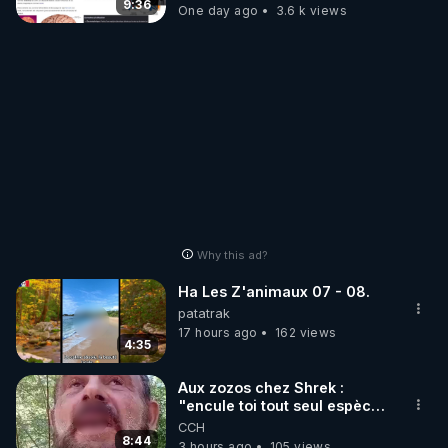
t'expliquer
9:36
One day ago
3.6 k views
Why this ad?
Ha Les Z'animaux 07 - 08.
patatrak
17 hours ago
162 views
4:35
Aux zozos chez Shrek :
"encule toi tout seul espèce
de mal polish"
CCH
8:44
3 hours ago
105 views