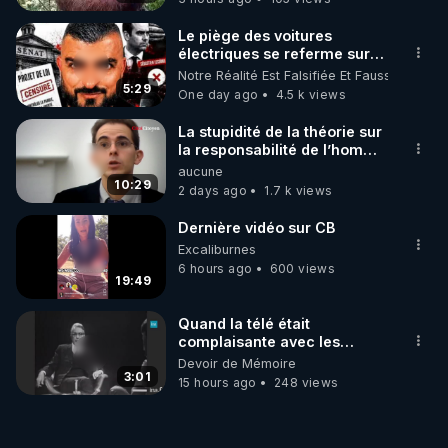
Le piège des voitures
électriques se referme sur
les usagers !
Notre Réalité Est Falsifiée Et Fausse
5:29
One day ago
4.5 k views
La stupidité de la théorie sur
la responsabilité de l’homme
concernant le dioxyde de
aucune
carbone.
10:29
2 days ago
1.7 k views
Dernière vidéo sur CB
Excaliburnes
6 hours ago
600 views
19:49
Quand la télé était
complaisante avec les
pédophiles
Devoir de Mémoire
3:01
15 hours ago
248 views