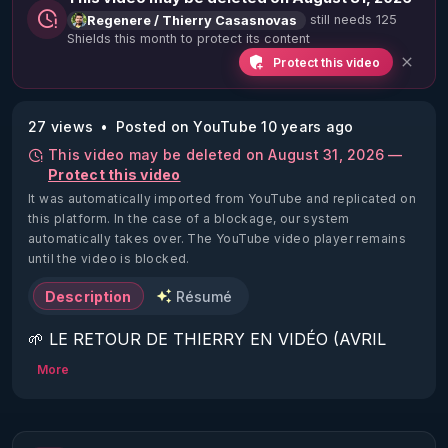
still needs 125
Regenere / Thierry Casasnovas
Shields this month to protect its content
Protect this video
27 views
Posted on YouTube 10 years ago
This video may be deleted on August 31, 2026 —
Protect this video
It was automatically imported from YouTube and replicated on
this platform.
In the case of a blockage, our system
automatically takes over. The YouTube video player remains
until the video is blocked.
Description
Résumé
🌱 LE RETOUR DE THIERRY EN VIDÉO (AVRIL 
2022)!

More
Découvrez la saison 2 des vidéos sur le nouveau 
https://www.rgnr.fr/presentation.html