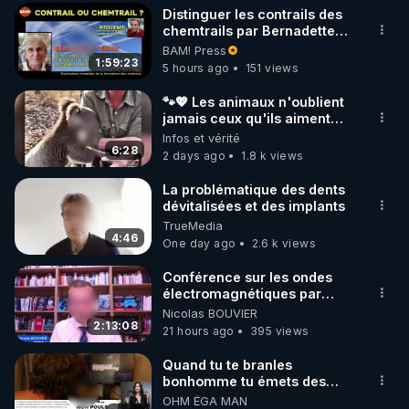
Distinguer les contrails des
▶ 30 jours gratuit sur l’application de méditation et 
chemtrails par Bernadette
Bihin
BAM! Press
de bien-être ENVOL :

1:59:23
5 hours ago
151 views
Rendez-vous sur 
https://www.envol.app/code
 avec 
le code : REGENERE
🐾💖 Les animaux n'oublient
jamais ceux qu'ils aiment…
🥹❤️
Infos et vérité
6:28
2 days ago
1.8 k views
La problématique des dents
dévitalisées et des implants
TrueMedia
4:46
One day ago
2.6 k views
Conférence sur les ondes
électromagnétiques par
Grégoire Caustru et Bart de
Nicolas BOUVIER
Wever !
2:13:08
21 hours ago
395 views
Quand tu te branles
bonhomme tu émets des
ondes ils ont juste omis de
OHM ÉGA MAN