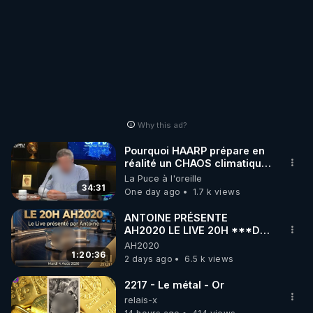
Why this ad?
Pourquoi HAARP prépare en
réalité un CHAOS climatique,
on répond
La Puce à l'oreille
34:31
One day ago
1.7 k views
ANTOINE PRÉSENTE
AH2020 LE LIVE 20H ***DU
04/08/2026*** 📷LE
AH2020
GRAND RÉVEIL EST EN
1:20:36
2 days ago
6.5 k views
MARCHE 📷
2217 - Le métal - Or
relais-x