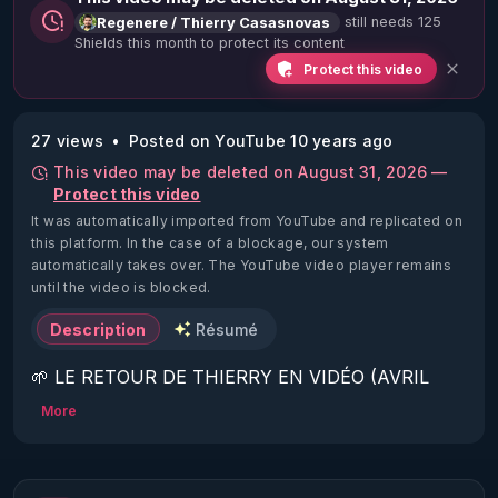
still needs 125
Regenere / Thierry Casasnovas
Shields this month to protect its content
Protect this video
27 views
Posted on YouTube 10 years ago
This video may be deleted on August 31, 2026 —
Protect this video
It was automatically imported from YouTube and replicated on
this platform.
In the case of a blockage, our system
automatically takes over. The YouTube video player remains
until the video is blocked.
Description
Résumé
🌱 LE RETOUR DE THIERRY EN VIDÉO (AVRIL 
2022)!

More
Découvrez la saison 2 des vidéos sur le nouveau 
https://www.rgnr.fr/presentation.html