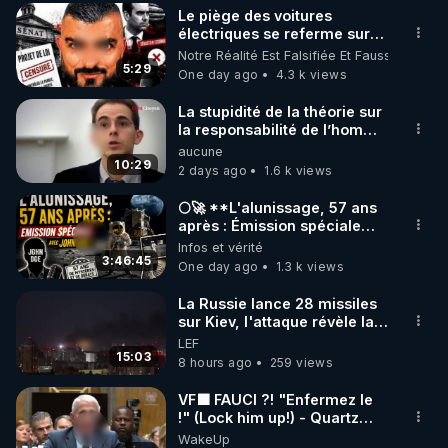
Le piège des voitures
▶ 30 jours gratuit sur l’application de méditation et 
électriques se referme sur
les usagers !
Notre Réalité Est Falsifiée Et Fausse
de bien-être ENVOL :

5:29
One day ago
4.3 k views
Rendez-vous sur 
https://www.envol.app/code
 avec 
le code : REGENERE
La stupidité de la théorie sur
la responsabilité de l’homme
concernant le dioxyde de
aucune
carbone.
10:29
2 days ago
1.6 k views
🌕🚀 **L'alunissage, 57 ans
après : Émission spéciale
avec John Doe !** 👨 🚀✨
Infos et vérité
3:46:45
One day ago
1.3 k views
La Russie lance 28 missiles
sur Kiev, l'attaque révèle la
faiblesse de Kiev
LEF
15:03
8 hours ago
259 views
VF🟩 FAUCI ?! "Enfermez le
!" (Lock him up!) - Quartz
Traduction
WakeUp