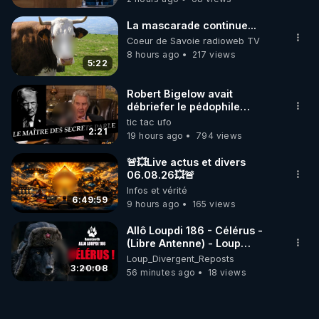
La mascarade continue...
Coeur de Savoie radioweb TV
8 hours ago
217 views
5:22
Robert Bigelow avait
débriefer le pédophile
génocidaire de donald j
tic tac ufo
trump
2:21
19 hours ago
794 views
🚨💥Live actus et divers
06.08.26💥🚨
Infos et vérité
6:49:59
9 hours ago
165 views
Allô Loupdi 186 - Célérus -
(Libre Antenne) - Loup
Divergent 2026.08.06
Loup_Divergent_Reposts
3:20:08
56 minutes ago
18 views