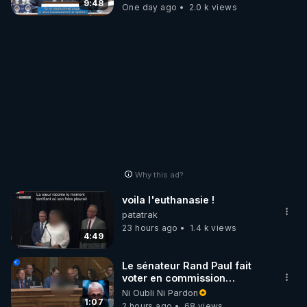
9:48
One day ago
2.0 k views
Why this ad?
voila l'euthanasie !
patatrak
23 hours ago
1.4 k views
4:49
Le sénateur Rand Paul fait
voter en commission
l'outrage au Congrès contre
Ni Oubli Ni Pardon
Anthony Fauci
1:07
2 hours ago
68 views