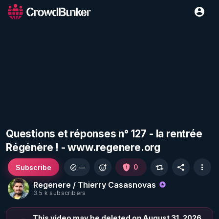
Questions et réponses n° 127 - la rentrée
Régénère ! - www.regenere.org
Subscribe
0
—
Regenere / Thierry Casasnovas
3.5 k subscribers
This video may be deleted on August 31, 2026