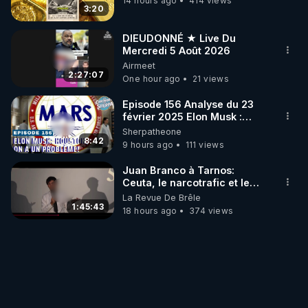
14 hours ago
414 views
3:20
DIEUDONNÉ ★ Live Du
Mercredi 5 Août 2026
Airmeet
2:27:07
One hour ago
21 views
Episode 156 Analyse du 23
février 2025 Elon Musk :
Houston , on a un problème !
Sherpatheone
8:42
9 hours ago
111 views
Juan Branco à Tarnos:
Ceuta, le narcotrafic et le
pouvoir en France
La Revue De Brêle
1:45:43
18 hours ago
374 views