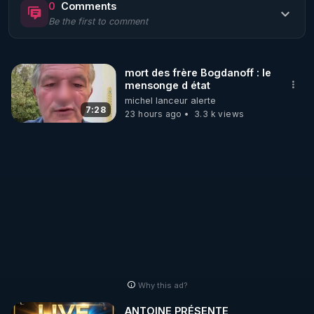
0
Comments
Be the first to comment
🌱 LE MAGAZINE RÉGÉNÈRE 

http://rgnr.li/ymag
mort des frère Bogdanoff : le
mensonge d état
🌱 LA BOUTIQUE DU MAGAZINE

michel lanceur alerte
Pour obtenir les anciens numéros que vous avez 
7:28
23 hours ago
3.3 k views
https://boutique.magazine-regenere.fr/
🌱 FIL TELEGRAM

Écoutez les podcasts gratuits de Thierry et les 
https://t.me/rgnr_fr
🌱 FACEBOOK

Why this ad?
http://rgnr.li/facebook
ANTOINE PRÉSENTE