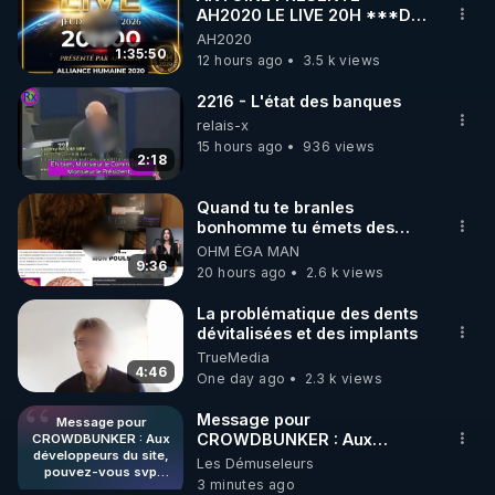
AH2020 LE LIVE 20H ***DU
🌱 INSTAGRAM

06/08/2026***
AH2020
1:35:50
12 hours ago
3.5 k views
https://www.instagram.com/rdlr_thierrycasasnovas/
http://rgnr.li/instagram
2216 - L'état des banques
relais-x
15 hours ago
936 views
🌱 LA NEWSLETTER

2:18
Pour ne pas rater l’actualité RGNR (stages, 
Quand tu te branles
bonhomme tu émets des
http://rgnr.li/news
ondes ils ont juste omis de
OHM ÉGA MAN
t'expliquer
9:36
20 hours ago
2.6 k views
🌱 VIDÉOS NON CENSURÉES SUR ODYSEE 

Toutes les vidéos Youtube sont aussi sur la 
La problématique des dents
dévitalisées et des implants
TrueMedia
http://rgnr.li/odysee
4:46
One day ago
2.3 k views
🌱 LES STAGES EN PRÉSENTIEL

Message pour
Message pour
CROWDBUNKER : Aux
CROWDBUNKER : Aux
développeurs du site,
développeurs du site,
Les Démuseleurs
http://rgnr.li/stages
pouvez-vous svp
pouvez-vous svp remettre la
3 minutes ago
remettre la