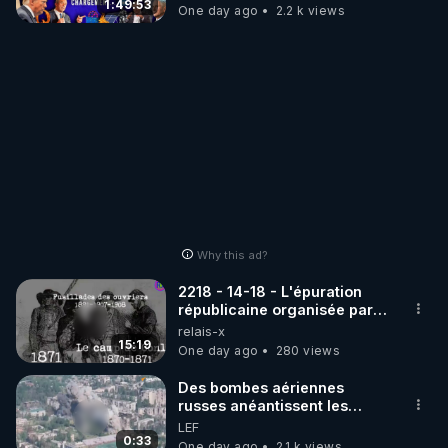
1:49:53
One day ago
2.2 k views
Why this ad?
2218 - 14-18 - L'épuration
républicaine organisée par
les frères de la truelle
relais-x
15:19
One day ago
280 views
Des bombes aériennes
russes anéantissent les
centres de contrôle de
LEF
drones de 3 brigades
0:33
One day ago
2.1 k views