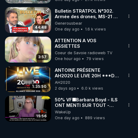
ukrainienne
Bulletin STRATPOL N°302.
Armée des drones, MS-21 en
série, missiles coréens.
Generousbear
07.08.2026.
44:48
One day ago
1.6 k views
ATTENTION A VOS
ASSIETTES
Coeur de Savoie radioweb TV
3:57
One hour ago
79 views
ANTOINE PRÉSENTE
AH2020 LE LIVE 20H ***DU
06/08/2026***
AH2020
1:35:50
2 days ago
6.0 k views
50% VF🟩Barbara Boyd - ILS
ONT MENTI SUR TOUT -
Jocelyne Traduction
WakeUp
15:56
One day ago
889 views