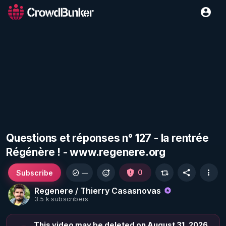
Questions et réponses n° 127 - la rentrée
Régénère ! - www.regenere.org
Subscribe
0
—
Regenere / Thierry Casasnovas
3.5 k subscribers
This video may be deleted on August 31, 2026