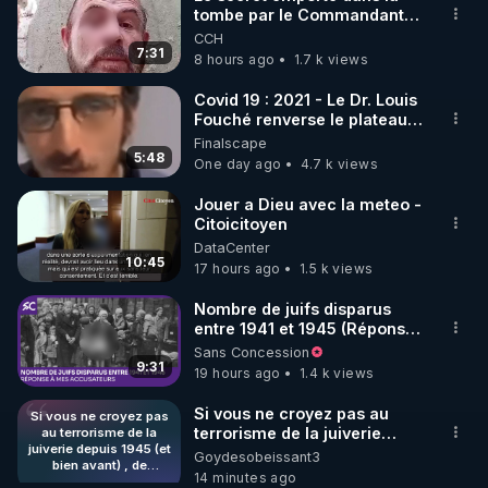
tombe par le Commandant
🌱 INSTAGRAM

Cousteau le 25 juin 1997
CCH
7:31
8 hours ago
1.7 k views
https://www.instagram.com/rdlr_thierrycasasnovas/
http://rgnr.li/instagram
Covid 19 : 2021 - Le Dr. Louis
Fouché renverse le plateau
de CNews !
Finalscape
🌱 LA NEWSLETTER

5:48
One day ago
4.7 k views
Pour ne pas rater l’actualité RGNR (stages, 
Jouer a Dieu avec la meteo -
Citoicitoyen
http://rgnr.li/news
DataCenter
10:45
17 hours ago
1.5 k views
🌱 VIDÉOS NON CENSURÉES SUR ODYSEE 

Toutes les vidéos Youtube sont aussi sur la 
Nombre de juifs disparus
entre 1941 et 1945 (Réponse
à mes accusateurs)
Sans Concession
http://rgnr.li/odysee
9:31
19 hours ago
1.4 k views
🌱 LES STAGES EN PRÉSENTIEL

Si vous ne croyez pas au
Si vous ne croyez pas
terrorisme de la juiverie
au terrorisme de la
juiverie depuis 1945 (et
depuis 1945 (et bien avant) ,
Goydesobeissant3
http://rgnr.li/stages
bien avant) , de
de nouvelles lois qui
14 minutes ago
nouvelles lois qui