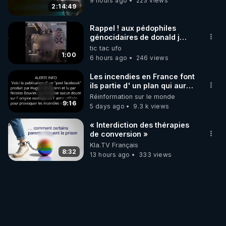
9 hours ago
223 views
2:14:49
Rappel ! aux pédophiles
génocidaires de donald j
trump et ses supporters
tic tac ufo
trumpistes 424et 666.
1:00
6 hours ago
246 views
Les incendies en France font
ils partie d' un plan qui aurait
débuté le 11 septembre 2001
Réinformation sur le monde
?
9:16
5 days ago
9.3 k views
« Interdiction des thérapies
de conversion »
Kla.TV Français
8:32
13 hours ago
333 views