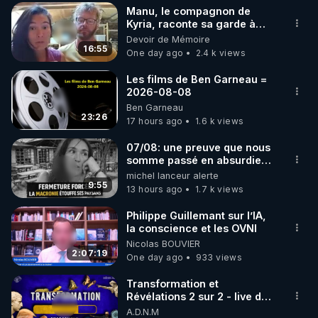
Manu, le compagnon de
▶ 30 jours gratuit sur l’application de méditation et 
Kyria, raconte sa garde à
vue musclée. PARTAGEZ!
Devoir de Mémoire
de bien-être ENVOL :

16:55
One day ago
2.4 k views
Rendez-vous sur 
https://www.envol.app/code
 avec 
le code : REGENERE
Les films de Ben Garneau =
2026-08-08
Ben Garneau
23:26
17 hours ago
1.6 k views
07/08: une preuve que nous
somme passé en absurdie
une dictature qui veut faire
michel lanceur alerte
taire ses opposant !
9:55
13 hours ago
1.7 k views
Philippe Guillemant sur l’IA,
la conscience et les OVNI
Nicolas BOUVIER
2:07:19
One day ago
933 views
Transformation et
Révélations 2 sur 2 - live du
07/08/26
A.D.N.M