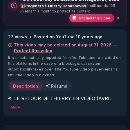
still needs 125
Regenere / Thierry Casasnovas
Shields this month to protect its content
Protect this video
27 views
Posted on YouTube 10 years ago
This video may be deleted on August 31, 2026 —
Protect this video
It was automatically imported from YouTube and replicated on
this platform.
In the case of a blockage, our system
automatically takes over. The YouTube video player remains
until the video is blocked.
Description
Résumé
🌱 LE RETOUR DE THIERRY EN VIDÉO (AVRIL 
2022)!

More
Découvrez la saison 2 des vidéos sur le nouveau 
https://www.rgnr.fr/presentation.html