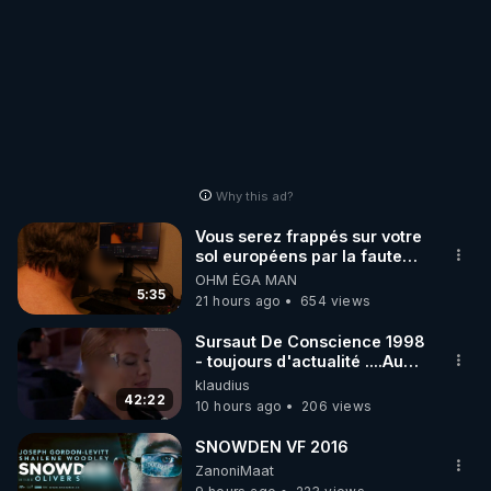
Why this ad?
Vous serez frappés sur votre
sol européens par la faute
des dirigeants qui s'en
OHM ÉGA MAN
mettent dans le nez
5:35
21 hours ago
654 views
Sursaut De Conscience 1998
- toujours d'actualité ....Au
Dela Du Réel
klaudius
42:22
10 hours ago
206 views
SNOWDEN VF 2016
ZanoniMaat