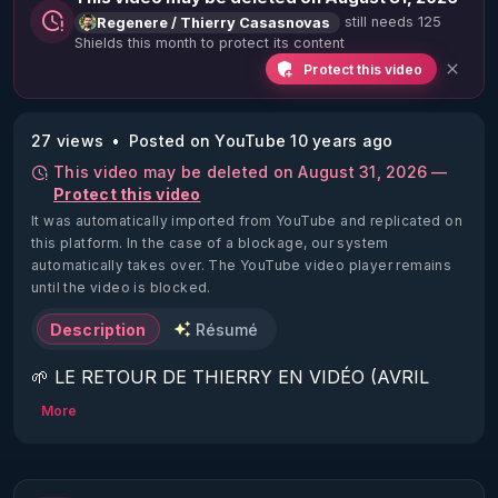
still needs 125
Regenere / Thierry Casasnovas
Shields this month to protect its content
Protect this video
27 views
Posted on YouTube 10 years ago
This video may be deleted on August 31, 2026 —
Protect this video
It was automatically imported from YouTube and replicated on
this platform.
In the case of a blockage, our system
automatically takes over. The YouTube video player remains
until the video is blocked.
Description
Résumé
🌱 LE RETOUR DE THIERRY EN VIDÉO (AVRIL 
2022)!

More
Découvrez la saison 2 des vidéos sur le nouveau 
https://www.rgnr.fr/presentation.html