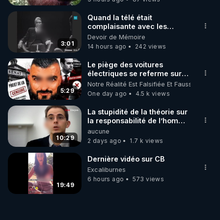
Quand la télé était
complaisante avec les
pédophiles
Devoir de Mémoire
3:01
14 hours ago
242 views
Le piège des voitures
électriques se referme sur
les usagers !
Notre Réalité Est Falsifiée Et Fausse
5:29
One day ago
4.5 k views
La stupidité de la théorie sur
la responsabilité de l’homme
concernant le dioxyde de
aucune
carbone.
10:29
2 days ago
1.7 k views
Dernière vidéo sur CB
Excaliburnes
6 hours ago
573 views
19:49