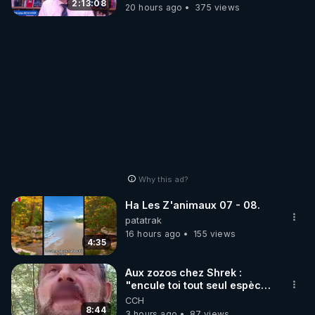
Wever !
2:13:08
20 hours ago
375 views
Why this ad?
Ha Les Z'animaux 07 - 08.
patatrak
16 hours ago
155 views
4:35
Aux zozos chez Shrek :
"encule toi tout seul espèce
de mal polish"
CCH
8:44
3 hours ago
87 views