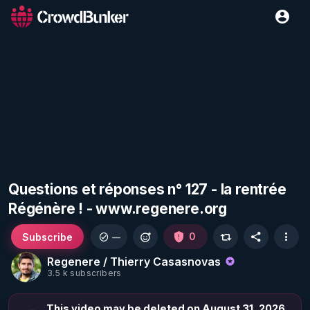
Questions et réponses n° 127 - la rentrée
Régénère ! - www.regenere.org
Subscribe
0
—
Regenere / Thierry Casasnovas
3.5 k subscribers
This video may be deleted on August 31, 2026