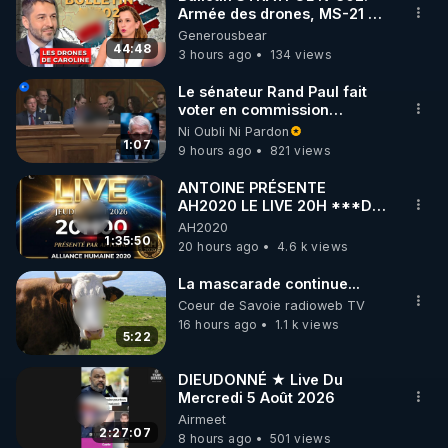
Armée des drones, MS-21 en
🌱 INSTAGRAM

série, missiles coréens.
Generousbear
07.08.2026.
44:48
3 hours ago
134 views
https://www.instagram.com/rdlr_thierrycasasnovas/
http://rgnr.li/instagram
Le sénateur Rand Paul fait
voter en commission
l'outrage au Congrès contre
Ni Oubli Ni Pardon
🌱 LA NEWSLETTER

Anthony Fauci
1:07
9 hours ago
821 views
Pour ne pas rater l’actualité RGNR (stages, 
ANTOINE PRÉSENTE
AH2020 LE LIVE 20H ***DU
http://rgnr.li/news
06/08/2026***
AH2020
1:35:50
20 hours ago
4.6 k views
🌱 VIDÉOS NON CENSURÉES SUR ODYSEE 

Toutes les vidéos Youtube sont aussi sur la 
La mascarade continue...
Coeur de Savoie radioweb TV
16 hours ago
1.1 k views
http://rgnr.li/odysee
5:22
🌱 LES STAGES EN PRÉSENTIEL

DIEUDONNÉ ★ Live Du
Mercredi 5 Août 2026
Airmeet
http://rgnr.li/stages
2:27:07
8 hours ago
501 views