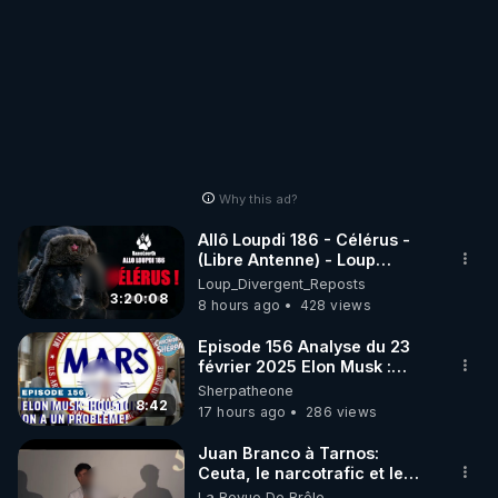
Why this ad?
Allô Loupdi 186 - Célérus -
(Libre Antenne) - Loup
Divergent 2026.08.06
Loup_Divergent_Reposts
3:20:08
8 hours ago
428 views
Episode 156 Analyse du 23
février 2025 Elon Musk :
Houston , on a un problème !
Sherpatheone
8:42
17 hours ago
286 views
Juan Branco à Tarnos:
Ceuta, le narcotrafic et le
pouvoir en France
La Revue De Brêle