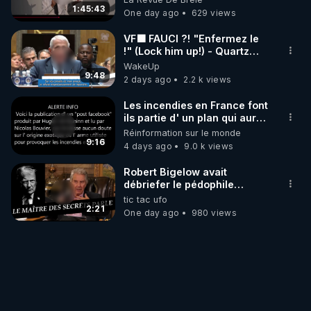
1:45:43
One day ago
629 views
VF🟩 FAUCI ?! "Enfermez le
!" (Lock him up!) - Quartz
Traduction
WakeUp
9:48
2 days ago
2.2 k views
Les incendies en France font
ils partie d' un plan qui aurait
débuté le 11 septembre 2001
Réinformation sur le monde
?
9:16
4 days ago
9.0 k views
Robert Bigelow avait
débriefer le pédophile
génocidaire de donald j
tic tac ufo
trump
2:21
One day ago
980 views