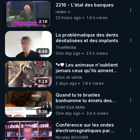
2216 - L'état des banques
▶ 30 jours gratuit sur l’application de méditation et 
relais-x
de bien-être ENVOL :

23 hours ago
1.6 k views
2:18
Rendez-vous sur 
https://www.envol.app/code
 avec 
le code : REGENERE
La problématique des dents
dévitalisées et des implants
TrueMedia
4:46
One day ago
2.5 k views
🐾💖 Les animaux n'oublient
jamais ceux qu'ils aiment…
🥹❤️
Infos et vérité
6:28
2 days ago
1.8 k views
Quand tu te branles
bonhomme tu émets des
ondes ils ont juste omis de
OHM ÉGA MAN
t'expliquer
9:36
One day ago
3.6 k views
Conférence sur les ondes
électromagnétiques par
Grégoire Caustru et Bart de
Nicolas BOUVIER