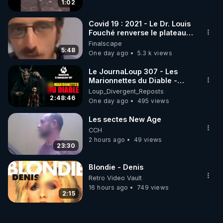
1:02
Covid 19 : 2021 - Le Dr. Louis
Fouché renverse le plateau
de CNews !
Finalscape
5:48
One day ago
5.3 k views
Le JournaLoup 307 - Les
Marionnettes du Diable -
Loup Divergent 2026.08.07
Loup_Divergent_Reposts
2:48:46
One day ago
495 views
Les sectes New Age
CCH
2 hours ago
49 views
23:30
Blondie - Denis
Retro Video Vault
16 hours ago
749 views
2:15