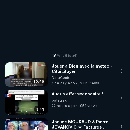
Why this ad?
Jouer a Dieu avec la meteo -
Citoicitoyen
DataCenter
10:45
One day ago
2.1 k views
Aucun effet secondaire !.
patatrak
22 hours ago
951 views
3:41
Jacline MOURAUD & Pierre
JOVANOVIC ★ Factures