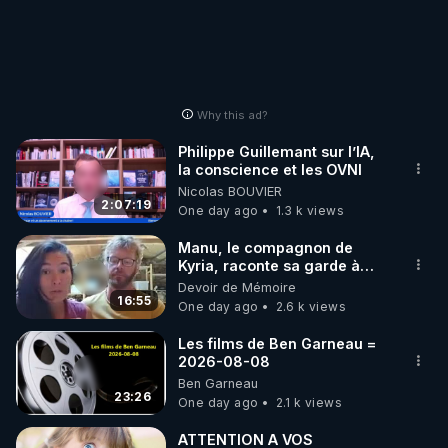
Why this ad?
Philippe Guillemant sur l’IA,
la conscience et les OVNI
Nicolas BOUVIER
2:07:19
One day ago
1.3 k views
Manu, le compagnon de
Kyria, raconte sa garde à
vue musclée. PARTAGEZ!
Devoir de Mémoire
16:55
One day ago
2.6 k views
Les films de Ben Garneau =
2026-08-08
Ben Garneau
23:26
One day ago
2.1 k views
ATTENTION A VOS