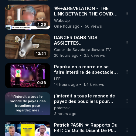
micropauses, hydratation intelligente, et comment 
éviter les lourdeurs et les « coups de pompe ».

🚨👀⚠️REVELATION - THE
LINK BETWEEN THE COVID
VACCINE AND CANCER -LIEN
WakeUp
✨ Que faire le jour J sans frustration ?

VACCIN COVID ET CANCER
1:26
One hour ago
50 views
Stratégies douces, comment commencer le repas, 
quoi éviter, comment soutenir le foie, et comment 
DANGER DANS NOS
ASSIETTES...
rester dans le plaisir sans excès.

Coeur de Savoie radioweb TV
13:21
20 hours ago
2.5 k views
✨ Le lendemain : comment récupérer rapidement ?

Jus, boissons, mobilité, respiration, repos… ce qui 
Paprika en a marre de se
faire interdire de spectacle.
aide vraiment le corps à se remettre.

Elle décide donc de devenir
LEF
DJ !
0:38
14 hours ago
1.4 k views
✨ Quelques recettes spéciales fêtes

Plus légères mais gourmandes, respectueuses de 
j'interdit a tous le monde de
j'interdit a tous le
payez des boucliers pour
monde de payez des
votre digestion.

boucliers pour
regardez mes publications
patatrak
regardez mes
(gratuites) quand ils le désire
3 hours ago
publications (gratuites)
juste pour protégé les
quand ils le désire juste
escrocs qui utilise
Un live concret, simple et utile pour vivre les fêtes 
pour protégé les
Patrick PASIN ★ Rapports Du
CrowdBunker comme
escrocs qui utilise
FBI : Ce Qu'Ils Disent De Plus
en pleine forme plutôt qu’en mode survie digestive.

CrowdBunker comme
stockage de fichiers
Grave Sur Hitler