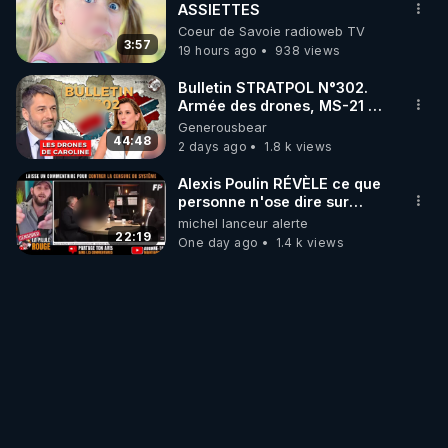
ASSIETTES
Coeur de Savoie radioweb TV
3:57
19 hours ago
938 views
Bulletin STRATPOL N°302.
Armée des drones, MS-21 en
série, missiles coréens.
Generousbear
07.08.2026.
44:48
2 days ago
1.8 k views
Alexis Poulin RÉVÈLE ce que
personne n'ose dire sur
l'Union européenne (C'est
michel lanceur alerte
explosif)
22:19
One day ago
1.4 k views