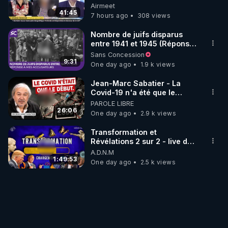
Impayées : Où Est Passé Le
Airmeet
Pognon ?
41:45
7 hours ago
308 views
Nombre de juifs disparus
entre 1941 et 1945 (Réponse
à mes accusateurs)
Sans Concession
9:31
One day ago
1.9 k views
Jean-Marc Sabatier - La
Covid-19 n'a été que le
début - L'ARNm & l'ARNm-aa
PAROLE LIBRE
jusqu où auront-t-il ?
26:06
One day ago
2.9 k views
Transformation et
Révélations 2 sur 2 - live du
07/08/26
A.D.N.M
1:49:53
One day ago
2.5 k views