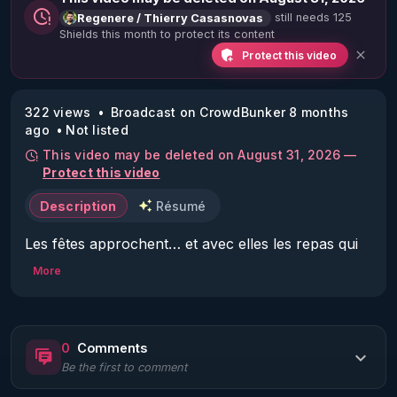
still needs 125
Regenere / Thierry Casasnovas
Shields this month to protect its content
Protect this video
322 views
Broadcast on CrowdBunker 8 months
ago
Not listed
This video may be deleted on August 31, 2026 —
Protect this video
Description
Résumé
Les fêtes approchent… et avec elles les repas qui 
s’étirent, les assiettes trop pleines, les excès que 
More
l’on redoute parfois, et ces lendemains où l’on se 
sent « plombé ».

0
Comments
Bonne nouvelle : il est tout à fait possible de 
Be the first to comment
profiter des fêtes sans exploser votre digestion ni 
votre énergie.
