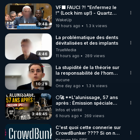
VF🟩 FAUCI ?! "Enfermez le
!" (Lock him up!) - Quartz
🌱 INSTAGRAM

Traduction
WakeUp
9:48
19 hours ago
1.3 k views
https://www.instagram.com/rdlr_thierrycasasnovas/
http://rgnr.li/instagram
La problématique des dents
dévitalisées et des implants
TrueMedia
🌱 LA NEWSLETTER

4:46
11 hours ago
289 views
Pour ne pas rater l’actualité RGNR (stages, 
La stupidité de la théorie sur
la responsabilité de l’homme
http://rgnr.li/news
concernant le dioxyde de
aucune
carbone.
10:29
One day ago
1.3 k views
🌱 VIDÉOS NON CENSURÉES SUR ODYSEE 

Toutes les vidéos Youtube sont aussi sur la 
🌕🚀 **L'alunissage, 57 ans
après : Émission spéciale
avec John Doe !** 👨 🚀✨
Infos et vérité
http://rgnr.li/odysee
3:46:45
6 hours ago
269 views
🌱 LES STAGES EN PRÉSENTIEL

C'est quoi cette connerie sur
CrowdBunker ???? Si on ne
peut plus publier, c'est un
Kearunn Mc EIRE