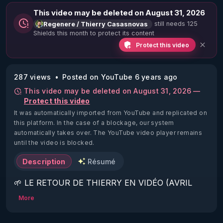
This video may be deleted on August 31, 2026
still needs 125
Regenere / Thierry Casasnovas
Shields this month to protect its content
Protect this video
287 views
Posted on YouTube 6 years ago
This video may be deleted on August 31, 2026 —
Protect this video
It was automatically imported from YouTube and replicated on
this platform.
In the case of a blockage, our system
automatically takes over. The YouTube video player remains
until the video is blocked.
Description
Résumé
🌱 LE RETOUR DE THIERRY EN VIDÉO (AVRIL 
2022)!

More
Découvrez la saison 2 des vidéos sur le nouveau 