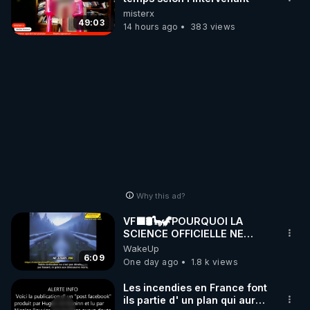
misterx
49:03
14 hours ago
383 views
Why this ad?
VF🟩🛢🦕🦖POURQUOI LA
SCIENCE OFFICIELLE NE
CONNAÎT-ELLE PAS LA VRAIE
WakeUp
ORIGINE DU PÉTROL -
6:09
One day ago
1.8 k views
Jocelyne Tr
Les incendies en France font
ils partie d' un plan qui aurait