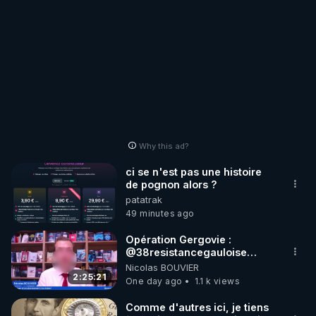
Why this ad?
ci se n'est pas une histoire
de pognon alors ?
patatrak
49 minutes ago
Opération Gergovie :
‪@38resistancegauloise‬
‪@MarionSigautOfficiel‬
Nicolas BOUVIER
‪@gladysriifard5710‬ Laëtitia
2:25:21
One day ago
1.1 k views
Comme d'autres ici, je tiens