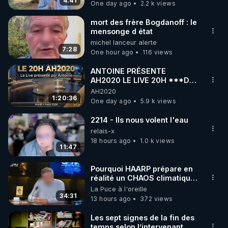
4:41
One day ago
2.2 k views
code : REGENERE10

mort des frère Bogdanoff : le
▶ 30 jours gratuit sur l’application de méditation et 
mensonge d état
michel lanceur alerte
de bien-être ENVOL :

7:28
One hour ago
116 views
Rendez-vous sur 
https://www.envol.app/code
 avec 
le code : REGENERE
ANTOINE PRÉSENTE
AH2020 LE LIVE 20H ***DU
04/08/2026*** 📷LE
AH2020
GRAND RÉVEIL EST EN
1:20:36
One day ago
5.9 k views
MARCHE 📷
2214 - Ils nous volent l'eau
relais-x
18 hours ago
1.0 k views
11:47
Pourquoi HAARP prépare en
réalité un CHAOS climatique,
on répond
La Puce à l'oreille
34:31
13 hours ago
372 views
Les sept signes de la fin des
temps selon l’intervenant