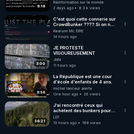
débuté le 11 septembre 2001
Réinformation sur le monde
?
9:16
2 days ago
8.3 k views
C'est quoi cette connerie sur
CrowdBunker ???? Si on ne
peut plus publier, c'est un
Kearunn Mc EIRE
peu de la censure. Ne payez
14 hours ago
pas les boucliers pour voir
mes vidéos, c'est une
JE PROTESTE
arnaque parce que ma
VIGOUREUSEMENT
chaine et mon travail sont
JNN
gratuits. Je préfère la voir
3:00
11 hours ago
mourir que de voir mes
abonnés(es) payer.
La République est une cour
CrowdBunker s'est tiré une
d'école d'enfants de 4 ans.
balle dans le pied sans nos
michel lanceur alerte
chaines CrowdBunker n'est
9:56
plus rien. Migrez vers les
One hour ago
26 views
autres sites comme "VK, X,
Odysee, et Tik-Tok", je vous
J’ai rencontré ceux qui
mettrai les liens en
achètent des bunkers pour
commentaires. Bisous la
survivre à la fin du monde
LEF
famille.
56:21
10 hours ago
188 views