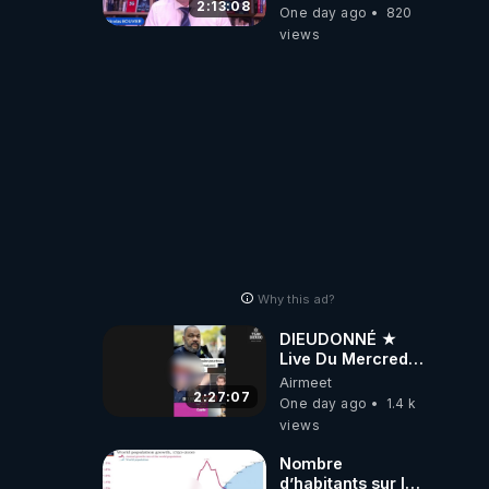
par Grégoire
2:13:08
One day ago
820
Caustru et Bart de
views
Wever !
Why this ad?
DIEUDONNÉ ★
Live Du Mercredi
5 Août 2026
Airmeet
2:27:07
One day ago
1.4 k
views
Nombre
d’habitants sur la