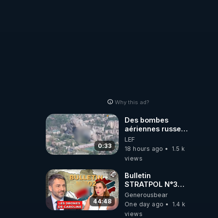
Why this ad?
Des bombes
aériennes russes
anéantissent les
LEF
centres de
0:33
18 hours ago
1.5 k
contrôle de
views
drones de 3
brigades
Bulletin
ukrainienne
STRATPOL N°302.
Armée des
Generousbear
drones, MS-21 en
44:48
One day ago
1.4 k
série, missiles
views