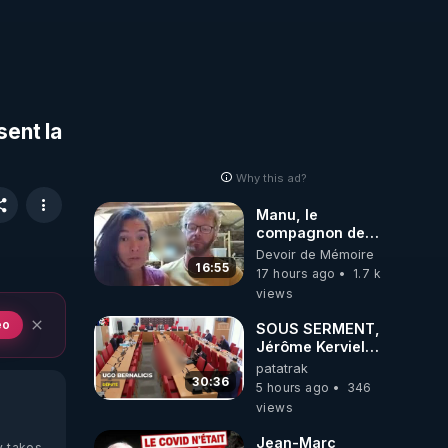
sent la
Why this ad?
Manu, le
compagnon de
Kyria, raconte sa
Devoir de Mémoire
garde à vue
16:55
17 hours ago
1.7 k
musclée.
views
PARTAGEZ!
eo
SOUS SERMENT,
Jérôme Kerviel
balance tout à
patatrak
l'Assemblée !
30:36
5 hours ago
346
views
Jean-Marc
y takes