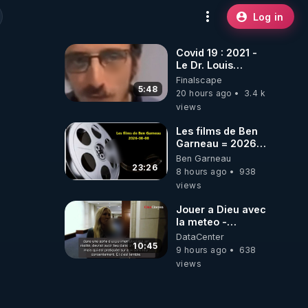
Log in
Covid 19 : 2021 -
Le Dr. Louis
Fouché renverse
Finalscape
le plateau de
5:48
20 hours ago
3.4 k
CNews !
views
Les films de Ben
Garneau = 2026-
08-08
Ben Garneau
23:26
8 hours ago
938
views
Jouer a Dieu avec
la meteo -
Citoicitoyen
DataCenter
10:45
9 hours ago
638
views