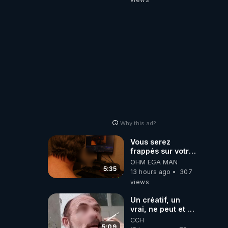
Why this ad?
Vous serez
frappés sur votre
sol européens par
OHM ÉGA MAN
la faute des
5:35
13 hours ago
307
dirigeants qui
views
s'en mettent dans
le nez
Un créatif, un
vrai, ne peut et ne
doit pas faire
CCH
appel à
5:09