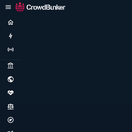
Current
Rushes
Live
Politics & institutions
World & geopolitics
Health, food & wellbeing
Society, justice & freedoms
Economy, environment & technology