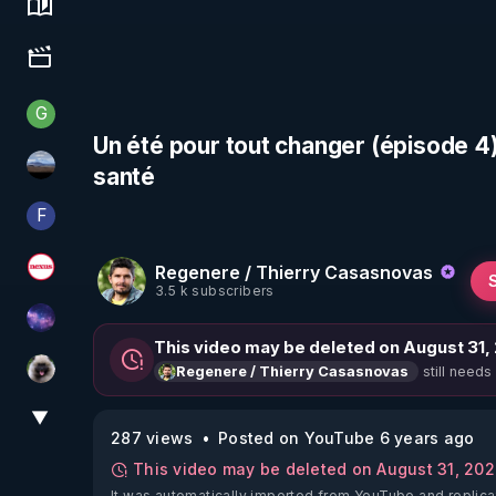
Science, history & spirituality
Culture, media & entertainment
G
Generousbear
Un été pour tout changer (épisode 4)
santé
michel lanceur alerte
F
Finalscape
Regenere / Thierry Casasnovas
Magazine Nexus
3.5 k subscribers
Devoir de Mémoire
This video may be deleted on August 31,
still needs
Regenere / Thierry Casasnovas
Priscane
▼
View More
287 views
Posted on YouTube 6 years ago
This video may be deleted on August 31, 20
It was automatically imported from YouTube and replica