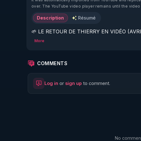
over. The YouTube video player remains until the video
Description
Résumé
🌱 LE RETOUR DE THIERRY EN VIDÉO (AVRIL
More
https://www.rgnr.fr/presentation.html
🌱 LE MAGAZINE RÉGÉNÈRE 

COMMENTS
http://rgnr.li/ymag
Log in
or
sign up
to comment.
🌱 LA BOUTIQUE DU MAGAZINE

https://boutique.magazine-regenere.fr/
🌱 FIL TELEGRAM

https://t.me/rgnr_fr
No comments