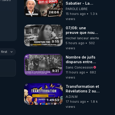
Sabatier - La
Covid-19 n'a été
PAROLE LIBRE
que le début -
26:06
15 hours ago
1.3 k
L'ARNm &
views
l'ARNm-aa jusqu
où auront-t-il ?
07/08: une
preuve que nous
somme passé en
michel lanceur alerte
absurdie une
9:55
5 hours ago
502
dictature qui veut
views
faire taire ses
first
opposant !
Nombre de juifs
disparus entre
1941 et 1945
Sans Concession
(Réponse à mes
9:31
11 hours ago
682
accusateurs)
views
Transformation et
Révélations 2 sur
2 - live du
A.D.N.M
07/08/26
1:49:53
17 hours ago
1.8 k
views