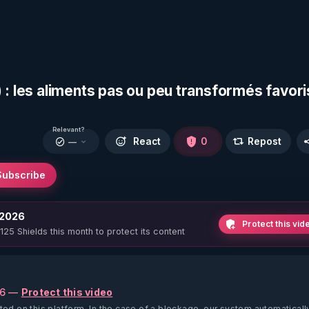
 : les aliments pas ou peu transformés favori
Relevant?
React
0
Repost
—
Subscribe
 2026
Protect this vid
 125 Shields this month to protect its content
26 —
Protect this video
ted on this platform.
In the case of a blockage, our system automaticall