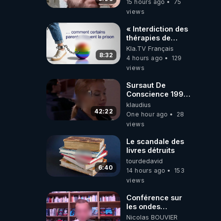
15 hours ago
75
l'intelligence
views
artificielle
« Interdiction des
thérapies de
conversion »
Kla.TV Français
8:32
4 hours ago
129
views
Sursaut De
Conscience 1998
- toujours
klaudius
d'actualité ....Au
42:22
One hour ago
28
Dela Du Réel
views
Le scandale des
livres détruits
tourdedavid
6:40
14 hours ago
153
views
Conférence sur
les ondes
électromagnétiques
Nicolas BOUVIER