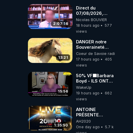
coréens.
07.08.2026.
Direct du
07/08/2026,
présenté par
Nicolas BOUVIER
Nicolas BOUVIER
2:07:16
18 hours ago
577
views
DANGER notre
Souveraineté
Alimentaire est
Coeur de Savoie radioweb TV
attaqué...
13:21
17 hours ago
405
views
50% VF🟩Barbara
Boyd - ILS ONT
MENTI SUR TOUT
WakeUp
-Jocelyne
15:56
19 hours ago
662
Traduction
views
ANTOINE
PRÉSENTE
AH2020 LE LIVE
AH2020
20H ***DU
1:35:50
One day ago
5.7 k
06/08/2026***
views