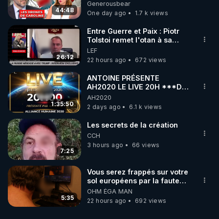
série, missiles coréens.
Generousbear
07.08.2026.
44:48
One day ago
1.7 k views
Entre Guerre et Paix : Piotr
Tolstoi remet l'otan à sa
place - Interview exclusif
LEF
26:12
22 hours ago
672 views
ANTOINE PRÉSENTE
AH2020 LE LIVE 20H ***DU
06/08/2026***
AH2020
1:35:50
2 days ago
6.1 k views
Les secrets de la création
CCH
3 hours ago
66 views
7:25
Vous serez frappés sur votre
sol européens par la faute
des dirigeants qui s'en
OHM ÉGA MAN
mettent dans le nez
5:35
22 hours ago
692 views