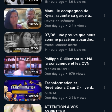
23:26
18 hours ago
1.6 k views
code : REGENERE10

Manu, le compagnon de
▶ 30 jours gratuit sur l’application de méditation et 
Kyria, raconte sa garde à
vue musclée. PARTAGEZ!
Devoir de Mémoire
de bien-être ENVOL :

16:55
One day ago
2.4 k views
Rendez-vous sur 
https://www.envol.app/code
 avec 
le code : REGENERE
07/08: une preuve que nous
somme passé en absurdie
une dictature qui veut faire
michel lanceur alerte
taire ses opposant !
9:55
14 hours ago
1.8 k views
Philippe Guillemant sur l’IA,
la conscience et les OVNI
Nicolas BOUVIER
2:07:19
One day ago
979 views
Transformation et
Révélations 2 sur 2 - live du
07/08/26
A.D.N.M
1:49:53
One day ago
2.2 k views
ATTENTION A VOS
ASSIETTES