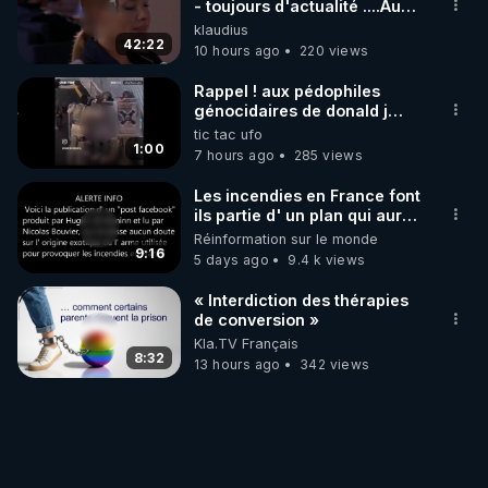
- toujours d'actualité ....Au
Dela Du Réel
klaudius
42:22
10 hours ago
220 views
Rappel ! aux pédophiles
génocidaires de donald j
trump et ses supporters
tic tac ufo
trumpistes 424et 666.
1:00
7 hours ago
285 views
Les incendies en France font
ils partie d' un plan qui aurait
débuté le 11 septembre 2001
Réinformation sur le monde
?
9:16
5 days ago
9.4 k views
« Interdiction des thérapies
de conversion »
Kla.TV Français
8:32
13 hours ago
342 views