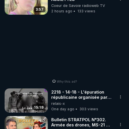
Coeur de Savoie radioweb TV
3:57
2 hours ago
133 views
Why this ad?
2218 - 14-18 - L'épuration
républicaine organisée par
les frères de la truelle
relais-x
15:19
One day ago
303 views
Bulletin STRATPOL N°302.
Armée des drones, MS-21 en