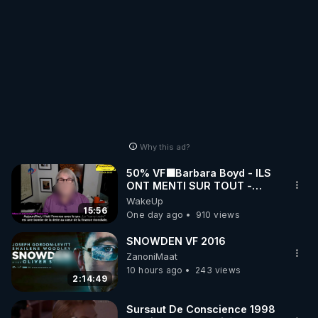
Why this ad?
50% VF🟩Barbara Boyd - ILS
ONT MENTI SUR TOUT -
Jocelyne Traduction
WakeUp
15:56
One day ago
910 views
SNOWDEN VF 2016
ZanoniMaat
10 hours ago
243 views
2:14:49
Sursaut De Conscience 1998