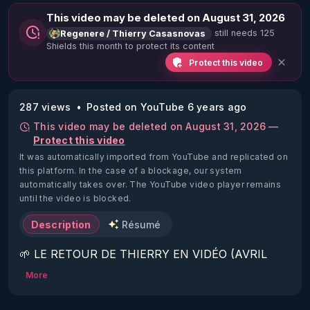
This video may be deleted on August 31, 2026
still needs 125
Regenere / Thierry Casasnovas
Shields this month to protect its content
Protect this video
287 views
Posted on YouTube 6 years ago
This video may be deleted on August 31, 2026 —
Protect this video
It was automatically imported from YouTube and replicated on
this platform.
In the case of a blockage, our system
automatically takes over. The YouTube video player remains
until the video is blocked.
Description
Résumé
🌱 LE RETOUR DE THIERRY EN VIDÉO (AVRIL 
2022)!

More
Découvrez la saison 2 des vidéos sur le nouveau 