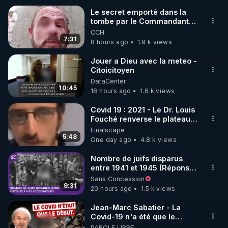
Le secret emporté dans la
tombe par le Commandant
🌱 INSTAGRAM

Cousteau le 25 juin 1997
CCH
7:31
8 hours ago
1.9 k views
https://www.instagram.com/rdlr_thierrycasasnovas/
http://rgnr.li/instagram
Jouer a Dieu avec la meteo -
Citoicitoyen
DataCenter
🌱 LA NEWSLETTER

10:45
18 hours ago
1.6 k views
Pour ne pas rater l’actualité RGNR (stages, 
Covid 19 : 2021 - Le Dr. Louis
Fouché renverse le plateau
http://rgnr.li/news
de CNews !
Finalscape
5:48
One day ago
4.8 k views
🌱 VIDÉOS NON CENSURÉES SUR ODYSEE 

Toutes les vidéos Youtube sont aussi sur la 
Nombre de juifs disparus
entre 1941 et 1945 (Réponse
à mes accusateurs)
Sans Concession
http://rgnr.li/odysee
9:31
20 hours ago
1.5 k views
🌱 LES STAGES EN PRÉSENTIEL

Jean-Marc Sabatier - La
Covid-19 n'a été que le
début - L'ARNm & l'ARNm-aa
PAROLE LIBRE