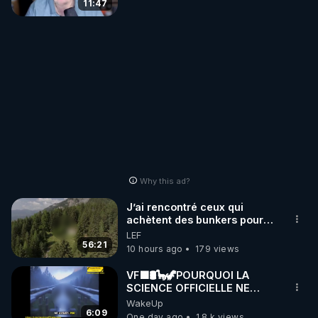
11:47
Why this ad?
J’ai rencontré ceux qui
achètent des bunkers pour
survivre à la fin du monde
LEF
56:21
10 hours ago
179 views
VF🟩🛢🦕🦖POURQUOI LA
SCIENCE OFFICIELLE NE
CONNAÎT-ELLE PAS LA VRAIE
WakeUp
ORIGINE DU PÉTROL -
6:09
One day ago
1.8 k views