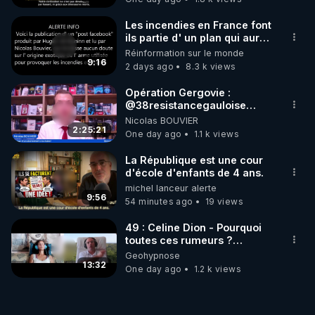
Jocelyne Tr
Les incendies en France font
ils partie d' un plan qui aurait
débuté le 11 septembre 2001
Réinformation sur le monde
?
9:16
2 days ago
8.3 k views
Opération Gergovie :
‪@38resistancegauloise‬
‪@MarionSigautOfficiel‬
Nicolas BOUVIER
‪@gladysriifard5710‬ Laëtitia
2:25:21
One day ago
1.1 k views
La République est une cour
d'école d'enfants de 4 ans.
michel lanceur alerte
9:56
54 minutes ago
19 views
49 : Celine Dion - Pourquoi
toutes ces rumeurs ?
Enquête sous hypnose
Geohypnose
13:32
One day ago
1.2 k views