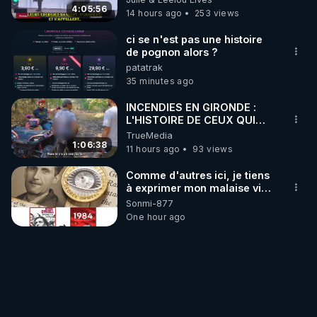
chaines CrowdBunker n'est
4:05:56
plus rien. Migrez vers les
14 hours ago
253 views
autres sites comme "VK, X,
Odysee, et Tik-Tok", je vous
ci se n'est pas une histoire
mettrai les liens en
de pognon alors ?
commentaires. Bisous la
patatrak
famille.
35 minutes ago
INCENDIES EN GIRONDE :
L'HISTOIRE DE CEUX QUI
SONT RESTÉS
TrueMedia
1:06:38
11 hours ago
93 views
Comme d'autres ici, je tiens
à exprimer mon malaise vis-
à-vis des choix de l'équipe
Sonmi-877
CrowdBunker quant à
One hour ago
l'évolution de la plateforme.
Je ne serai pas aussi
véhément que JNN pour
retrouver la fonction
"Découvrir" mais le fait de
me voir imposé ce que je
regarde par un algoyrythme
m'est également