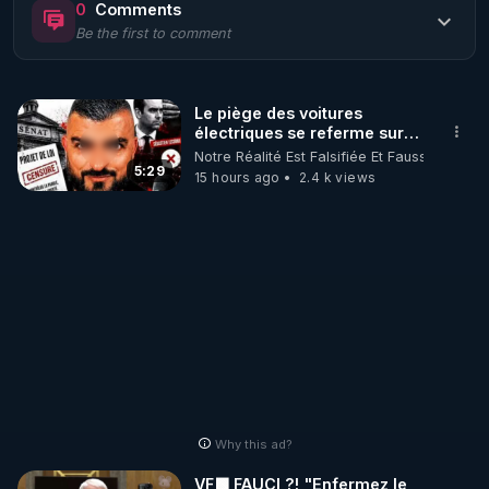
0
Comments
Be the first to comment
🌱 LE MAGAZINE RÉGÉNÈRE 

http://rgnr.li/ymag
Le piège des voitures
électriques se referme sur
🌱 LA BOUTIQUE DU MAGAZINE

les usagers !
Notre Réalité Est Falsifiée Et Fausse
Pour obtenir les anciens numéros que vous avez 
5:29
15 hours ago
2.4 k views
https://boutique.magazine-regenere.fr/
🌱 FIL TELEGRAM

Écoutez les podcasts gratuits de Thierry et les 
https://t.me/rgnr_fr
🌱 FACEBOOK

Why this ad?
http://rgnr.li/facebook
VF🟩 FAUCI ?! "Enfermez le