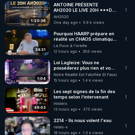
ANTOINE PRÉSENTE
▶ 30 jours gratuit sur l’application de méditation et 
AH2020 LE LIVE 20H ***DU
04/08/2026*** 📷LE
AH2020
de bien-être ENVOL :

GRAND RÉVEIL EST EN
1:20:36
One day ago
5.9 k views
Rendez-vous sur 
https://www.envol.app/code
 avec 
MARCHE 📷
le code : REGENERE
Pourquoi HAARP prépare en
réalité un CHAOS climatique,
on répond
La Puce à l'oreille
34:31
12 hours ago
356 views
Loi Lagleize: Vous ne
posséderez plus rien et vous
serez heureux !
Notre Réalité Est Falsifiée Et Fausse
1:04
15 hours ago
1.4 k views
Les sept signes de la fin des
temps selon l’intervenant
misterx
49:03
13 hours ago
375 views
2214 - Ils nous volent l'eau
relais-x
18 hours ago
1.0 k views