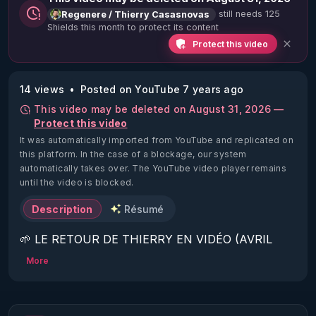
still needs 125
Regenere / Thierry Casasnovas
Shields this month to protect its content
Protect this video
14 views
Posted on YouTube 7 years ago
This video may be deleted on August 31, 2026 —
Protect this video
It was automatically imported from YouTube and replicated on
this platform.
In the case of a blockage, our system
automatically takes over. The YouTube video player remains
until the video is blocked.
Description
Résumé
🌱 LE RETOUR DE THIERRY EN VIDÉO (AVRIL 
2022)!

More
Découvrez la saison 2 des vidéos sur le nouveau 
https://www.rgnr.fr/presentation.html