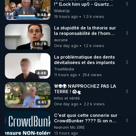
!" (Lock him up!) - Quartz
🌱 INSTAGRAM

Traduction
WakeUp
9:48
19 hours ago
1.3 k views
https://www.instagram.com/rdlr_thierrycasasnovas/
http://rgnr.li/instagram
La stupidité de la théorie sur
la responsabilité de l’homme
concernant le dioxyde de
aucune
🌱 LA NEWSLETTER

carbone.
10:29
One day ago
1.2 k views
Pour ne pas rater l’actualité RGNR (stages, 
La problématique des dents
dévitalisées et des implants
http://rgnr.li/news
TrueMedia
4:46
11 hours ago
254 views
🌱 VIDÉOS NON CENSURÉES SUR ODYSEE 

Toutes les vidéos Youtube sont aussi sur la 
🚨👽🌍 N’APPROCHEZ PAS LA
TERRE ! 😱🛸
Infos et vérité
http://rgnr.li/odysee
4:41
One day ago
2.2 k views
🌱 LES STAGES EN PRÉSENTIEL

C'est quoi cette connerie sur
CrowdBunker ???? Si on ne
peut plus publier, c'est un
Kearunn Mc EIRE
http://rgnr.li/stages
peu de la censure. Ne payez
13 hours ago