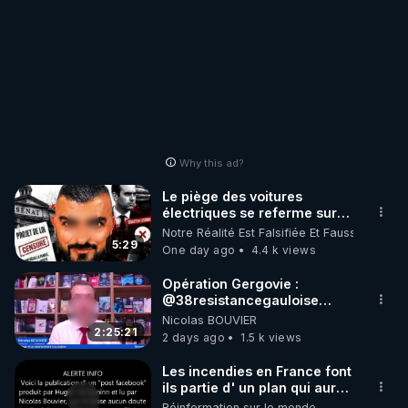
Why this ad?
Le piège des voitures
électriques se referme sur
les usagers !
Notre Réalité Est Falsifiée Et Fausse
5:29
One day ago
4.4 k views
Opération Gergovie :
‪@38resistancegauloise‬
‪@MarionSigautOfficiel‬
Nicolas BOUVIER
‪@gladysriifard5710‬ Laëtitia
2:25:21
2 days ago
1.5 k views
Les incendies en France font
ils partie d' un plan qui aurait
débuté le 11 septembre 2001
Réinformation sur le monde