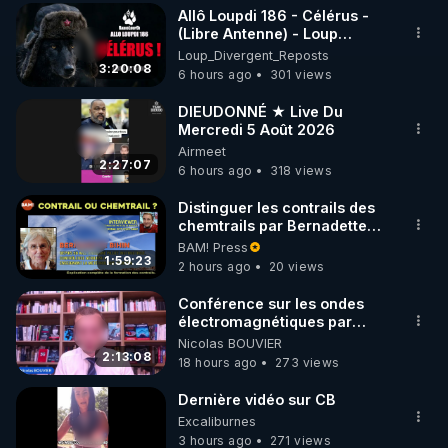
Allô Loupdi 186 - Célérus -
▶ 30 jours gratuit sur l’application de méditation et 
(Libre Antenne) - Loup
Divergent 2026.08.06
Loup_Divergent_Reposts
de bien-être ENVOL :

3:20:08
6 hours ago
301 views
Rendez-vous sur 
https://www.envol.app/code
 avec 
le code : REGENERE
DIEUDONNÉ ★ Live Du
Mercredi 5 Août 2026
Airmeet
2:27:07
6 hours ago
318 views
Distinguer les contrails des
chemtrails par Bernadette
Bihin
BAM! Press
1:59:23
2 hours ago
20 views
Conférence sur les ondes
électromagnétiques par
Grégoire Caustru et Bart de
Nicolas BOUVIER
Wever !
2:13:08
18 hours ago
273 views
Dernière vidéo sur CB
Excaliburnes
3 hours ago
271 views