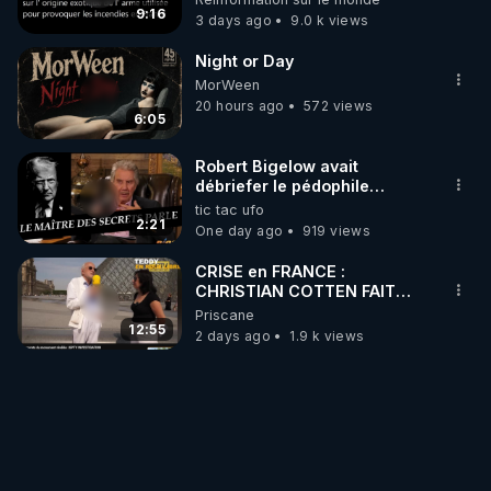
?
9:16
3 days ago
9.0 k views
Night or Day
MorWeen
20 hours ago
572 views
6:05
Robert Bigelow avait
débriefer le pédophile
génocidaire de donald j
tic tac ufo
trump
2:21
One day ago
919 views
CRISE en FRANCE :
CHRISTIAN COTTEN FAIT
une étrange découverte
Priscane
12:55
2 days ago
1.9 k views