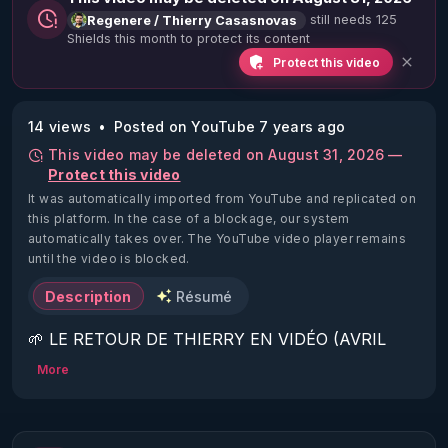
still needs 125
Regenere / Thierry Casasnovas
Shields this month to protect its content
Protect this video
14 views
Posted on YouTube 7 years ago
This video may be deleted on August 31, 2026 —
Protect this video
It was automatically imported from YouTube and replicated on
this platform.
In the case of a blockage, our system
automatically takes over. The YouTube video player remains
until the video is blocked.
Description
Résumé
🌱 LE RETOUR DE THIERRY EN VIDÉO (AVRIL 
2022)!

More
Découvrez la saison 2 des vidéos sur le nouveau 
https://www.rgnr.fr/presentation.html