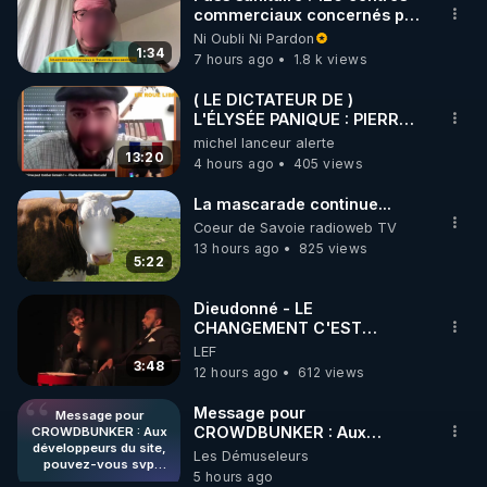
commerciaux concernés par
🌱 INSTAGRAM

l'obligation dans toute la
Ni Oubli Ni Pardon
France
1:34
7 hours ago
1.8 k views
https://www.instagram.com/rdlr_thierrycasasnovas/
http://rgnr.li/instagram
( LE DICTATEUR DE )
L'ÉLYSÉE PANIQUE : PIERRE
GUILLAUME MERCADAL
michel lanceur alerte
🌱 LA NEWSLETTER

BALANCE TOUT
13:20
4 hours ago
405 views
Pour ne pas rater l’actualité RGNR (stages, 
La mascarade continue...
http://rgnr.li/news
Coeur de Savoie radioweb TV
13 hours ago
825 views
5:22
🌱 VIDÉOS NON CENSURÉES SUR ODYSEE 

Toutes les vidéos Youtube sont aussi sur la 
Dieudonné - LE
CHANGEMENT C'EST
MAINTENANT
LEF
http://rgnr.li/odysee
3:48
12 hours ago
612 views
🌱 LES STAGES EN PRÉSENTIEL

Message pour
Message pour
CROWDBUNKER : Aux
CROWDBUNKER : Aux
développeurs du site,
développeurs du site,
Les Démuseleurs
http://rgnr.li/stages
pouvez-vous svp
pouvez-vous svp remettre la
5 hours ago
remettre la