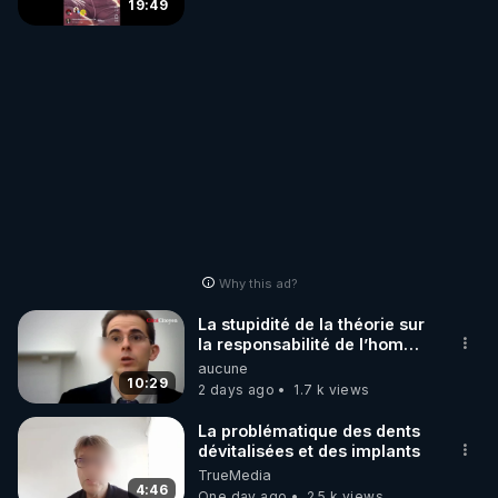
19:49
Why this ad?
La stupidité de la théorie sur
la responsabilité de l’homme
concernant le dioxyde de
aucune
carbone.
10:29
2 days ago
1.7 k views
La problématique des dents
dévitalisées et des implants
TrueMedia
4:46
One day ago
2.5 k views