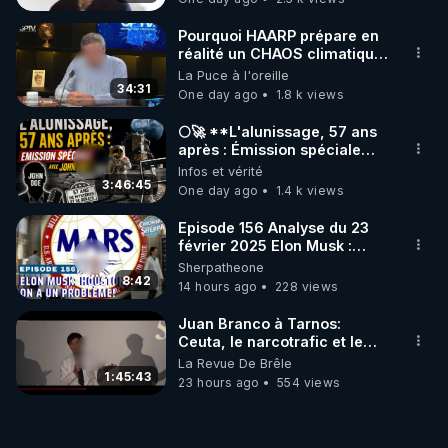
Pourquoi HAARP prépare en
réalité un CHAOS climatique,
on répond
La Puce à l'oreille
34:31
One day ago
1.8 k views
🌕🚀 **L'alunissage, 57 ans
après : Émission spéciale
avec John Doe !** 👨 🚀✨
Infos et vérité
3:46:45
One day ago
1.4 k views
Episode 156 Analyse du 23
février 2025 Elon Musk :
Houston , on a un problème !
Sherpatheone
8:42
14 hours ago
228 views
Juan Branco à Tarnos:
Ceuta, le narcotrafic et le
pouvoir en France
La Revue De Brêle
1:45:43
23 hours ago
554 views